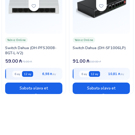
Yalnız Online
Yalnız Online
Switch Dahua (DH-PFS3008-
Switch Dahua (DH-SF1006LP)
8GT-L-V2)
59.00
₼
91.00
₼
71.00
₼
110.00
₼
6,98 ₼
10,81 ₼
6 ay
12 ay
6 ay
12 ay
Səbətə əlavə et
Səbətə əlavə et