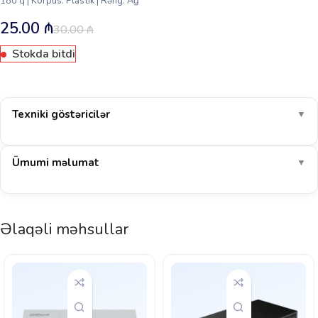
180 q | Korpus: Plastik | Rəng: Ağ
25.00
₼
30.00
₼
Stokda bitdi
Texniki göstəricilər
▼
Ümumi məlumat
▼
Əlaqəli məhsullar