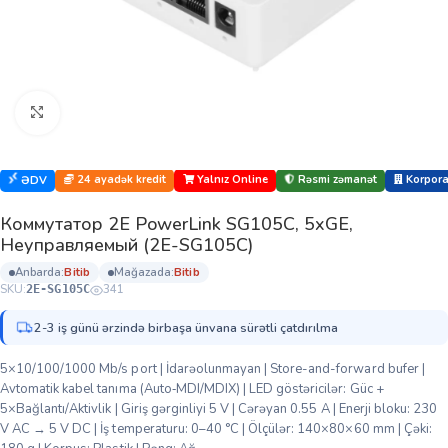
Böyütmək üçün klikləyin
24 ayadək kredit
Yalnız Online
Rəsmi zəmanət
Korporat
ƏDV
Коммутатор 2E PowerLink SG105C, 5xGE,
Неуправляемый (2E-SG105C)
anbarda:
bi̇ti̇b
mağazada:
bi̇ti̇b
SKU:
341
2E-SG105C
2-3 iş günü ərzində birbaşa ünvana sürətli çatdırılma
5×10/100/1000 Mb/s port | İdarəolunmayan | Store-and-forward bufer |
Avtomatik kabel tanıma (Auto‑MDI/MDIX) | LED göstəricilər: Güc +
5×Bağlantı/Aktivlik | Giriş gərginliyi 5 V | Cərəyan 0.55 A | Enerji bloku: 230
V AC → 5 V DC | İş temperaturu: 0–40 °С | Ölçülər: 140×80×60 mm | Çəki: