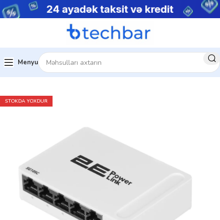
Menyu
Ev
Şəbəkə avadanlıqları
Konverter
STOKDA YOXDUR