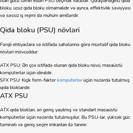
olan gücü təmin edən PSU seçmək vacibdir. Quraşdırdığınız qida
bloku, ucuz qida bloku olmamalıdır və ayrıca, effektivlik səviyyəsi
və səssiz iş rejimi də mühüm amillərdir.
Qida bloku (PSU) növləri
Fərqli ehtiyaclara və istifadə sahələrinə görə müxtəlif qida bloku
növləri mövcuddur:
ATX PSU: Ən çox istifadə olunan qida bloku növü, masaüstü
kompüterlər üçün idealdır.
SFX PSU: Kiçik form-faktor
kompüterlər
üçün nəzərdə tutulmuş
qida bloklarıdır.
ATX PSU
ATX qida blokları, ən geniş yayılmış və standart masaüstü
kompüterlər üçün nəzərdə tutulmuşdur. Bu PSU-lar, yüksək güc
təminatı və geniş seçim imkanları ilə tanınır.