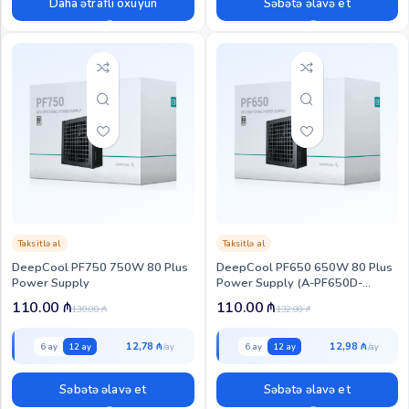
Daha ətraflı oxuyun
Səbətə əlavə et
Taksitlə al
Taksitlə al
DeepCool PF750 750W 80 Plus
DeepCool PF650 650W 80 Plus
Power Supply
Power Supply (A-PF650D-
HA0B-EU)
110.00
₼
110.00
₼
130.00
₼
132.00
₼
12,78 ₼
12,98 ₼
6 ay
12 ay
6 ay
12 ay
Səbətə əlavə et
Səbətə əlavə et