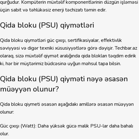
qurğudur. Kompüterin müxtəlif komponentlərinin düzgün işləməsi
üçün sabit və təhlükəsiz enerji təchizatı təmin edir.
Qida bloku (PSU) qiymətləri
Qida bloku qiymətləri güc çıxışı, sertifikasiyalar, effektivlik
səviyyəsi və digər texniki xüsusiyyətlərə görə dəyişir. Techbar.az
olaraq, sizə müxtəlif qiymət aralığında qida blokları təqdim edirik
ki, hər bir müştərimiz büdcəsinə uyğun məhsul tapa bilsin.
Qida bloku (PSU) qiyməti nəyə əsasən
müəyyən olunur?
Qida bloku qiymeti əsasən aşağıdakı amillərə əsasən müəyyən
olunur:
Güc çıxışı (Watt): Daha yüksək gücə malik PSU-lar daha bahalı
olur.