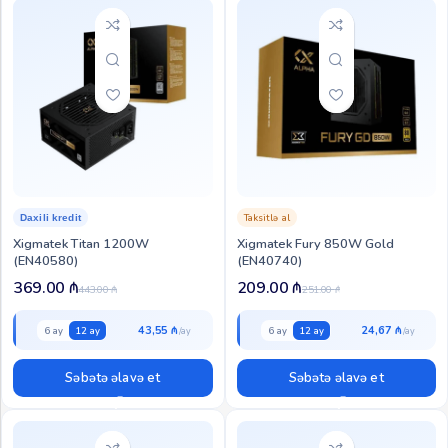
Taksitlə al
Daxili kredit
Xigmatek Titan 1200W
Xigmatek Fury 850W Gold
(EN40580)
(EN40740)
369.00
₼
209.00
₼
443.00
₼
251.00
₼
43,55 ₼
24,67 ₼
6 ay
12 ay
6 ay
12 ay
Səbətə əlavə et
Səbətə əlavə et