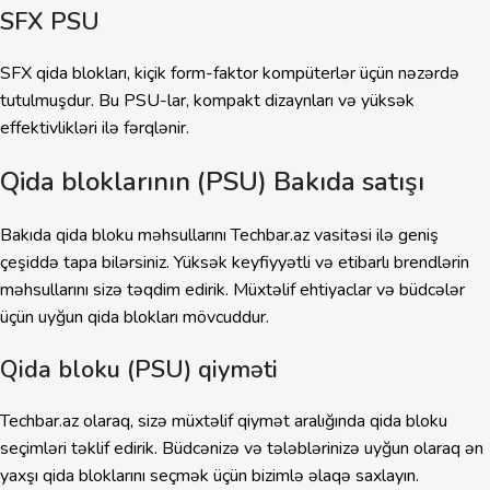
SFX PSU
SFX qida blokları, kiçik form-faktor kompüterlər üçün nəzərdə
tutulmuşdur. Bu PSU-lar, kompakt dizaynları və yüksək
effektivlikləri ilə fərqlənir.
Qida bloklarının (PSU) Bakıda satışı
Bakıda qida bloku məhsullarını Techbar.az vasitəsi ilə geniş
çeşiddə tapa bilərsiniz. Yüksək keyfiyyətli və etibarlı brendlərin
məhsullarını sizə təqdim edirik. Müxtəlif ehtiyaclar və büdcələr
üçün uyğun qida blokları mövcuddur.
Qida bloku (PSU) qiyməti
Techbar.az olaraq, sizə müxtəlif qiymət aralığında qida bloku
seçimləri təklif edirik. Büdcənizə və tələblərinizə uyğun olaraq ən
yaxşı qida bloklarını seçmək üçün bizimlə əlaqə saxlayın.