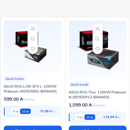
Daxili kredit
Daxili kredit
ASUS ROG LOKI SFX-L 1000W
Platinum (90YE00N1-B0NA00)
ASUS ROG Thor 1200W Platinum
III (90YE00V2-B0NA00)
599.00
₼
719.00
₼
1,099.00
₼
1,319.00
₼
70,68 ₼
6 ay
12 ay
129,66 ₼
6 ay
12 ay