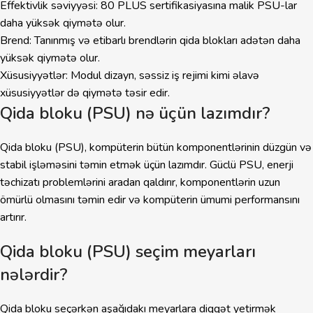
Effektivlik səviyyəsi: 80 PLUS sertifikasiyasına malik PSU-lar
daha yüksək qiymətə olur.
Brend: Tanınmış və etibarlı brendlərin qida blokları adətən daha
yüksək qiymətə olur.
Xüsusiyyətlər: Modul dizayn, səssiz iş rejimi kimi əlavə
xüsusiyyətlər də qiymətə təsir edir.
Qida bloku (PSU) nə üçün lazımdır?
Qida bloku (PSU), kompüterin bütün komponentlərinin düzgün və
stabil işləməsini təmin etmək üçün lazımdır. Güclü PSU, enerji
təchizatı problemlərini aradan qaldırır, komponentlərin uzun
ömürlü olmasını təmin edir və kompüterin ümumi performansını
artırır.
Qida bloku (PSU) seçim meyarları
nələrdir?
Qida bloku seçərkən aşağıdakı meyarlara diqqət yetirmək