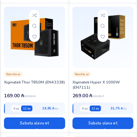
Taksitlə al
Taksitlə al
Xigmatek Thor T850M (EN43338)
Xigmatek Hyper X 1000W
(EN7111)
169.00
₼
269.00
₼
203.00
₼
323.00
₼
19,95 ₼
31,75 ₼
6 ay
12 ay
6 ay
12 ay
Səbətə əlavə et
Səbətə əlavə et