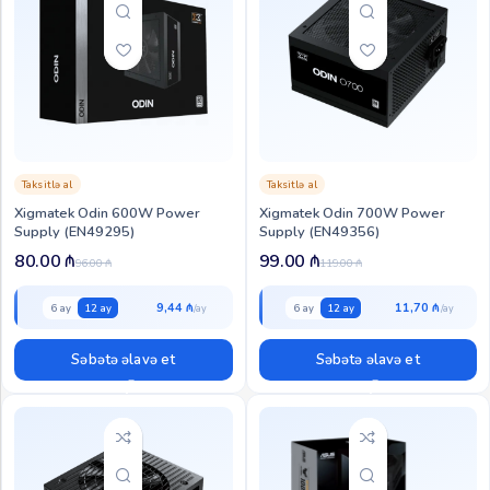
Taksitlə al
Taksitlə al
Xigmatek Odin 600W Power
Xigmatek Odin 700W Power
Supply (EN49295)
Supply (EN49356)
80.00
₼
99.00
₼
96.00
₼
119.00
₼
9,44 ₼
11,70 ₼
6 ay
12 ay
6 ay
12 ay
Səbətə əlavə et
Səbətə əlavə et