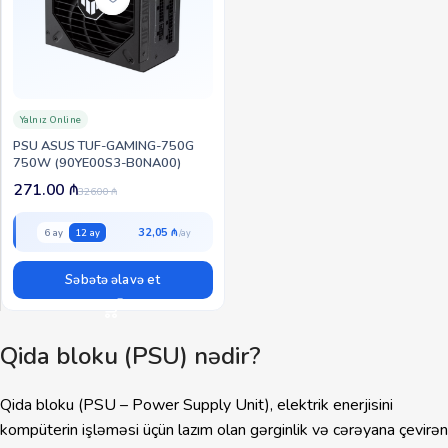
Yalnız Online
PSU ASUS TUF-GAMING-750G
750W (90YE00S3-B0NA00)
271.00
₼
326.00
₼
32,05 ₼
6 ay
12 ay
Səbətə əlavə et
Qida bloku (PSU) nədir?
Qida bloku (PSU – Power Supply Unit), elektrik enerjisini
kompüterin işləməsi üçün lazım olan gərginlik və cərəyana çevirən