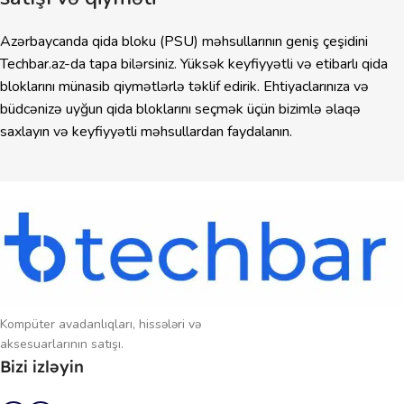
Azərbaycanda qida bloku (PSU) məhsullarının geniş çeşidini
Techbar.az-da tapa bilərsiniz. Yüksək keyfiyyətli və etibarlı qida
bloklarını münasib qiymətlərlə təklif edirik. Ehtiyaclarınıza və
büdcənizə uyğun qida bloklarını seçmək üçün bizimlə əlaqə
saxlayın və keyfiyyətli məhsullardan faydalanın.
Kompüter avadanlıqları, hissələri və
aksesuarlarının satışı.
Bizi izləyin