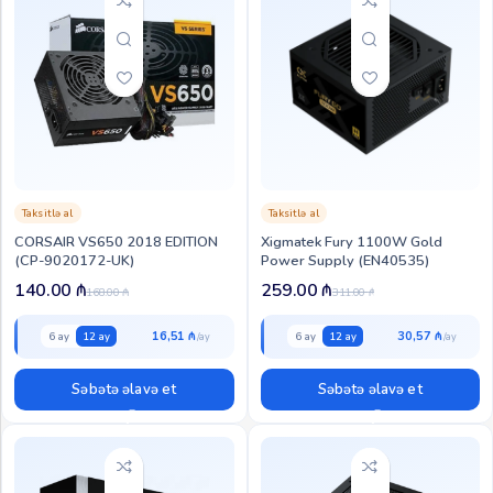
Taksitlə al
Taksitlə al
CORSAIR VS650 2018 EDITION
Xigmatek Fury 1100W Gold
(CP-9020172-UK)
Power Supply (EN40535)
140.00
₼
259.00
₼
168.00
₼
311.00
₼
16,51 ₼
30,57 ₼
6 ay
12 ay
6 ay
12 ay
Səbətə əlavə et
Səbətə əlavə et