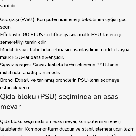
vacibdir:
Güc çıxışı (Watt): Kompüterinizin enerji tələblərinə uyğun güc
seçin.
Effektivlik: 80 PLUS sertifikasiyasına malik PSU-lar enerji
səmərəliliyi təmin edir.
Modul dizayn: Kabel idarəetməsini asanlaşdıran modul dizayna
malik PSU-lar daha əlverişlidir.
Səssiz iş rejimi: Səssiz fanlarla təchiz olunmuş PSU-lar iş
mühitində rahatlıq təmin edir.
Brend: Etibarlı və tanınmış brendlərin PSU-larını seçməyə
üstünlük verin.
Qida bloku (PSU) seçimində ən əsas
meyar
Qida bloku seçimində ən əsas meyar, kompüterinizin enerji
tələbləridir. Komponentlərin düzgün və stabil işləməsi üçün lazım