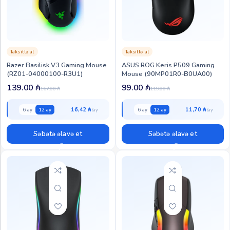
Taksitlə al
Taksitlə al
Razer Basilisk V3 Gaming Mouse
ASUS ROG Keris P509 Gaming
(RZ01-04000100-R3U1)
Mouse (90MP01R0-B0UA00)
139.00
₼
99.00
₼
167.00
₼
119.00
₼
16,42 ₼
11,70 ₼
6 ay
12 ay
6 ay
12 ay
Səbətə əlavə et
Səbətə əlavə et