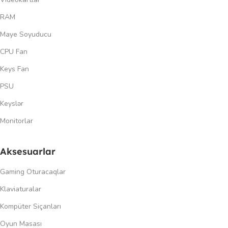
RAM
Maye Soyuducu
CPU Fan
Keys Fan
PSU
Keyslər
Monitorlar
Aksesuarlar
Gaming Oturacaqlar
Klaviaturalar
Kompüter Siçanları
Oyun Masası