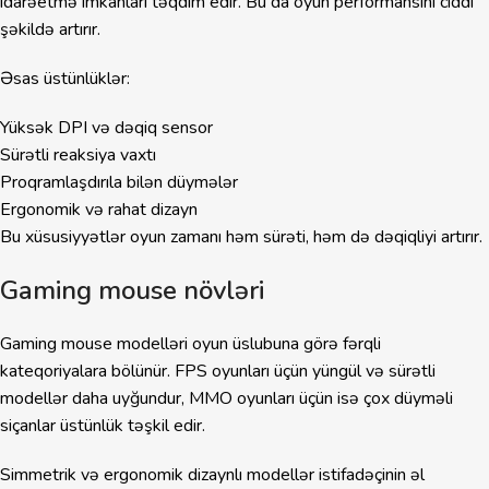
idarəetmə imkanları təqdim edir. Bu da oyun performansını ciddi
şəkildə artırır.
Əsas üstünlüklər:
Yüksək DPI və dəqiq sensor
Sürətli reaksiya vaxtı
Proqramlaşdırıla bilən düymələr
Ergonomik və rahat dizayn
Bu xüsusiyyətlər oyun zamanı həm sürəti, həm də dəqiqliyi artırır.
Gaming mouse növləri
Gaming mouse modelləri oyun üslubuna görə fərqli
kateqoriyalara bölünür. FPS oyunları üçün yüngül və sürətli
modellər daha uyğundur, MMO oyunları üçün isə çox düyməli
siçanlar üstünlük təşkil edir.
Simmetrik və ergonomik dizaynlı modellər istifadəçinin əl