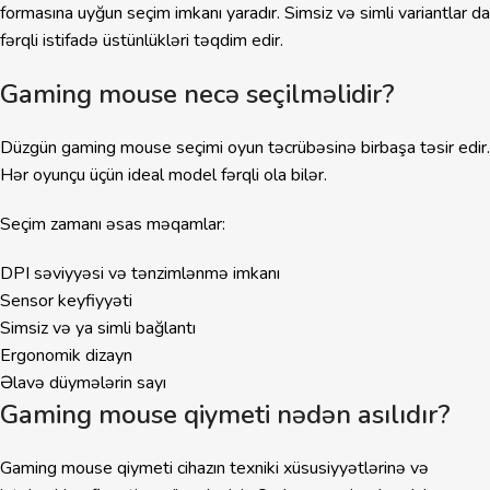
formasına uyğun seçim imkanı yaradır. Simsiz və simli variantlar da
fərqli istifadə üstünlükləri təqdim edir.
Gaming mouse necə seçilməlidir?
Düzgün gaming mouse seçimi oyun təcrübəsinə birbaşa təsir edir.
Hər oyunçu üçün ideal model fərqli ola bilər.
Seçim zamanı əsas məqamlar:
DPI səviyyəsi və tənzimlənmə imkanı
Sensor keyfiyyəti
Simsiz və ya simli bağlantı
Ergonomik dizayn
Əlavə düymələrin sayı
Gaming mouse qiymeti nədən asılıdır?
Gaming mouse qiymeti cihazın texniki xüsusiyyətlərinə və