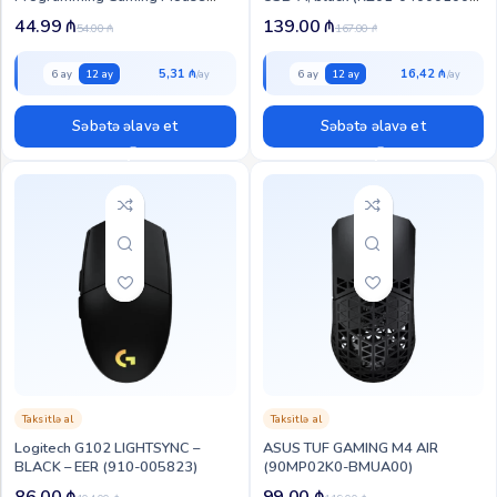
(6950676213966)
R3M1)
44.99
₼
139.00
₼
54.00
₼
167.00
₼
5,31 ₼
16,42 ₼
6 ay
12 ay
6 ay
12 ay
Səbətə əlavə et
Səbətə əlavə et
Taksitlə al
Taksitlə al
Logitech G102 LIGHTSYNC –
ASUS TUF GAMING M4 AIR
BLACK – EER (910-005823)
(90MP02K0-BMUA00)
86.00
₼
99.00
₼