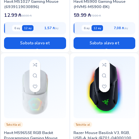
Havit MS1027 Gaming Mouse
Havit MS900 Gaming Mouse
(6939119030896)
(HVMS-MS900-BK)
12.99
₼
59.99
₼
16.00
₼
72.00
₼
1,57 ₼
7,08 ₼
6 ay
12 ay
6 ay
12 ay
Səbətə əlavə et
Səbətə əlavə et
Taksitlə al
Taksitlə al
Havit MS965SE RGB Backit
Razer Mouse Basilisk V3, RGB,
Programming Gaming Mouse
USB-A, black (RZ01-04000100-