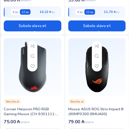
104.00
₼
119.00
₼
10,22 ₼
11,70 ₼
6 ay
12 ay
6 ay
12 ay
Səbətə əlavə et
Səbətə əlavə et
Taksitlə al
Taksitlə al
Corsair Harpoon PRO RGB
Mouse ASUS ROG Strix Impact III
Gaming Mouse (CH-9301111-
(90MP0300-BMUA00)
EU)
75.00
₼
79.00
₼
90.00
₼
95.00
₼