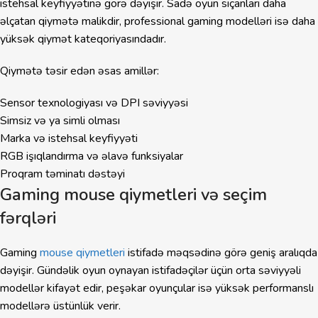
istehsal keyfiyyətinə görə dəyişir. Sadə oyun siçanları daha
əlçatan qiymətə malikdir, professional gaming modelləri isə daha
yüksək qiymət kateqoriyasındadır.
Qiymətə təsir edən əsas amillər:
Sensor texnologiyası və DPI səviyyəsi
Simsiz və ya simli olması
Marka və istehsal keyfiyyəti
RGB işıqlandırma və əlavə funksiyalar
Proqram təminatı dəstəyi
Gaming mouse qiymetleri və seçim
fərqləri
Gaming
mouse qiymetleri
istifadə məqsədinə görə geniş aralıqda
dəyişir. Gündəlik oyun oynayan istifadəçilər üçün orta səviyyəli
modellər kifayət edir, peşəkar oyunçular isə yüksək performanslı
modellərə üstünlük verir.