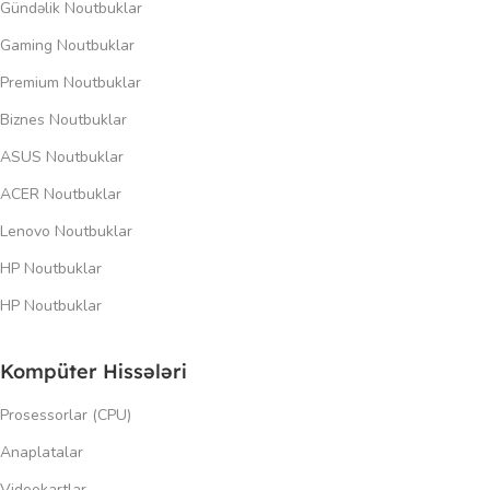
Gündəlik Noutbuklar
Gaming Noutbuklar
Premium Noutbuklar
Biznes Noutbuklar
ASUS Noutbuklar
ACER Noutbuklar
Lenovo Noutbuklar
HP Noutbuklar
HP Noutbuklar
Kompüter Hissələri
Prosessorlar (CPU)
Anaplatalar
Videokartlar