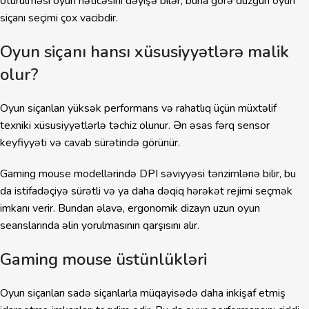
ötürülməsi oyun nəticəsini dəyişə bilər, buna görə düzgün oyun
siçanı seçimi çox vacibdir.
Oyun siçanı hansı xüsusiyyətlərə malik
olur?
Oyun siçanları yüksək performans və rahatlıq üçün müxtəlif
texniki xüsusiyyətlərlə təchiz olunur. Ən əsas fərq sensor
keyfiyyəti və cavab sürətində görünür.
Gaming mouse modellərində DPI səviyyəsi tənzimlənə bilir, bu
da istifadəçiyə sürətli və ya daha dəqiq hərəkət rejimi seçmək
imkanı verir. Bundan əlavə, ergonomik dizayn uzun oyun
seanslarında əlin yorulmasının qarşısını alır.
Gaming mouse üstünlükləri
Oyun siçanları sadə siçanlarla müqayisədə daha inkişaf etmiş