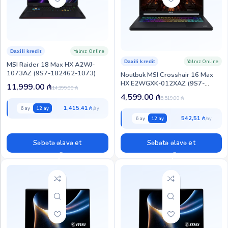
Yalnız Online
Daxili kredit
Yalnız Online
Daxili kredit
MSI Raider 18 Max HX A2WJ-
1073AZ (9S7-182462-1073)
Noutbuk MSI Crosshair 16 Max
HX E2WGXK-012XAZ (9S7-
11,999.00
₼
14,399.00
₼
265232-012)
4,599.00
₼
5,519.00
₼
1,415.41 ₼
6 ay
12 ay
542,51 ₼
6 ay
12 ay
Səbətə əlavə et
Səbətə əlavə et