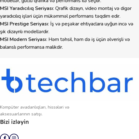
modellər, güclü qrafika və performans ilə seçilir.
MSI Yaradıcılıq Seriyası
: Qrafik dizayn, video montaj və digər
yaradıcılıq işləri üçün mükəmməl performans təqdim edir.
MSI Prestige Seriyası
: İş və peşəkar ehtiyaclara uyğun incə və
şık dizaynlı modellərdir.
MSI Modern Seriyası
: Həm təhsil, həm də iş üçün əlverişli və
balanslı performansa malikdir.
Kompüter avadanlıqları, hissələri və
aksesuarlarının satışı.
Bizi izləyin