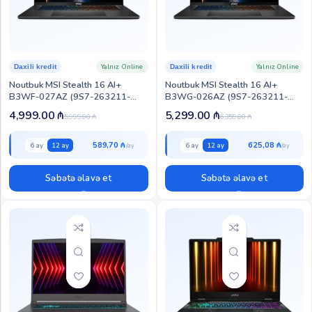
Yalnız Online
Yalnız Online
Daxili kredit
Daxili kredit
Noutbuk MSI Stealth 16 AI+
Noutbuk MSI Stealth 16 AI+
B3WF-027AZ (9S7-263211-
B3WG-026AZ (9S7-263211-
027)
026)
4,999.00
₼
5,299.00
₼
5,999.00
₼
6,359.00
₼
589,70 ₼
625,08 ₼
6 ay
12 ay
6 ay
12 ay
Səbətə əlavə et
Səbətə əlavə et