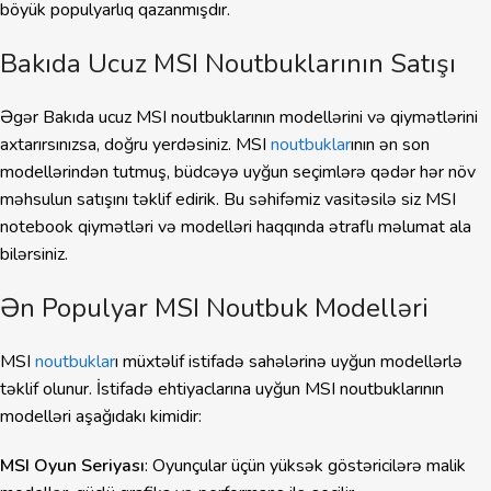
böyük populyarlıq qazanmışdır.
Bakıda Ucuz MSI Noutbuklarının Satışı
Əgər Bakıda ucuz MSI noutbuklarının modellərini və qiymətlərini
axtarırsınızsa, doğru yerdəsiniz. MSI
noutbuklar
ının ən son
modellərindən tutmuş, büdcəyə uyğun seçimlərə qədər hər növ
məhsulun satışını təklif edirik. Bu səhifəmiz vasitəsilə siz MSI
notebook qiymətləri və modelləri haqqında ətraflı məlumat ala
bilərsiniz.
Ən Populyar MSI Noutbuk Modelləri
MSI
noutbuklar
ı müxtəlif istifadə sahələrinə uyğun modellərlə
təklif olunur. İstifadə ehtiyaclarına uyğun MSI noutbuklarının
modelləri aşağıdakı kimidir:
MSI Oyun Seriyası
: Oyunçular üçün yüksək göstəricilərə malik