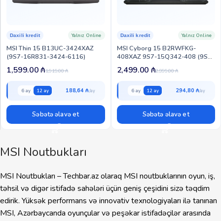
Yalnız Online
Yalnız Online
Daxili kredit
Daxili kredit
MSI Thin 15 B13UC-3424XAZ
MSI Cyborg 15 B2RWFKG-
(9S7-16R831-3424-6116)
408XAZ 9S7-15Q342-408 (9S7-
15Q342-408-7389)
1,599.00
₼
2,499.00
₼
1,919.00
₼
2,999.00
₼
188,64 ₼
294,80 ₼
6 ay
12 ay
6 ay
12 ay
Səbətə əlavə et
Səbətə əlavə et
MSI Noutbukları
MSI Noutbukları – Techbar.az olaraq MSI noutbuklarının oyun, iş,
təhsil və digər istifadə sahələri üçün geniş çeşidini sizə təqdim
edirik. Yüksək performans və innovativ texnologiyaları ilə tanınan
MSI, Azərbaycanda oyunçular və peşəkar istifadəçilər arasında