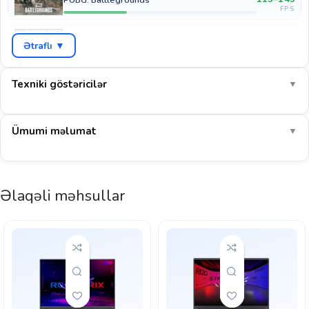
FPS
90–115
GTA V
Ətraflı ▼
FPS
60–75
Cyberpunk 2077
FPS
Texniki göstəricilər
▼
75–95
COD: Warzone
FPS
Ümumi məlumat
▼
140–180
EA Sports FC 26
FPS
1080p-də AAA oyunlar yüksək/orta qarışıq ayarlarda ~85 FPS ilə
Əlaqəli məhsullar
axıcı işləyir. E-idman oyunlarında 180+ FPS.
E-idman: yaxşı
AAA 1080p: yaxşı
Göstərilən dəyərlər müstəqil benchmark nəticələrinin ortalamasına əsaslanan təxmini
aralıqlardır (yüksək ayarlar, DLSS/FSR olmadan). Real nəticə sistem konfiqurasiyası,
sürücü versiyası və oyunun özündən asılı olaraq dəyişə bilər. Noutbuk qrafik kartlarının
gücü modeldən (TGP) asılı olaraq fərqlənir.