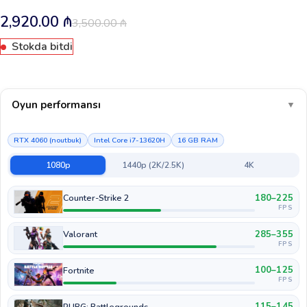
2,920.00
₼
3,500.00
₼
Stokda bitdi
Oyun performansı
▼
RTX 4060 (noutbuk)
Intel Core i7-13620H
16 GB RAM
1080p
1440p (2K/2.5K)
4K
180–225
Counter-Strike 2
FPS
285–355
Valorant
FPS
100–125
Fortnite
FPS
115–145
PUBG: Battlegrounds