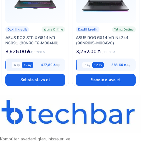
Yalnız Online
Yalnız Online
Daxili kredit
Daxili kredit
ASUS ROG STRIX G814JVR-
ASUS ROG G614JVR-N4244
N6091 (90NR0IF6-M004N0)
(90NR0II5-M00AV0)
3,626.00
₼
3,252.00
₼
4,352.00
₼
3,903.00
₼
427,80 ₼
383,66 ₼
6 ay
12 ay
6 ay
12 ay
Səbətə əlavə et
Səbətə əlavə et
Kompüter avadanlıqları, hissələri və