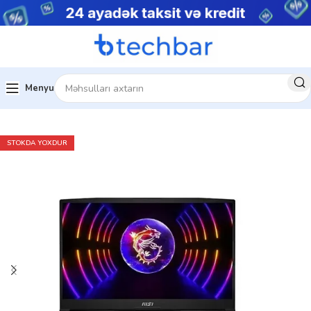
Menyu
Ev
Noutbuklar
Gaming Notebooklar
STOKDA YOXDUR