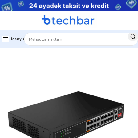
Menyu
Ev
Şəbəkə avadanlıqları
Konverter