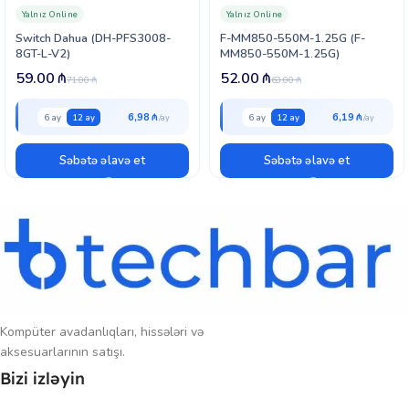
°C temperatur aralığında etibarlı şəkildə işləyir.
Yalnız Online
Yalnız Online
Switch Dahua (DH-PFS3008-
F-MM850-550M-1.25G (F-
DH-SF1018LP
– çoxsaylı PoE cihazların enerji və şəbəkə bağlantısını
8GT-L-V2)
MM850-550M-1.25G)
bir cihazda birləşdirən ideal seçimdir.
59.00
₼
52.00
₼
71.00
₼
63.00
₼
6,98 ₼
6,19 ₼
6 ay
12 ay
6 ay
12 ay
Səbətə əlavə et
Səbətə əlavə et
Kompüter avadanlıqları, hissələri və
aksesuarlarının satışı.
Bizi izləyin