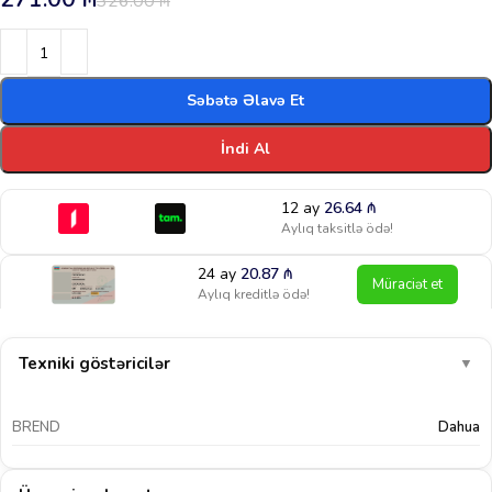
326.00
₼
Səbətə Əlavə Et
İndi Al
12 ay
26.64
₼
Aylıq taksitlə ödə!
24 ay
20.87
₼
Müraciət et
Aylıq kreditlə ödə!
Texniki göstəricilər
▼
BREND
Dahua