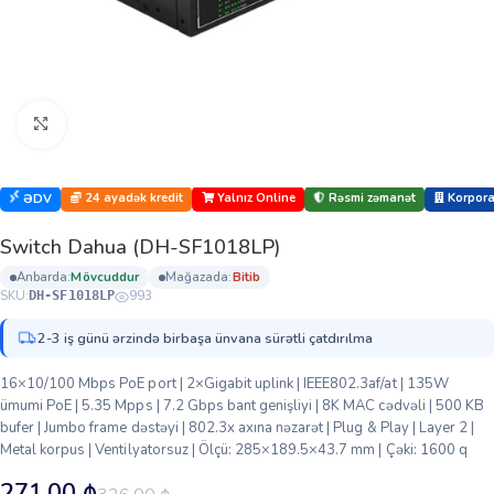
Böyütmək üçün klikləyin
24 ayadək kredit
Yalnız Online
Rəsmi zəmanət
Korporat
ƏDV
Switch Dahua (DH-SF1018LP)
anbarda:
mövcuddur
mağazada:
bi̇ti̇b
SKU:
993
DH-SF1018LP
2-3 iş günü ərzində birbaşa ünvana sürətli çatdırılma
16×10/100 Mbps PoE port | 2×Gigabit uplink | IEEE802.3af/at | 135W
ümumi PoE | 5.35 Mpps | 7.2 Gbps bant genişliyi | 8K MAC cədvəli | 500 KB
bufer | Jumbo frame dəstəyi | 802.3x axına nəzarət | Plug & Play | Layer 2 |
Metal korpus | Ventilyatorsuz | Ölçü: 285×189.5×43.7 mm | Çəki: 1600 q
271.00
₼