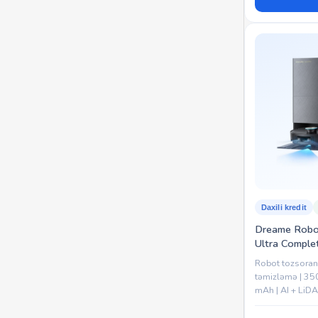
Daxili kredit
Dreame Robo
Ultra Comple
Robot tozsoran 
təmizləmə | 35
mAh | AI + LiDA
| Avto stansiya 