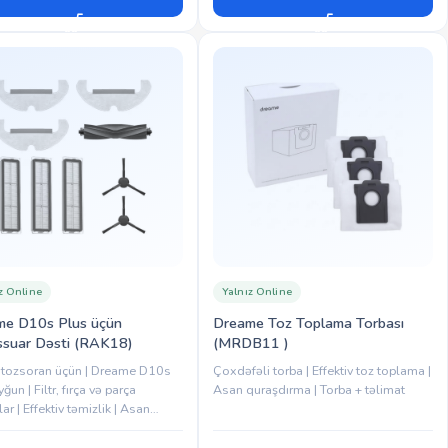
z Online
Yalnız Online
me D10s Plus üçün
Dreame Toz Toplama Torbası
suar Dəsti (RAK18)
(MRDB11 )
 tozsoran üçün | Dreame D10s
Çoxdəfəli torba | Effektiv toz toplama |
ğun | Filtr, fırça və parça
Asan quraşdırma | Torba + təlimat
ar | Effektiv təmizlik | Asan
dirmə