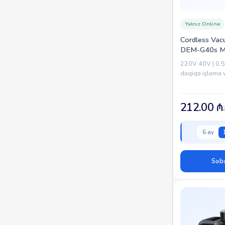
Yalnız Online
Cordless Vac
DEM-G40s M
220V 40V | 0.5 
dəqiqə işləmə va
212.00
₼
6 ay
Səbə