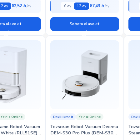
62,52 ₼
67,43 ₼
12 ay
6 ay
12 ay
tə əlavə et
Səbətə əlavə et
Yalnız Online
Yalnız Online
Daxili kredit
Daxil
eame Robot Vacuum
Tozsoran Robot Vacuum Deerma
Tozs
E White (RLL51SE)
DEM-S30 Pro Plus (DEM-S30
Stea
PRO PLUS)
(HHR