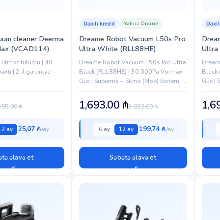
Yalnız Online
Daxili kredit
Daxil
uum cleaner Deerma
Dreame Robot Vacuum L50s Pro
Drea
ax (VCAD114)
Ultra White (RLL88HE)
Ultra
litr toz tutumu | 40
Dreame Robot Vacuum L50s Pro Ultra
Dream
xtı | 2 il garantya
Black (RLL88HE) | 30.000Pa Vormax
Black
Güc | Süpürmə + Silmə (Mop) Sistemi |
Güc | 
HyperStream DuoBrush Anti-Tangle
Hyper
Fırça | AI Ağıllı Naviqasiya | Ev...
Fırça |
1,693.00
₼
1,6
255.00
₼
2,032.00
₼
25,07 ₼
199,74 ₼
12 ay
6 ay
12 ay
tə əlavə et
Səbətə əlavə et