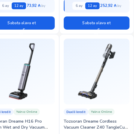
73,92 ₼
252,92 ₼
6 ay
12 ay
6 ay
12 ay
Səbətə əlavə et
Səbətə əlavə et
Yalnız Online
Yalnız Online
i kredit
Daxili kredit
oran Dreame H16 Pro
Tozsoran Dreame Cordless
m Wet and Dry Vacuum
Vacuum Cleaner Z40 TangleCut
48F) EU
Flex (VRV62F)