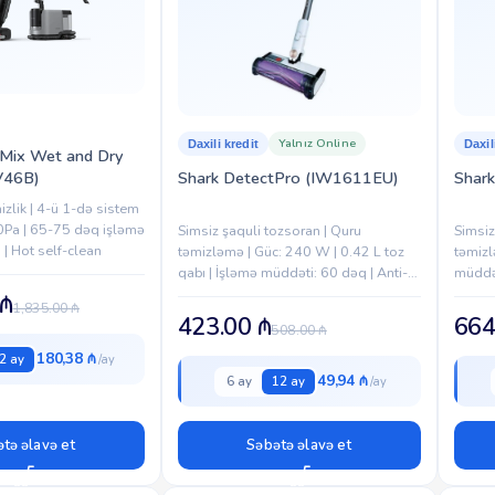
Yalnız Online
Daxili kredit
Daxil
Mix Wet and Dry
V46B)
Shark DetectPro (IW1611EU)
Shar
zlik | 4-ü 1-də sistem
Pa | 65-75 dəq işləmə
Simsiz şaquli tozsoran | Quru
Simsiz
 | Hot self-clean
təmizləmə | Güc: 240 W | 0.42 L toz
təmizl
qabı | İşləmə müddəti: 60 dəq | Anti-
müddət
Allergen filtrasiya | LED displey | Səs
işıqlı 
₼
1,835.00
₼
səviyyəsi:...
tənzim
423.00
₼
664
508.00
₼
180,38 ₼
2 ay
49,94 ₼
6 ay
12 ay
tə əlavə et
Səbətə əlavə et