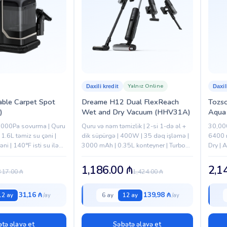
Yalnız Online
Daxili kredit
Daxil
ble Carpet Spot
Dreame H12 Dual FlexReach
Tozs
)
Wet and Dry Vacuum (HHV31A)
Aqua 
(RLH
,000Pa sovurma | Quru
Quru və nəm təmizlik | 2-si 1-də əl +
30,000
| 1.6L təmiz su çəni |
dik süpürgə | 400W | 35 dəq işləmə |
6400 m
əni | 140°F isti su ilə
3000 mAh | 0.35L konteyner | Turbo
Dry | 
 Portativ...
fırça
dəstəy
1,186.00
₼
2,1
317.00
₼
1,424.00
₼
31,16 ₼
139,98 ₼
12 ay
6 ay
12 ay
tə əlavə et
Səbətə əlavə et