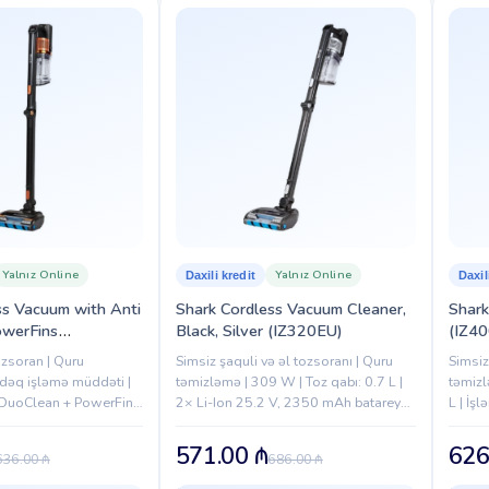
Yalnız Online
Yalnız Online
Daxili kredit
Daxil
ss Vacuum with Anti
Shark Cordless Vacuum Cleaner,
Shark
owerFins
Black, Silver (IZ320EU)
(IZ4
nd Flexology
ozsoran | Quru
Simsiz şaquli və əl tozsoranı | Quru
Simsiz
 dəq işləmə müddəti |
təmizləmə | 309 W | Toz qabı: 0.7 L |
təmizl
| DuoClean + PowerFins
2× Li-Ion 25.2 V, 2350 mAh batareya |
L | İş
Anti Hair Wrap
İşləmə müddəti: 120 dəqiqəyədək...
səviyy
Flexology...
571.00
₼
626
636.00
₼
686.00
₼