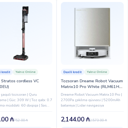
Yalnız Online
Yalnız Online
i kredit
Daxili kredit
 Stratos cordless VC
Tozsoran Dreame Robot Vacuum
00EU)
Matrix10 Pro White (RLM61HE)
EUA
 şaquli tozsoran | Quru
Dreame Robot Vacuum Matrix10 Pro |
əmə | Güc: 309 W | Toz qabı: 0.7
2700Pa çəkilmə qüvvəsi | 5200mAh
ləmə müddəti: 60 dəqiqə | Səs
batareya | Lidar navigasiya
əsi: 85 dB | Anti Hair Wrap...
.00
₼
2,144.00
₼
752.00
₼
2,573.00
₼