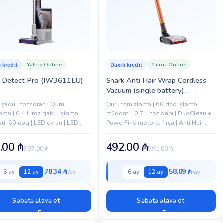
Yalnız Online
Yalnız Online
i kredit
Daxili kredit
k Detect Pro (IW3611EU)
Shark Anti Hair Wrap Cordless
Vacuum (single battery)
(IZ201EU)
 şaquli tozsoran | Quru
Quru təmizləmə | 60 dəq işləmə
əmə | 0.4 L toz qabı | İşləmə
müddəti | 0.7 L toz qabı | DuoClean +
i: 60 dəq | LED ekran | LED
PowerFins motorlu fırça | Anti Hair
fırça | Avtomatik güc
Wrap texnologiyası | Flexology
lənməsi | Heyvan...
elastik boru | LED...
.00
₼
492.00
₼
797.00
₼
591.00
₼
78,34 ₼
58,09 ₼
6 ay
12 ay
6 ay
12 ay
Səbətə əlavə et
Səbətə əlavə et