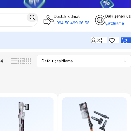
Bakı şəhəri üz
Dəstək xidməti
+994 50 499 66 56
Çatdırılma
24