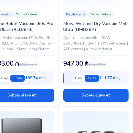
Yalnız Online
Yalnız Online
i kredit
Daxili kredit
me Robot Vacuum L50s Pro
Mova Wet and Dry Vacuum M50
 Black (RLL88HE)
Ultra (HMH28A)
e Robot Vacuum L50s Pro Ultra
Quru + nəm təmizlik | 450W |
 (RLL88HE) | 30.000Pa Vormax
22000Pa | 40 dəq | 100°C self-clean |
Süpürmə + Silmə (Mop) Sistemi |
APP control | Auto dirt detect
Stream DuoBrush Anti-Tangle
 AI Ağıllı Naviqasiya | Ev...
93.00
₼
947.00
₼
2,032.00
₼
1,137.00
₼
199,74 ₼
111,77 ₼
6 ay
12 ay
6 ay
12 ay
Səbətə əlavə et
Səbətə əlavə et