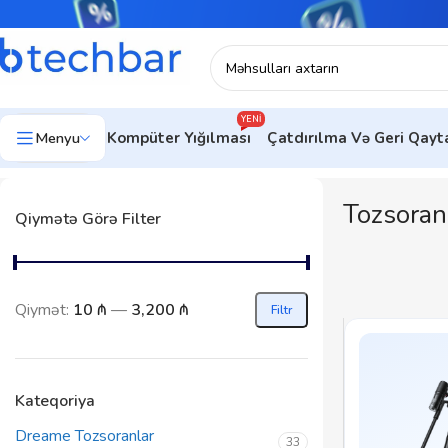
YENI
Menyu
Kompüter Yığılması
Çatdırılma Və Geri Qay
Tozsoran
Qiymətə Görə Filter
Qiymət:
10 ₼
—
3,200 ₼
Filtr
Kateqoriya
Dreame Tozsoranlar
33