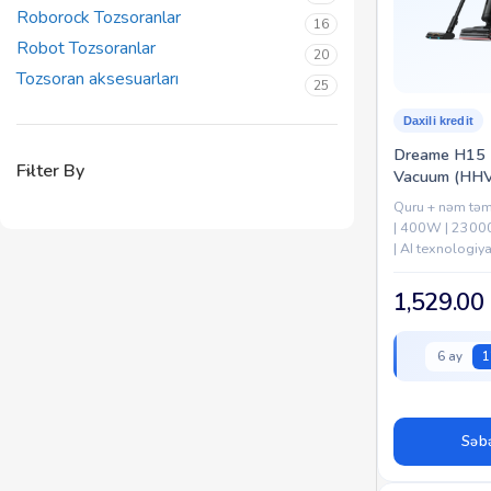
Roborock Tozsoranlar
16
Robot Tozsoranlar
20
Tozsoran aksesuarları
25
Daxili kredit
Dreame H15 
Filter By
Vacuum (HH
Quru + nəm təmi
| 400W | 23000
| AI texnologiya
1,529.00
6 ay
1
Səbə