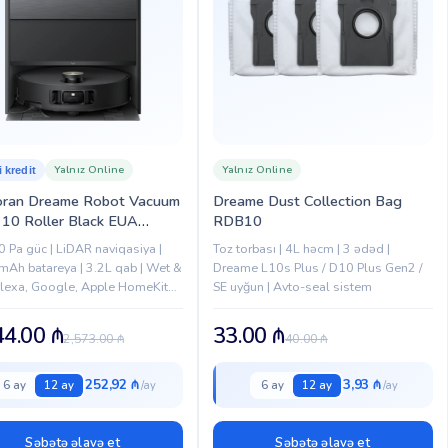
Yalnız Online
Yalnız Online
i kredit
oran Dreame Robot Vacuum
Dreame Dust Collection Bag
10 Roller Black EUA
RDB10
31CE)
 Pa güc | LiDAR naviqasiya |
Toz torbası | 4L həcm | 3 ədəd |
Ah batareya | 3.2L qab | Wet &
Dreame L10s Plus / D10 Plus Gen2 /
Alexa, Google, Apple HomeKit
SE uyğun | Avto-seal sistem
i | Ağıllı ev üçün tam avtomatik...
44.00
₼
33.00
₼
2,573.00
₼
40.00
₼
252,92 ₼
3,93 ₼
6 ay
12 ay
6 ay
12 ay
Səbətə əlavə et
Səbətə əlavə et