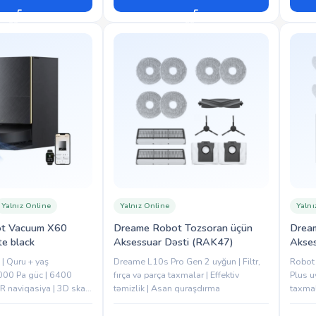
Yalnız Online
Yalnız Online
Yalnı
t Vacuum X60
Dreame Robot Tozsoran üçün
Drea
te black
Aksessuar Dəsti (RAK47)
Akses
| Quru + yaş
Dreame L10s Pro Gen 2 uyğun | Filtr,
Robot
000 Pa güc | 6400
fırça və parça taxmalar | Effektiv
Plus uy
R naviqasiya | 3D skan
təmizlik | Asan quraşdırma
taxmal
| Böyük su və...
dəyiş