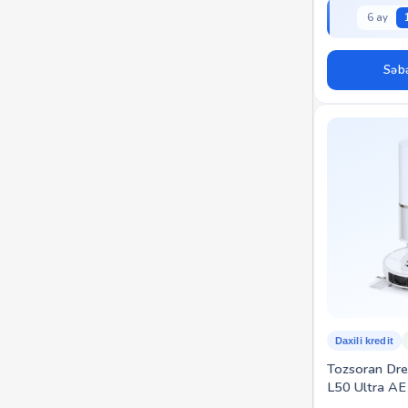
6 ay
Səbə
Daxili kredit
Tozsoran Dr
L50 Ultra A
EUA