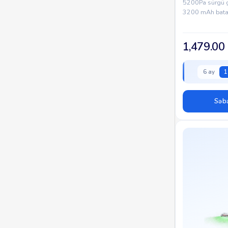
5200Pa sürgü gü
3200 mAh batar
1,479.00
6 ay
1
Səbə