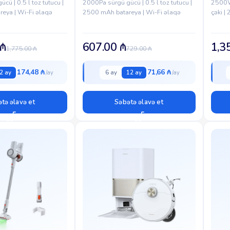
cü | 0.5 l toz tutucu |
2000Pa sürgü gücü | 0.5 l toz tutucu |
2500W 
eya | Wi-Fi əlaqə
2500 mAh batareya | Wi-Fi əlaqə
çəki | 
₼
607.00
₼
1,3
1,775.00
₼
729.00
₼
174,48 ₼
71,66 ₼
2 ay
6 ay
12 ay
tə əlavə et
Səbətə əlavə et