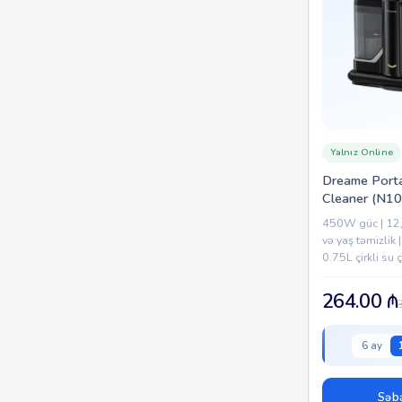
Yalnız Online
Dreame Porta
Cleaner (N10
450W güc | 12
və yaş təmizlik 
0.75L çirkli su ç
ləkə təmizləmə |
264.00
₼
6 ay
Səbə