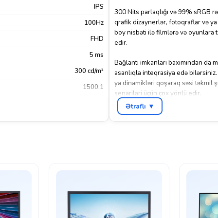
IPS
300 Nits parlaqlığı və 99% sRGB rəng
qrafik dizaynerlər, fotoqraflar və y
100Hz
boy nisbəti ilə filmlərə və oyunlar
FHD
edir.
5 ms
Bağlantı imkanları baxımından da mo
300 cd/m²
asanlıqla inteqrasiya edə bilərsiniz
ya dinamikləri qoşaraq səsi təkmil şə
1500:1
senariləri üçün çox yönlü edir.
Xeyr
Ətraflı ▼
İstər ofis işləri, istərsə də evdə 
m Audio Jack (Audio Out)
,
HDMI 1.4
hər zaman üstün təcrübə təqdim edəc
üçün ağıllı bir seçim olacaq.
Boz
HP