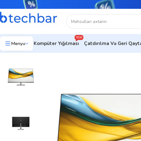
YENI
Menyu
Kompüter Yığılması
Çatdırılma Və Geri Qay
Ev
Kompüter avadanlıqları
Monitorlar
Monitor HP Series 5 2