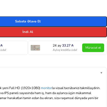
Səbətə Əlavə Et
İndi Al
7
₼
24 ay
33.27
₼
Müraciət et
 ödə!
Aylıq kreditlə ödə!
▼
ük yeni Full HD (1920×1080)
monitor
la vizual təcrübənizi təkmilləşdirin.
i və IPS paneli sayəsində həm iş, həm də əyləncə üçün mükəmməl
hamar hərəkətləri təmin edən bu ekran, sizə rəqəmsal dünyada yeni bir