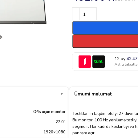
12 ay
42.4
Aylıq taksitlə
Ümumi məlumat
▼
Ofis üçün monitor
TechBar-ın təqdim etdiyi 27 düyml
Bu monitor, 100 Hz yeniləmə tezliy
27.0"
seçimdir. Hər kadrda kəskinliyi və 
1920×1080
pəncərə açır.