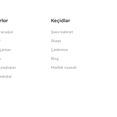
rlar
Keçidlər
racaqlar
Şəxsi kabinet
r
Əlaqə
çanları
Çatdırılma
ı
Blog
laqlıqları
Məxfilik siyasəti
qlıqlar