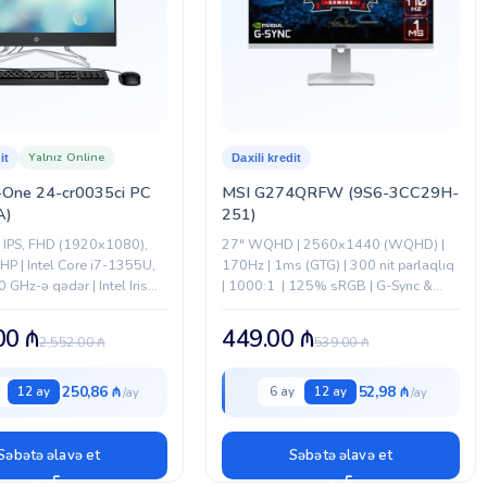
Yalnız Online
it
Daxili kredit
n-One 24-cr0035ci PC
MSI G274QRFW (9S6-3CC29H-
A)
251)
 IPS, FHD (1920x1080),
27" WQHD | 2560x1440 (WQHD) |
| HP | Intel Core i7-1355U,
170Hz | 1ms (GTG) | 300 nit parlaqlıq
0 GHz-ə qədər | Intel Iris
| 1000:1 | 125% sRGB | G-Sync &
 (inteqrasiya olunmuş) |
FreeSync dəstəyi | HDMI 2.0b,
, 3200...
DisplayPort 1.4,...
.00
₼
449.00
₼
2,552.00
₼
539.00
₼
250,86 ₼
52,98 ₼
12 ay
6 ay
12 ay
Səbətə əlavə et
Səbətə əlavə et