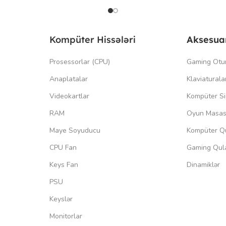
Kompüter Hissələri
Aksesua
Prosessorlar (CPU)
Gaming Otu
Anaplatalar
Klaviaturala
Videokartlar
Kompüter Si
RAM
Oyun Masas
Maye Soyuducu
Kompüter Qu
CPU Fan
Gaming Qula
Keys Fan
Dinamiklər
PSU
Keyslər
Monitorlar