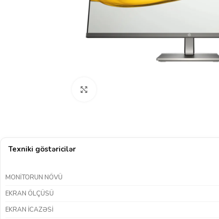
Böyütmək üçün klikləyin
Texniki göstəricilər
MONITORUN NÖVÜ
EKRAN ÖLÇÜSÜ
EKRAN ICAZƏSI