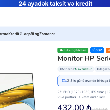
tarma
Kredit
Əlaqə
Blog
Zəmanət
7 inch FHD (B11W6AT)
Pulsuz çatdırılma
ƏDV
Monitor HP Ser
anbarda:
mövcuddur
mağaza
2-3 iş günü ərzində birbaşa 
27″ FHD (1920×1080) IPS ekran | 100
VGA portları | 3.5 mm Audio Jack
432.00
₼
519.00
₼