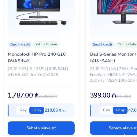
Yalnız Online
Yalnız Onli
Daxili kredit
Daxili kredit
Monoblock HP Pro 240 G10
Dell S-Series Monitor /
(935X4EA)
(210-AZGT)
23.8" FHD | i5-1335U | 8GB RAM |
23.8" FHD | VA | 75Hz | 5
512GB SSD | Iris Xe |DS1379
FreeSync | HDMI 1.4 | VGA 
250 nits | VESA 100x100 |
Anti-glare
1,787.00
₼
399.00
₼
2,145.00
₼
479.00
₼
210,85 ₼
47,0
6 ay
12 ay
6 ay
12 ay
Səbətə əlavə et
Səbətə əlavə e