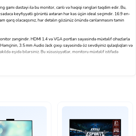
 gamı dəstəyi ilə bu monitor, canlı və həqiqi rəngləri təqdim edir. Bu,
a sadəcə keyfiyyətli görüntü axtaran hər kəs üçün ideal seçimdir. 16:9 en-
a tam qərq olacaqsınız, hər detalın gözünüz önündə canlanmasını təmin
nitor zəngindir. HDMI 1.4 və VGA portları sayəsində müxtəlif cihazlarla
. Həmçinin, 3.5 mm Audio Jack çıxışı sayəsində öz sevdiyiniz qulaqlıqları və
kildə eşidə bilərsiniz. Bu xüsusiyyətlər, monitoru müxtəlif istifadə
multimedia məzmunundan həzz almaq üçün olsun, bu 27 düymlük monitor sizə
ək. Sərfəli qiyməti və yüksək keyfiyyəti ilə TechBar-ın bu monitoru sizin