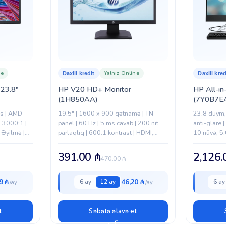
ne
Yalnız Online
Daxili kredit
Daxili kred
 23.8″
HP V20 HD+ Monitor
HP All-i
(1H850AA)
(7Y0B7E
ms | AMD
19.5" | 1600 x 900 qətnamə | TN
23.8 düym,
| 3000:1 |
panel | 60 Hz | 5 ms cavab | 200 nit
anti-glare 
 Əyilmə |
parlaqlıq | 600:1 kontrast | HDMI,
10 nüvə, 5.
VGA girişləri | Antiblik...
Xe Graphics
16 GB DDR4
391.00
₼
2,126
470.00
₼
9 ₼
46,20 ₼
6 ay
12 ay
6 ay
t
Səbətə əlavə et