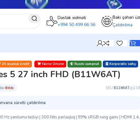
Bakı şəhəri üz
Dəstək xidməti
+994 50 499 66 56
Çatdırılma
24 ayadək kredit
Yalnız Online
Rəsmi zəmanət
Korporativ satış
ies 5 27 inch FHD (B11W6AT)
da:
bi̇ti̇b
SKU:
118
B11W6AT
ünvana sürətli çatdırılma
 Hz yeniləmə tezliyi | 300 Nits parlaqlıq | 99% sRGB rəng gamı | HDMI 1.4,