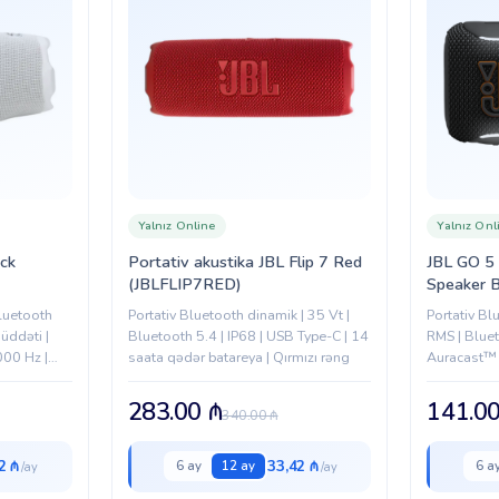
Yalnız Online
Yalnız Onl
ack
Portativ akustika JBL Flip 7 Red
JBL GO 5
(JBLFLIP7RED)
Speaker 
Bluetooth
Portativ Bluetooth dinamik | 35 Vt |
Portativ Bl
üddəti |
Bluetooth 5.4 | IP68 | USB Type-C | 14
RMS | Bluet
000 Hz |
saata qədər batareya | Qırmızı rəng
Auracast™ |
USB-C
283.00
₼
141.0
340.00
₼
2 ₼
33,42 ₼
6 ay
12 ay
6 a