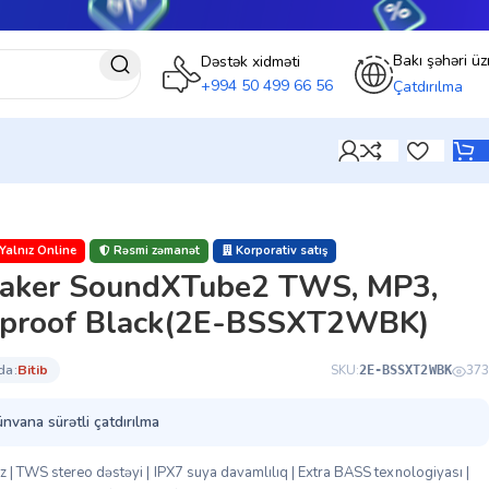
Bakı şəhəri üz
Dəstək xidməti
+994 50 499 66 56
Çatdırılma
Yalnız Online
Rəsmi zəmanət
Korporativ satış
eaker SoundXTube2 TWS, MP3,
rproof Black(2E-BSSXT2WBK)
da:
bi̇ti̇b
SKU:
373
2E-BSSXT2WBK
ünvana sürətli çatdırılma
 | TWS stereo dəstəyi | IPX7 suya davamlılıq | Extra BASS texnologiyası |