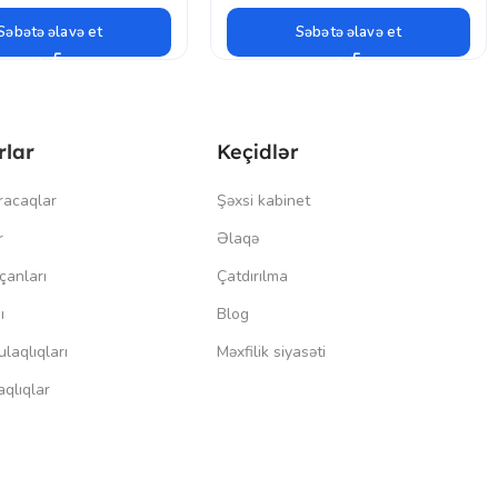
Səbətə əlavə et
Səbətə əlavə et
rlar
Keçidlər
racaqlar
Şəxsi kabinet
r
Əlaqə
çanları
Çatdırılma
ı
Blog
laqlıqları
Məxfilik siyasəti
qlıqlar