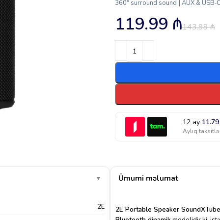
360° surround sound | AUX & USB‑C g
119.99
₼
143.99
₼
12 ay
11.7
Aylıq taksitlə
Ümumi məlumat
▼
2E
2E Portable Speaker SoundXTube
Bluetooth dinamik
modelidir ki, is