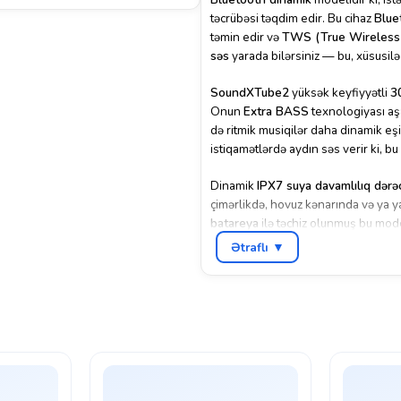
təcrübəsi təqdim edir. Bu cihaz
Blue
təmin edir və
TWS (True Wireless
səs
yarada bilərsiniz — bu, xüsusilə 
SoundXTube2
yüksək keyfiyyətli
3
Onun
Extra BASS
texnologiyası aşa
də ritmik musiqilər daha dinamik eşi
istiqamətlərdə aydın səs verir ki, bu 
Dinamik
IPX7 suya davamlılıq dərə
çimərlikdə, hovuz kənarında və ya y
batareya
ilə təchiz olunmuş bu mo
təxminən 3 saat
tam şarj üçün kifayə
Ətraflı ▼
Əlavə qoşulma funksiyaları da gen
vasitəsilə qoşula bilər və
Hands‑fr
örtük və ipli daşıma kəməri
dinamikə
2E Portable Speaker SoundXTube
ömrü və çoxsaylı qoşulma imkanları i
səyahətlər üçün münasib portativ di