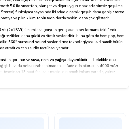
tooth 5.0
ilə smartfon, planşet və digər uyğun cihazlarla simsiz qoşulma
 Stereo)
funksiyası sayəsində iki ədəd dinamik qoşub daha geniş
stereo
partiya və piknik kimi toplu tədbirlərdə təsirini daha çox göstərir.
0 Vt (2×15 Vt)
ümumi səs çıxışı ilə geniş audio performans təklif edir.
ğı tezlikləri daha güclü və ritmik səsləndirir, buna görə də həm pop, həm
dilir.
360° surround sound
səsləndirmə texnologiyası ilə dinamik bütün
da ətraflı və canlı audio təcrübəsi yaradır.
cəsi
ilə qorunur və
suya, nəm və yağışa dayanıklı
dir — beləliklə onu
ağışlı havada belə narahat olmadan istifadə edə bilərsiniz.
4000 mAh
del
təxminən 18 saat
fasiləsiz musiqi dinləmək imkanı yaradır, yalnız
tdir.
işdir — dinamik
AUX və USB‑C
portları ilə müxtəlif audio mənbələrə kabel
ee
mikrofon dəstəyi ilə zəngləri idarə etmək mümkündür.
Soft‑Touch
 həm estetik görünüş, həm də daşınma rahatlığı verir.
2 TWS, MP3, Wireless, Waterproof Black
səs keyfiyyəti, uzun batareya
lə həm gündəlik audio istifadə, istərsə də açıq havada partiya və ya
namik seçimidir.