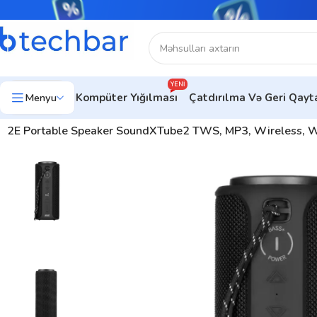
YENI
Menyu
Kompüter Yığılması
Çatdırılma Və Geri Qay
Ev
Audio texnika
Audio aksesuarlar
2E Portable Speaker SoundXTube2 TWS, MP3, Wireless,