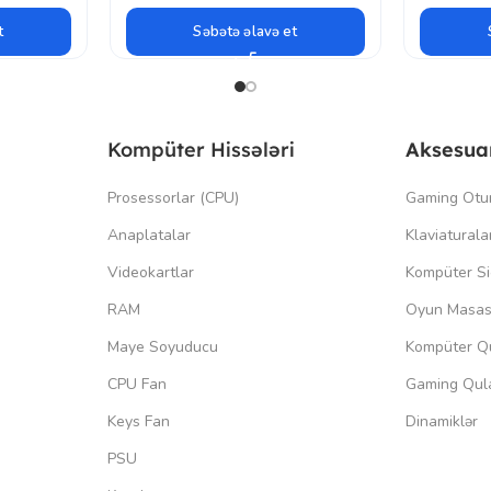
t
Səbətə əlavə et
Kompüter Hissələri
Aksesua
Prosessorlar (CPU)
Gaming Otu
Anaplatalar
Klaviaturala
Videokartlar
Kompüter Si
RAM
Oyun Masas
Maye Soyuducu
Kompüter Qu
CPU Fan
Gaming Qula
Keys Fan
Dinamiklər
PSU