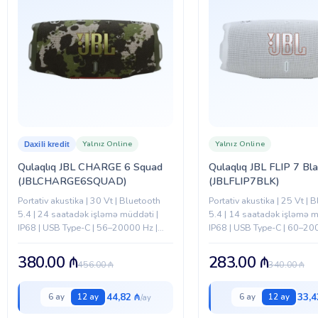
Yalnız Online
Yalnız Online
Daxili kredit
Qulaqlıq JBL CHARGE 6 Squad
Qulaqlıq JBL FLIP 7 Bl
(JBLCHARGE6SQUAD)
(JBLFLIP7BLK)
Portativ akustika | 30 Vt | Bluetooth
Portativ akustika | 25 Vt | 
5.4 | 24 saatadək işləmə müddəti |
5.4 | 14 saatadək işləmə m
IP68 | USB Type-C | 56–20000 Hz |
IP68 | USB Type-C | 60–20
Squad
Qara
380.00
₼
283.00
₼
456.00
₼
340.00
₼
44,82 ₼
33,4
6 ay
12 ay
6 ay
12 ay