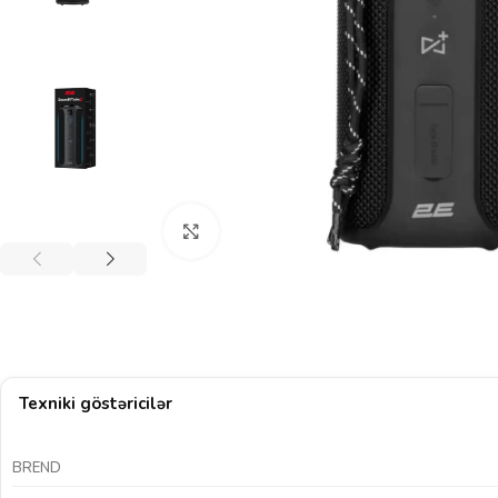
Böyütmək üçün klikləyin
Texniki göstəricilər
BREND