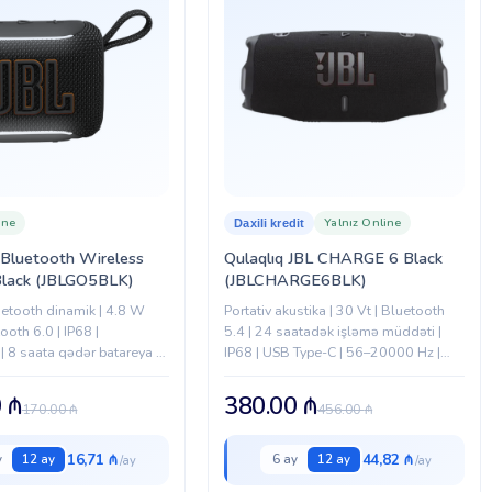
ine
Yalnız Online
Daxili kredit
 Bluetooth Wireless
Qulaqlıq JBL CHARGE 6 Black
Black (JBLGO5BLK)
(JBLCHARGE6BLK)
uetooth dinamik | 4.8 W
Portativ akustika | 30 Vt | Bluetooth
ooth 6.0 | IP68 |
5.4 | 24 saatadək işləmə müddəti |
 8 saata qədər batareya |
IP68 | USB Type-C | 56–20000 Hz |
Qara
0
₼
380.00
₼
170.00
₼
456.00
₼
16,71 ₼
44,82 ₼
y
12 ay
6 ay
12 ay