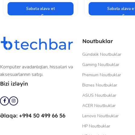
Səbətə əlavə et
Səbətə əlavə e
Noutbuklar
Gündəlik Noutbuklar
Gaming Noutbuklar
Kompüter avadanlıqları, hissələri və
aksesuarlarının satışı.
Premium Noutbuklar
Bizi izləyin
Biznes Noutbuklar
ASUS Noutbuklar
ACER Noutbuklar
Əlaqə: +994 50 499 66 56
Lenovo Noutbuklar
HP Noutbuklar