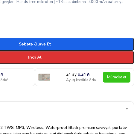
irişlər | Hands‑free mikrofon | ~18 saat dinləmə | 4000 mAh batareya
Səbətə Əlavə Et
İndi Al
9
₼
24 ay
9.24
₼
Müraciət et
 ödə!
Aylıq kreditlə ödə!
▼
2 TWS, MP3, Wireless, Waterproof Black
premium səviyyəli
portativ
tər evdə, istər açıq havada musiqi dinləmək üçün rahat və funksional səs