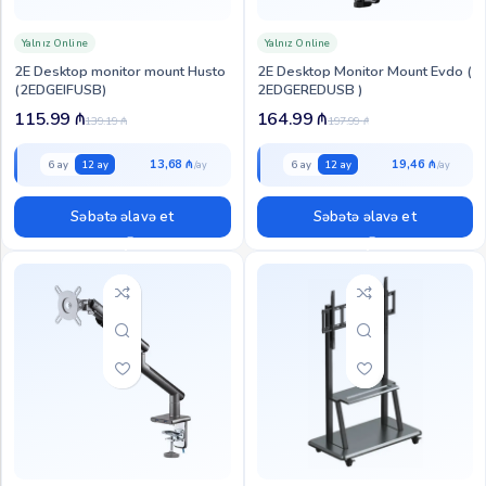
Yalnız Online
Yalnız Online
2E Desktop monitor mount Husto
2E Desktop Monitor Mount Evdo (
(2EDGEIFUSB)
2EDGEREDUSB )
115.99
₼
164.99
₼
139.19
₼
197.99
₼
13,68 ₼
19,46 ₼
6 ay
12 ay
6 ay
12 ay
Səbətə əlavə et
Səbətə əlavə et