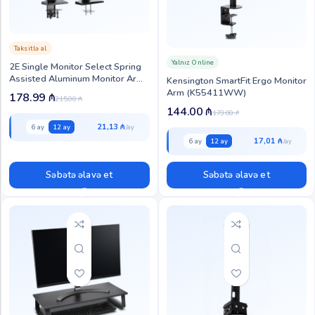
Taksitlə al
Yalnız Online
2E Single Monitor Select Spring
Assisted Aluminum Monitor Arm
Kensington SmartFit Ergo Monitor
with USB (2E-1MCBUSB)
Arm (K55411WW)
178.99
₼
215.00
₼
144.00
₼
173.00
₼
21,13 ₼
6 ay
12 ay
17,01 ₼
6 ay
12 ay
Səbətə əlavə et
Səbətə əlavə et