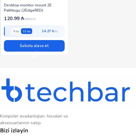
Desktop monitor mount 2E
Pakhtugu (2EdgeRED)
120.99
₼
145.19
₼
14,27 ₼
6 ay
12 ay
Səbətə əlavə et
Kompüter avadanlıqları, hissələri və
aksesuarlarının satışı.
Bizi izləyin