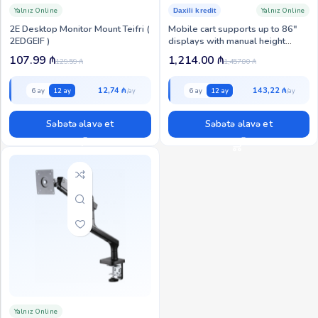
Yalnız Online
Yalnız Online
Daxili kredit
2E Desktop Monitor Mount Teifri (
Mobile cart supports up to 86″
2EDGEIF )
displays with manual height
adjustment(OS-Mobile-Cart)
107.99
₼
1,214.00
₼
129.59
₼
1,457.00
₼
12,74 ₼
143,22 ₼
6 ay
12 ay
6 ay
12 ay
Səbətə əlavə et
Səbətə əlavə et
Yalnız Online