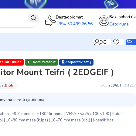
Bakı şəhəri üz
Dəstək xidməti
+994 50 499 66 56
Çatdırılma
Yalnız Online
Rəsmi zəmanət
Korporativ satış
tor Mount Teifri ( 2EDGEIF )
da:
bi̇ti̇b
SKU:
1217
2EDGEIF
ünvana sürətli çatdırılma
 əyilmə | ±90° dönmə | ±180° fırlanma | VESA 75×75 / 100×100 | Kabel
ol | 10–80 mm masa (klips) | 10–70 mm masa (qol) | Kosmik boz |