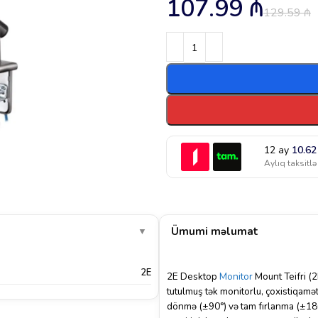
107.99
₼
129.59
₼
12 ay
10.6
Aylıq taksitlə
Ümumi məlumat
▼
2E
2E Desktop
Monitor
Mount Teifri (2
tutulmuş tək monitorlu, çoxistiqamət
dönmə (±90°) və tam fırlanma (±180°)