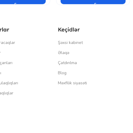
rlar
Keçidlər
racaqlar
Şəxsi kabinet
r
Əlaqə
çanları
Çatdırılma
ı
Blog
laqlıqları
Məxfilik siyasəti
qlıqlar