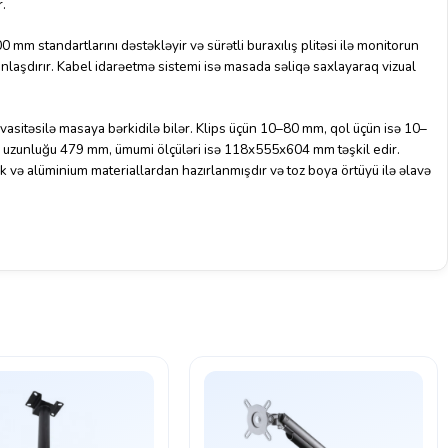
r.
standartlarını dəstəkləyir və sürətli buraxılış plitəsi ilə monitorun
anlaşdırır. Kabel idarəetmə sistemi isə masada səliqə saxlayaraq vizual
 vasitəsilə masaya bərkidilə bilər. Klips üçün 10–80 mm, qol üçün isə 10–
l uzunluğu 479 mm, ümumi ölçüləri isə 118x555x604 mm təşkil edir.
k və alüminium materiallardan hazırlanmışdır və toz boya örtüyü ilə əlavə
odel ev və ofis istifadəçiləri üçün həm funksional, həm də estetik
əstliyi, montaj rahatlığı və kabel təşkilatçılığı ilə məhsuldar iş mühiti