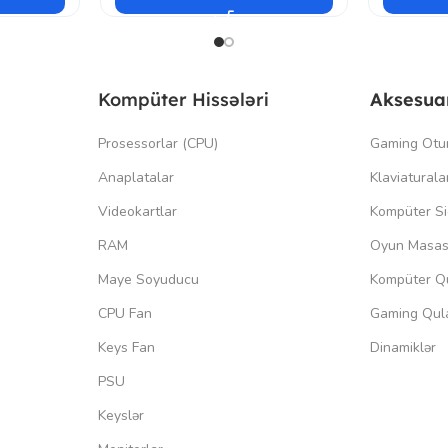
Kompüter Hissələri
Aksesua
Prosessorlar (CPU)
Gaming Otu
Anaplatalar
Klaviaturala
Videokartlar
Kompüter Si
RAM
Oyun Masas
Maye Soyuducu
Kompüter Qu
CPU Fan
Gaming Qula
Keys Fan
Dinamiklər
PSU
Keyslər