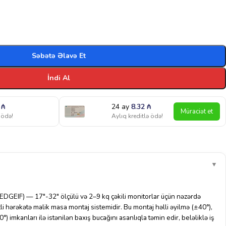
Səbətə Əlavə Et
İndi Al
2
₼
24 ay
8.32
₼
Müraciət et
 ödə!
Aylıq kreditlə ödə!
▼
EDGEIF) — 17″-32″ ölçülü və 2–9 kq çəkili monitorlar üçün nəzərdə
li hərəkətə malik masa montaj sistemidir. Bu montaj həlli əyilmə (±40°),
 imkanları ilə istənilən baxış bucağını asanlıqla təmin edir, beləliklə iş