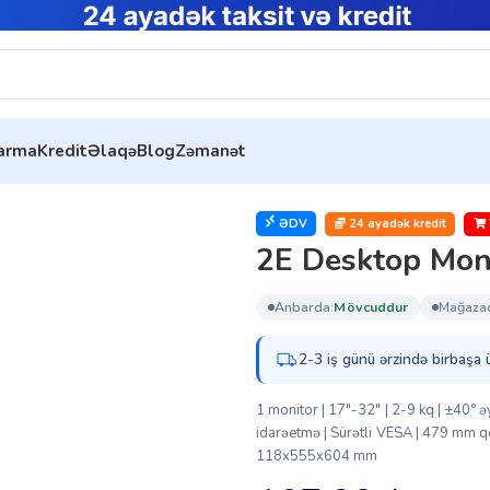
tarma
Kredit
Əlaqə
Blog
Zəmanət
tor Mount Teifri ( 2EDGEIF )
ƏDV
24 ayadək kredit
2E Desktop Moni
anbarda:
mövcuddur
mağaza
2-3 iş günü ərzində birbaşa 
1 monitor | 17″-32″ | 2-9 kq | ±40°
idarəetmə | Sürətli VESA | 479 mm q
118x555x604 mm