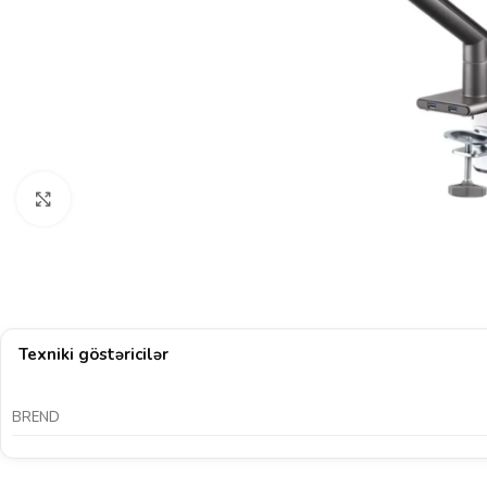
Böyütmək üçün klikləyin
Texniki göstəricilər
BREND