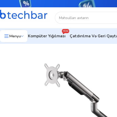
YENI
Menyu
Kompüter Yığılması
Çatdırılma Və Geri Qay
Ev
Kompüter aksesuarları
Monitor üçün dayaq
2E Desktop Moni