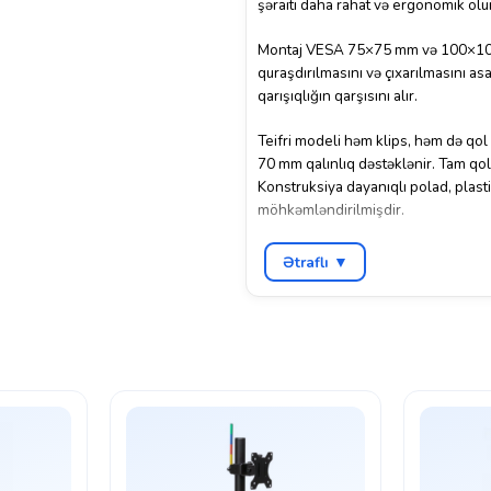
şəraiti daha rahat və ergonomik olu
Montaj VESA 75×75 mm və 100×100 mm 
quraşdırılmasını və çıxarılmasını as
qarışıqlığın qarşısını alır.
Teifri modeli həm klips, həm də qol
70 mm qalınlıq dəstəklənir. Tam qo
Konstruksiya dayanıqlı polad, plasti
möhkəmləndirilmişdir.
Rəngi müasir “kosmik boz” olan bu m
Ətraflı ▼
baxımdan ideal seçimdir. Hərəkət sərb
yaradır.