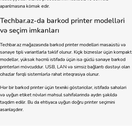
aparılmasına kömək edir.
Techbar.az-da barkod printer modelləri
və seçim imkanları
Techbar.az mağazasında barkod printer modelləri masaüstü və
sənaye tipli variantlarla təklif olunur. Kiçik bizneslər üçün kompakt
modellər, yüksək həcmli istifadə üçün isə güclü sənaye barkod
printerləri mövcuddur. USB, LAN və simsiz bağlantı dəstəyi olan
cihazlar fərqli sistemlərlə rahat inteqrasiya olunur.
Hər bir barkod printer üçün texniki göstəricilər, istifadə sahələri
və uyğun etiket növləri məhsul səhifələrində aydın şəkildə
təqdim edilir. Bu da ehtiyaca uyğun doğru printer seçimini
asanlaşdırır.