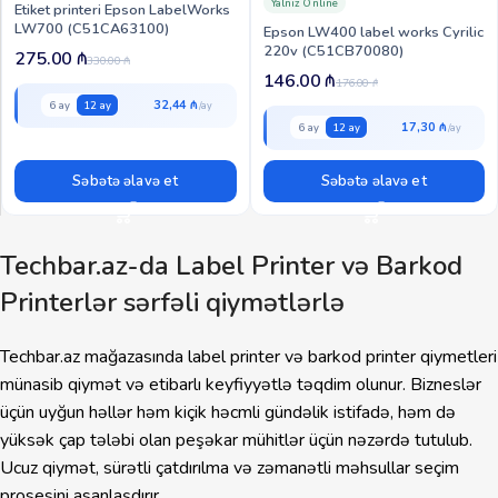
Yalnız Online
Etiket printeri Epson LabelWorks
LW700 (C51CA63100)
Epson LW400 label works Cyrilic
220v (C51CB70080)
275.00
₼
330.00
₼
146.00
₼
176.00
₼
32,44 ₼
6 ay
12 ay
17,30 ₼
6 ay
12 ay
Səbətə əlavə et
Səbətə əlavə et
Techbar.az-da Label Printer və Barkod
Printerlər sərfəli qiymətlərlə
Techbar.az mağazasında label printer və barkod printer qiymetleri
münasib qiymət və etibarlı keyfiyyətlə təqdim olunur. Bizneslər
üçün uyğun həllər həm kiçik həcmli gündəlik istifadə, həm də
yüksək çap tələbi olan peşəkar mühitlər üçün nəzərdə tutulub.
Ucuz qiymət, sürətli çatdırılma və zəmanətli məhsullar seçim
prosesini asanlaşdırır.