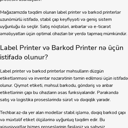
Mağazamızda təqdim olunan label printer və barkod printerlər
uzunömürlü istifadə, stabil çap keyfiyyəti və geniş sistem
uyğunluğu ilə seçilir. Satış nöqtələri, anbarlar və e-ticarət
əməliyyatları üçün optimal cihazları bir yerdə tapmaq mümkündür.
Label Printer və Barkod Printer nə üçün
istifadə olunur?
Label printer və barkod printerlər məhsulların düzgün
etiketlənməsi və inventar nəzarətinin təmin edilməsi üçün istifadə
olunur. Qiymət etiketi, məhsul barkodu, göndəriş və anbar
etiketlərinin çapı bu cihazların əsas funksiyalarıdır. Pərakəndə
satış və logistika proseslərində sürət və dəqiqlik yaradır.
Techbar.az-da yer alan modellər stabil işləmə, dəqiq barkod çapı
və müxtəlif etiket ölçülərinə uyğunluq təqdim edir. Bu
xüsusiyyətlər biznes proseslərinin fasiləsiz və səhvsiz