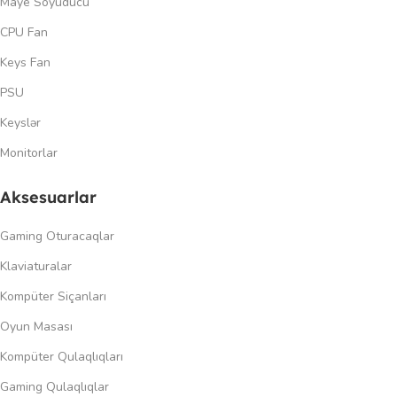
Maye Soyuducu
CPU Fan
Keys Fan
PSU
Keyslər
Monitorlar
Aksesuarlar
Gaming Oturacaqlar
Klaviaturalar
Kompüter Siçanları
Oyun Masası
Kompüter Qulaqlıqları
Gaming Qulaqlıqlar