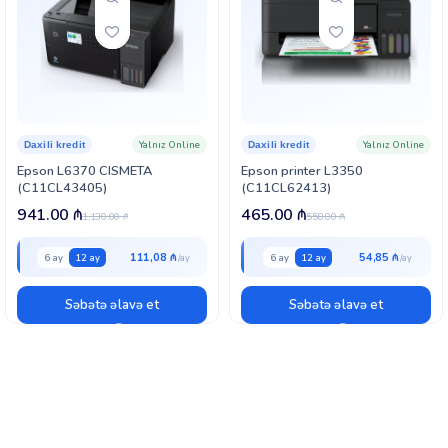
Yalnız Online
Yalnız Online
Daxili kredit
Daxili kredit
Epson L6370 CISMETA
Epson printer L3350
(C11CL43405)
(C11CL62413)
941.00
₼
465.00
₼
1,130.00
₼
558.00
₼
111,08 ₼
54,85 ₼
6 ay
12 ay
6 ay
12 ay
Səbətə əlavə et
Səbətə əlavə et