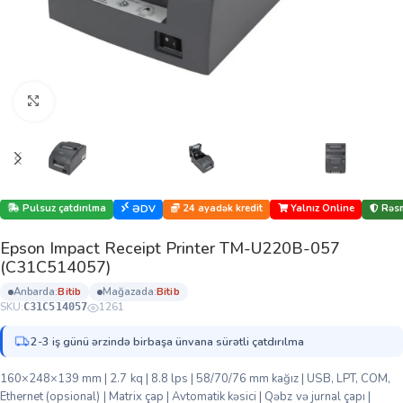
Böyütmək üçün klikləyin
Pulsuz çatdırılma
24 ayadək kredit
Yalnız Online
Rəsm
ƏDV
Epson Impact Receipt Printer TM-U220B-057
(C31C514057)
anbarda:
bi̇ti̇b
mağazada:
bi̇ti̇b
SKU:
1261
C31C514057
2-3 iş günü ərzində birbaşa ünvana sürətli çatdırılma
160×248×139 mm | 2.7 kq | 8.8 lps | 58/70/76 mm kağız | USB, LPT, COM,
Ethernet (opsional) | Matrix çap | Avtomatik kəsici | Qəbz və jurnal çapı |