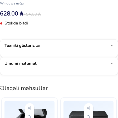
Windows uyğun
628.00
₼
754.00
₼
Stokda bitdi
Texniki göstəricilər
▼
Ümumi məlumat
▼
Əlaqəli məhsullar