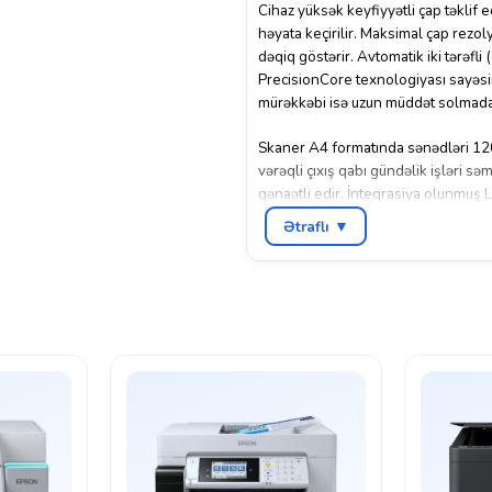
Cihaz yüksək keyfiyyətli çap təklif 
həyata keçirilir. Maksimal çap rezol
dəqiq göstərir. Avtomatik iki tərəfl
PrecisionCore texnologiyası sayəsin
mürəkkəbi isə uzun müddət solmada
Skaner A4 formatında sənədləri 120
vərəqli çıxış qabı gündəlik işləri sə
qənaətli edir. İnteqrasiya olunmuş
funksiyaları rahat seçmək imkanı ver
Ətraflı ▼
Epson L4360 həm Wi-Fi Direct, həm 
kompakt ölçüləri (37.5 × 34.7 × 18.7 