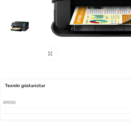
Böyütmək üçün klikləyin
Texniki göstəricilər
BREND