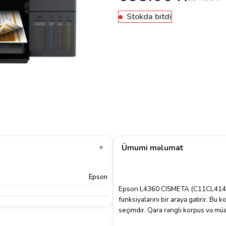
Stokda bitdi
Ümumi məlumat
▼
Epson
Epson L4360 CISMETA (C11CL41411) 
funksiyalarını bir araya gətirir. Bu 
seçimdir. Qara rəngli korpus və müa