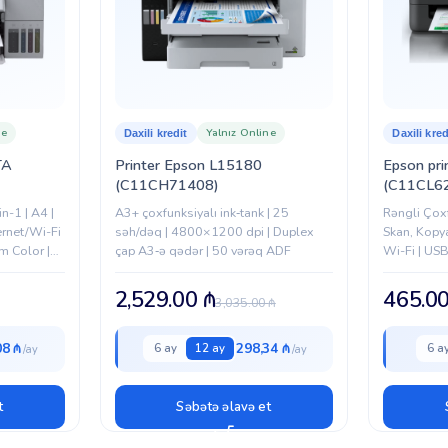
ne
Yalnız Online
Daxili kredit
Daxili kred
TA
Printer Epson L15180
Epson pri
(C11CH71408)
(C11CL6
n-1 | A4 |
A3+ çoxfunksiyalı ink‑tank | 25
Rəngli Çoxf
hernet/Wi-Fi
səh/dəq | 4800×1200 dpi | Duplex
Skan, Kopy
m Color |
çap A3‑ə qədər | 50 vərəq ADF
Wi-Fi | USB
plex | LCD
Manual Dup
2,529.00
₼
465.0
3,035.00
₼
08 ₼
298,34 ₼
6 ay
12 ay
6 a
t
Səbətə əlavə et