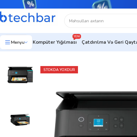
YENI
Menyu
Kompüter Yığılması
Çatdırılma Və Geri Qay
Ev
Çap avadanlıqları
Printerlər
Epson Printer
Epson L4360 C
STOKDA YOXDUR