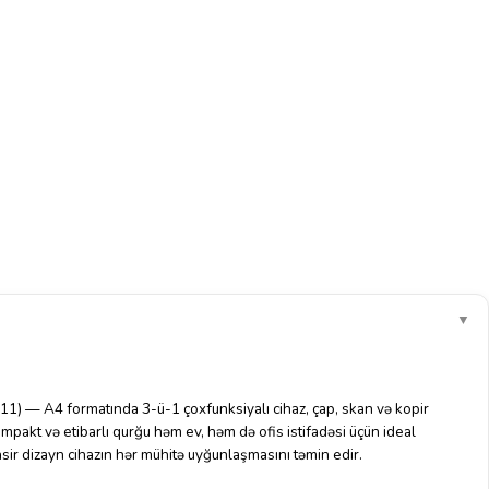
▼
— A4 formatında 3-ü-1 çoxfunksiyalı cihaz, çap, skan və kopir
kompakt və etibarlı qurğu həm ev, həm də ofis istifadəsi üçün ideal
sir dizayn cihazın hər mühitə uyğunlaşmasını təmin edir.