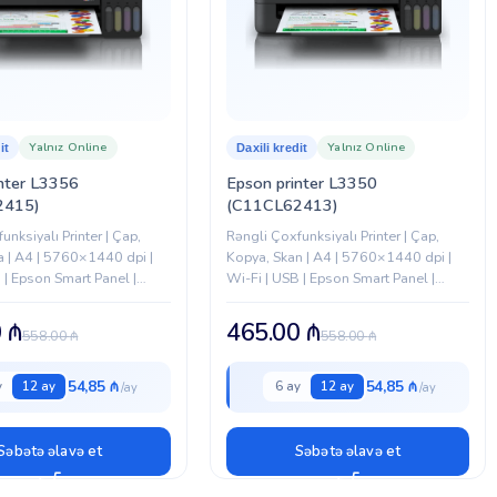
Yalnız Online
Yalnız Online
it
Daxili kredit
nter L3356
Epson printer L3350
2415)
(C11CL62413)
unksiyalı Printer | Çap,
Rəngli Çoxfunksiyalı Printer | Çap,
a | A4 | 5760×1440 dpi |
Kopya, Skan | A4 | 5760×1440 dpi |
 | Epson Smart Panel |
Wi-Fi | USB | Epson Smart Panel |
lex | 4.2 kq
Manual Duplex | 4.2 kq
0
₼
465.00
₼
558.00
₼
558.00
₼
54,85 ₼
54,85 ₼
y
12 ay
6 ay
12 ay
Səbətə əlavə et
Səbətə əlavə et