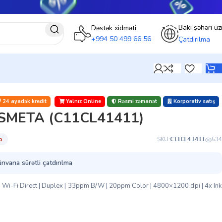
Bakı şəhəri üz
Dəstək xidməti
+994 50 499 66 56
Çatdırılma
24 ayadək kredit
Yalnız Online
Rəsmi zəmanət
Korporativ satış
ISMETA (C11CL41411)
̇b
SKU:
534
C11CL41411
ünvana sürətli çatdırılma
| Wi-Fi Direct | Duplex | 33ppm B/W | 20ppm Color | 4800×1200 dpi | 4x Ink