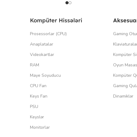
Kompüter Hissələri
Aksesua
Prosessorlar (CPU)
Gaming Otu
Anaplatalar
Klaviaturala
Videokartlar
Kompüter Si
RAM
Oyun Masas
Maye Soyuducu
Kompüter Qu
CPU Fan
Gaming Qula
Keys Fan
Dinamiklər
PSU
Keyslər
Monitorlar