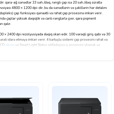
edir: qara-ağ sənədlər 33 səh./dəq, rəngli çap isə 20 səh./dəq sürətlə
yusiyası 4800 × 1200 dpi-dir, bu da sənədlərin və şəkillərin hər detalını
i (dupleks) çap funksiyası qənaətli və rahat çap prosesinə imkan verir.
də çaplar yüksək dəqiqlik və canlı rənglərlə çıxır, qara piqment
n qalır.
0 × 2400 dpi rezolyusiyada dəqiq skan edir. 100 vərəqli giriş qabı və 30
mərəli idarə etməyə imkan verir. 4 kartuşlu sistemi çap prosesini rahat və
 LCD
ekran
və Smart Light Status istifadəçiyə iş prosesini izləmək və
ir.
də USB Type-B interfeysi vasitəsilə asan əlaqə təmin edir. Cihaz
sm) və 5.2 kq ağırlığı ilə masada rahat yerləşir və minimal yer tutur.