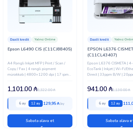
Yalnız Online
Yalnız Onli
Daxili kredit
Daxili kredit
Epson L6490 CIS (C11CJ88405)
EPSON L6376 CISME
(C11CL43407)
A4 Rəngli Inkjet MFP | Print / Scan /
Epson L6376 CISMETA | 4-i
Copy / Fax | 4 rəngli piqment
EcoTank | Inkjet | Wi-Fi/Et
mürəkkəb | 4800×1200 dpi | 17 ipm
Direct | 33ppm B/W | 20pp
(B/W) | 9.5 ipm (Color) |...
4800×1200 dpi | ADF | Du
1,101.00
₼
941.00
₼
1,322.00
₼
1,130.00
₼
129,95 ₼
111,
6 ay
12 ay
6 ay
12 ay
Səbətə əlavə et
Səbətə əlavə e