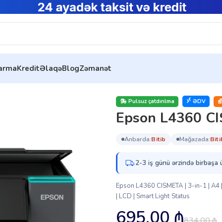
tarma
Kredit
Əlaqə
Blog
Zəmanət
ISMETA (C11CL41411)
Pulsuz çatdırılma
ƏDV
Epson L4360 C
anbarda:
bi̇ti̇b
mağazada:
bi̇ti
2-3 iş günü ərzində birbaşa 
Epson L4360 CISMETA | 3-in-1 | A4 
| LCD | Smart Light Status
695.00
₼
834.00
₼