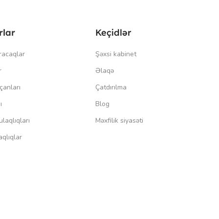
rlar
Keçidlər
racaqlar
Şəxsi kabinet
r
Əlaqə
çanları
Çatdırılma
ı
Blog
laqlıqları
Məxfilik siyasəti
qlıqlar