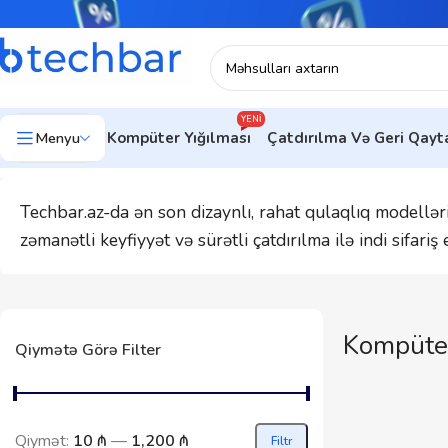
YENI
Menyu
Kompüter Yığılması
Çatdırılma Və Geri Qay
Techbar.az-da ən son dizaynlı, rahat qulaqlıq modelləri
zəmanətli keyfiyyət və sürətli çatdırılma ilə indi sifariş 
Kompüter
Qiymətə Görə Filter
Qiymət:
10 ₼
—
1,200 ₼
Filtr