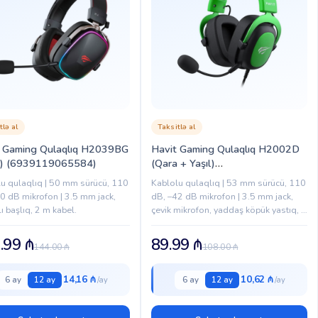
tlə al
Taksitlə al
t Gaming Qulaqlıq H2039BG
Havit Gaming Qulaqlıq H2002D
a) (6939119065584)
(Qara + Yaşıl)
(6939119079475)
u qulaqlıq | 50 mm sürücü, 110
Kablolu qulaqlıq | 53 mm sürücü, 110
0 dB mikrofon | 3.5 mm jack,
dB, –42 dB mikrofon | 3.5 mm jack,
lı başlıq, 2 m kabel.
çevik mikrofon, yaddaş köpük yastıq, 2
m kabel.
.99
₼
89.99
₼
144.00
₼
108.00
₼
14,16 ₼
10,62 ₼
6 ay
12 ay
6 ay
12 ay