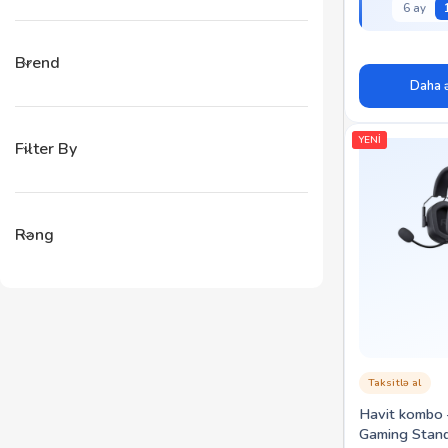
6 ay
Brend
Daha ə
YENİ
Filter By
Rəng
Taksitlə al
Havit kombo
Gaming Stan