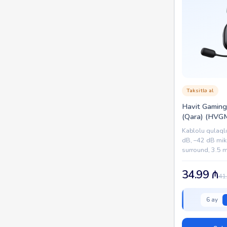
Taksitlə al
Havit Gamin
(Qara) (HV
Kablolu qulaql
dB, –42 dB mikr
surround, 3.5 mm
2 m kabel.
34.99
₼
41
6 ay