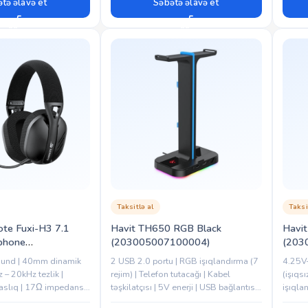
tə əlavə et
Səbətə əlavə et
Taksitlə al
Taksi
te Fuxi-H3 7.1
Havit TH650 RGB Black
Havi
phone
(203005007100004)
(203
094293)
round | 40mm dinamik
2 USB 2.0 portu | RGB işıqlandırma (7
4.25V–
 – 20kHz tezlik |
rejim) | Telefon tutacağı | Kabel
(işıq
slıq | 17Ω impedans |
təşkilatçısı | 5V enerji | USB bağlantısı |
işıqla
rofon | -42±3dB
Plastik material | Qara rəng
USB 2.