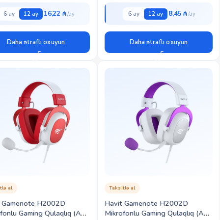
16,22 ₼
8,45 ₼
6 ay
12 ay
6 ay
12 ay
Daha ətraflı oxuyun
Daha ətraflı oxuyun
tlə al
Taksitlə al
t Gamenote H2002D
Havit Gamenote H2002D
fonlu Gaming Qulaqlıq (Ağ
Mikrofonlu Gaming Qulaqlıq (Ağ