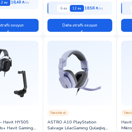
18,48 ₼
12 ay
18,58 ₼
6 ay
12 ay
traflı oxuyun
Daha ətraflı oxuyun
Taksitlə al
Taksi
 – Havit HY505
ASTRO A10 PlayStation
Havi
ds+ Havit Gaming
Salvage LilacGaming Qulaqlıq
Mikro