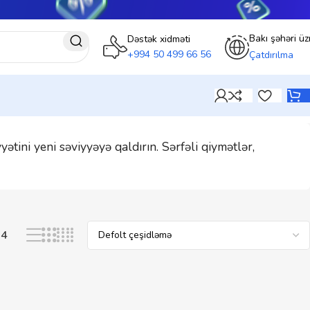
Bakı şəhəri üz
Dəstək xidməti
+994 50 499 66 56
Çatdırılma
tini yeni səviyyəyə qaldırın. Sərfəli qiymətlər,
24