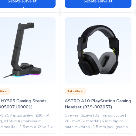
Səbətə əlavə et
Səbətə əlavə et
tlə al
Taksitlə al
t HY505 Gaming Stands
ASTRO A10 PlayStation Gaming
005007100001)
Headset (939-002057)
5.25V iş gərginliyi | ≤80 mA
Over-ear dizayn | 32 mm sürücülər |
sız), ≤150 mA (maksimum
20 Hz–20 kHz tezlik | 6 mm flip-to-
ndırma ilə) | 3.5 mm AUX və 2 x
mute mikrofon | 3.5 mm jack, çıxarılan
0 portu | Alüminium və ABS
kabel | Təxminən 246 q | PS|PC|Switch