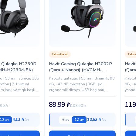
Taksitlə al
Taksi
g Qulaqlıq H2230D
Havit Gaming Qulaqlıq H2002P
Havi
GMH-H2230d-BK)
(Qara + Narıncı) (HVGMH-
(Qar
H2002P-BO)
ıq | 53 mm sürücü, 105
Kablolu qulaqlıq | 53 mm dinamik, 98
Kablol
ofon | 7.1 virtual
dB, –42 dB mikrofon | RGB işıq,
dB, –4
 jack, yastıqlı başlıq,
ergonomik dizayn, USB bağlantı,
yastıq
virtual 7.1 surround səssiz – uzun
oyun sessiyaları üçün rahat.
89.99
₼
119
.99
₼
108.00
₼
4,13 ₼
10,62 ₼
12 ay
6 ay
12 ay