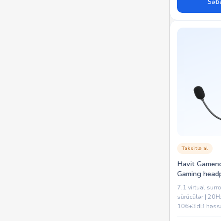
Səbə
Taksitlə al
Havit Gameno
Gaming head
(203012004
7.1 virtual sur
sürücülər | 20Hz
106±3dB həssa
Detachable mik