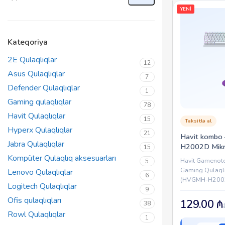
YENİ
Kateqoriya
2E Qulaqlıqlar
12
Asus Qulaqlıqlar
7
Defender Qulaqlıqlar
1
Gaming qulaqlıqlar
78
Havit Qulaqlıqlar
15
Taksitlə al
Hyperx Qulaqlıqlar
21
Havit kombo 
Jabra Qulaqlıqlar
H2002D Mikr
15
Qulaqlıq+Ha
Kompüter Qulaqlıq aksesuarları
Havit Gamenot
5
Gaming Keyb
Gaming Qulaqlı
Lenovo Qulaqlıqlar
6
161)
(HVGMH-H20
Logitech Qulaqlıqlar
sürücülər | 64
9
həssaslıq | 20–
Ofis qulaqlıqları
129.00
₼
38
6.0×2.7mm mikr
Rowl Qulaqlıqlar
1