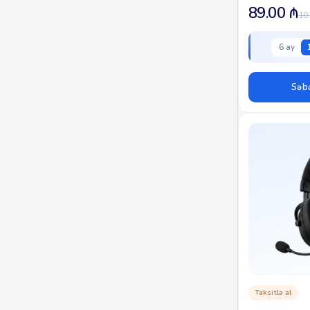
həssaslıq | 600
89.00
₼
10
6 ay
Səbə
Taksitlə al