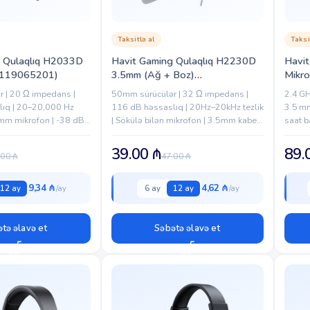
Taksitlə al
Taksi
g Qulaqlıq H2033D
Havit Gaming Qulaqlıq H2230D
Havi
9119065201)
3.5mm (Ağ + Boz)
Mikro
(6939119064785)
(693
 | 20 Ω impedans |
50mm sürücülər | 32 Ω impedans |
2.4 GH
ıq | 20–20,000 Hz
116 dB həssaslıq | 20Hz–20kHz tezlik
3.5 mm
0mm mikrofon | -38 dB
| Sökülə bilən mikrofon | 3.5mm kabel |
saat b
m kabel | 3.5mm jack |
1.8m kabel uzunluğu | 242g çəki |
186.6 
PC|PS4|PS5|Xbox|Nintendo...
Switch
39.00
₼
89.
.00
₼
47.00
₼
9,34 ₼
4,62 ₼
12 ay
6 ay
12 ay
tə əlavə et
Səbətə əlavə et