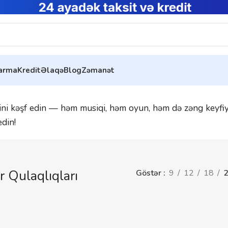
tarma
Kredit
Əlaqə
Blog
Zəmanət
ni kəşf edin — həm musiqi, həm oyun, həm də zəng keyfiyyə
edin!
 Qulaqlıqları
Göstər
9
12
18