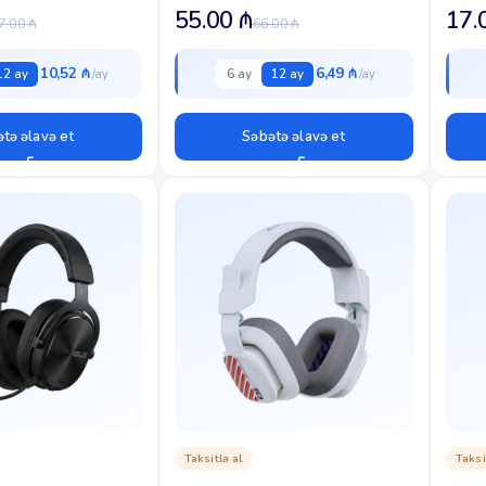
mAh batareya | 23...
plastik
55.00
₼
17.
7.00
₼
66.00
₼
10,52 ₼
6,49 ₼
12 ay
6 ay
12 ay
tə əlavə et
Səbətə əlavə et
Taksitlə al
Taksi