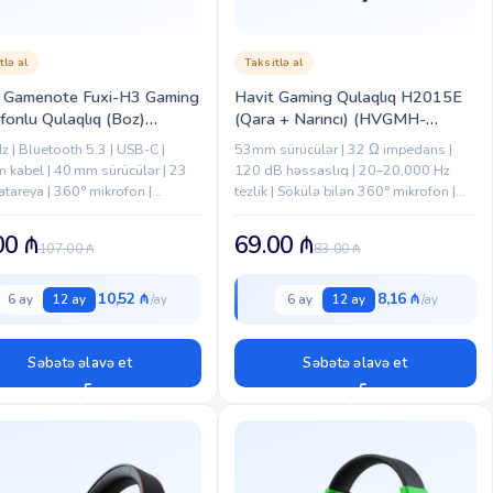
tlə al
Taksitlə al
t Gamenote Fuxi-H3 Gaming
Havit Gaming Qulaqlıq H2015E
fonlu Qulaqlıq (Boz)
(Qara + Narıncı) (HVGMH-
9119064419)
H2015E-BO)
z | Bluetooth 5.3 | USB-C |
53mm sürücülər | 32 Ω impedans |
 kabel | 40 mm sürücülər | 23
120 dB həssaslıq | 20–20,000 Hz
atareya | 360° mikrofon |
tezlik | Sökülə bilən 360° mikrofon |
g | PC|PS4|PS5|Xbox|Nintendo
3.5mm kabel | 2.1m kabel uzunluğu |
 uyğundur | Erqonomik dizayn
313.7g çəki...
00
₼
69.00
₼
107.00
₼
83.00
₼
10,52 ₼
8,16 ₼
6 ay
12 ay
6 ay
12 ay
Səbətə əlavə et
Səbətə əlavə et