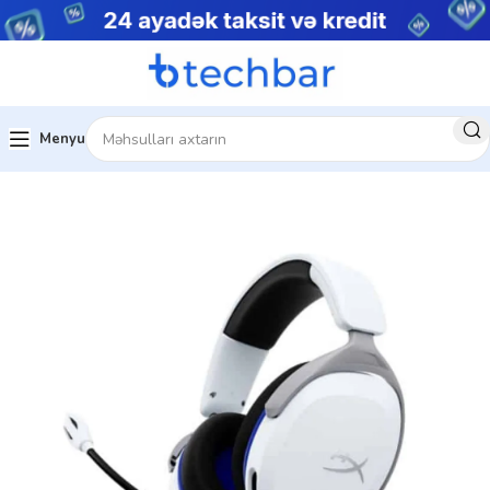
Menyu
Kompüter Qulaqlıqları
Hyperx Qulaqlıqlar