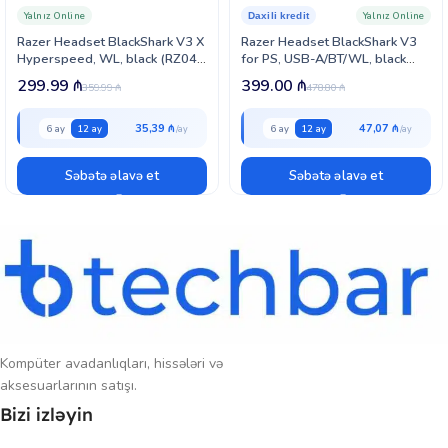
Yalnız Online
Yalnız Online
Daxili kredit
Frekans Cavabı:
10 Hz – 25 kHz
Razer Headset BlackShark V3 X
Razer Headset BlackShark V3
Hyperspeed, WL, black (RZ04-
for PS, USB-A/BT/WL, black
05420100-R3M1)
(RZ04-05410300-R3G1)
Həssaslıq:
95 dBSPL/mW at 1 kHz
299.99
₼
399.00
₼
359.99
₼
478.80
₼
Mikrofon Həssaslığı:
-40.5 dBV (1 V/Pa at 1 kHz)
35,39 ₼
47,07 ₼
6 ay
12 ay
6 ay
12 ay
Çəki:
Təxminən 272 q
ram
Səbətə əlavə et
Səbətə əlavə et
Rəng:
Ağ
Kompüter avadanlıqları, hissələri və
aksesuarlarının satışı.
Bizi izləyin