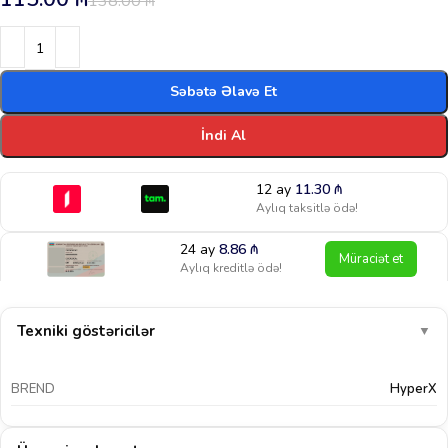
138.00
₼
Səbətə Əlavə Et
İndi Al
12 ay
11.30
₼
Aylıq taksitlə ödə!
24 ay
8.86
₼
Müraciət et
Aylıq kreditlə ödə!
Texniki göstəricilər
▼
BREND
HyperX