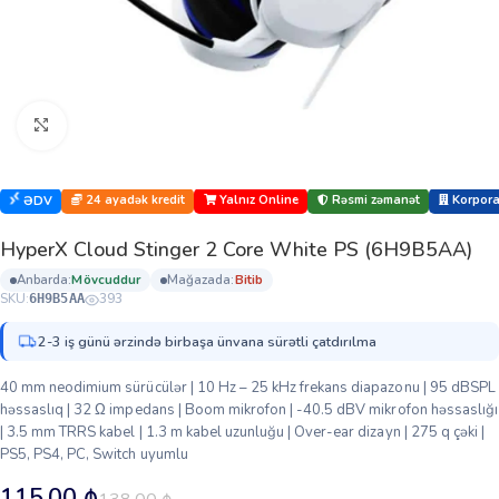
Böyütmək üçün klikləyin
24 ayadək kredit
Yalnız Online
Rəsmi zəmanət
Korporat
ƏDV
HyperX Cloud Stinger 2 Core White PS (6H9B5AA)
anbarda:
mövcuddur
mağazada:
bi̇ti̇b
SKU:
393
6H9B5AA
2-3 iş günü ərzində birbaşa ünvana sürətli çatdırılma
40 mm neodimium sürücülər | 10 Hz – 25 kHz frekans diapazonu | 95 dBSPL
həssaslıq | 32 Ω impedans | Boom mikrofon | -40.5 dBV mikrofon həssaslığı
| 3.5 mm TRRS kabel | 1.3 m kabel uzunluğu | Over-ear dizayn | 275 q çəki |
PS5, PS4, PC, Switch uyumlu
115.00
₼