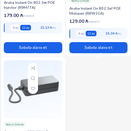
Yalnız Online
Aruba Instant On 802.3at POE
Injector (R9M77A)
Aruba Instant On 802.3af POE
Midspan (R8W31A)
179.00
₼
215.00
₼
129.00
₼
155.00
₼
21,13 ₼
6 ay
12 ay
15,24 ₼
6 ay
12 ay
Səbətə əlavə et
Səbətə əlavə et
Yalnız Online