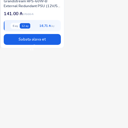
Grandstream RPS-60W-B
External Redundant PSU (12V/5A
RPS-60W-B PSU)
141.00
₼
170.00
₼
16,71 ₼
6 ay
12 ay
Səbətə əlavə et