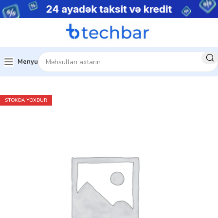
Menyu
Ev
Şəbəkə avadanlıqları
Injektor
STOKDA YOXDUR