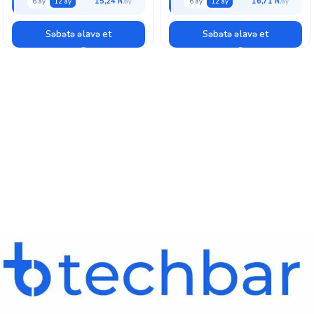
15,24 ₼
16,71 ₼
6 ay
12 ay
6 ay
12 ay
Səbətə əlavə et
Səbətə əlavə et