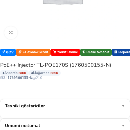
Böyütmək üçün klikləyin
24 ayadək kredit
Yalnız Online
Rəsmi zəmanət
Korporat
ƏDV
PoE++ Injector TL-POE170S (1760500155-N)
anbarda:
bi̇ti̇b
mağazada:
bi̇ti̇b
SKU:
210
1760500155-N
Texniki göstəricilər
▼
Ümumi məlumat
▼