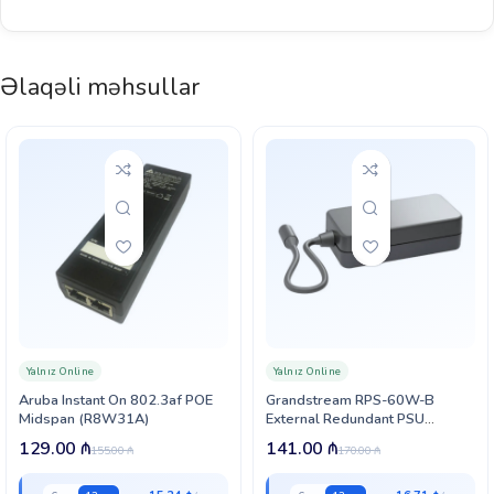
Əlaqəli məhsullar
Yalnız Online
Yalnız Online
Aruba Instant On 802.3af POE
Grandstream RPS-60W-B
Midspan (R8W31A)
External Redundant PSU
(12V/5A RPS-60W-B PSU)
129.00
₼
141.00
₼
155.00
₼
170.00
₼