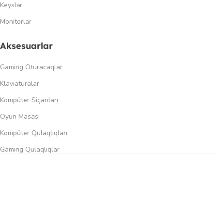
Keyslər
Monitorlar
Aksesuarlar
Gaming Oturacaqlar
Klaviaturalar
Kompüter Siçanları
Oyun Masası
Kompüter Qulaqlıqları
Gaming Qulaqlıqlar
Dinamiklər
0
üqayisə et
İstək siyahısı
Səbət
Menyu
Keçidlər
Şəxsi kabinet