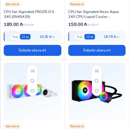
Taksitlə al
Taksitlə al
CPU fan Xigmatek FROZR-O II
CPU fan Xigmatek Neon Aqua
240 (EN40429)
240 CPU Liquid Cooler
(EN49578)
189.00
₼
159.00
₼
227.00
₼
191.00
₼
22,31 ₼
18,78 ₼
6 ay
12 ay
6 ay
12 ay
Səbətə əlavə et
Səbətə əlavə et
Taksitlə al
Taksitlə al