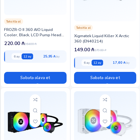
Taksitlə al
Taksitlə al
FROZR-O II 360 AIO Liquid
Cooler, Black, LCD Pump Head
Xigmatek Liquid Killer X Arctic
(EN40443)
360 (EN40214)
220.00
₼
264.00
₼
149.00
₼
179.00
₼
25,95 ₼
6 ay
12 ay
17,60 ₼
6 ay
12 ay
Səbətə əlavə et
Səbətə əlavə et