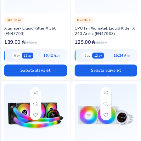
Taksitlə al
Taksitlə al
Xigmatek Liquid Killer X 360
CPU fan Xigmatek Liquid Killer X
(EN47703)
240 Arctic (EN47963)
139.00
₼
129.00
₼
167.00
₼
155.00
₼
16,42 ₼
15,24 ₼
6 ay
12 ay
6 ay
12 ay
Səbətə əlavə et
Səbətə əlavə et