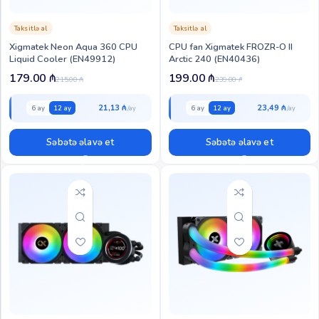
Taksitlə al
Taksitlə al
Xigmatek Neon Aqua 360 CPU
CPU fan Xigmatek FROZR-O II
Liquid Cooler (EN49912)
Arctic 240 (EN40436)
179.00
₼
199.00
₼
215.00
₼
239.00
₼
21,13 ₼
23,49 ₼
6 ay
12 ay
6 ay
12 ay
Səbətə əlavə et
Səbətə əlavə et