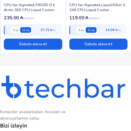
CPU fan Xigmatek FROZR-O II
CPU fan Xigmatek Liquid Killer X
Arctic 360 CPU Liquid Cooler
240 CPU Liquid Cooler
(EN40450)
(EN47697)
235.00
₼
119.00
₼
282.00
₼
143.00
₼
27,72 ₼
14,06 ₼
6 ay
12 ay
6 ay
12 ay
Səbətə əlavə et
Səbətə əlavə et
Kompüter avadanlıqları, hissələri və
aksesuarlarının satışı.
Bizi izləyin