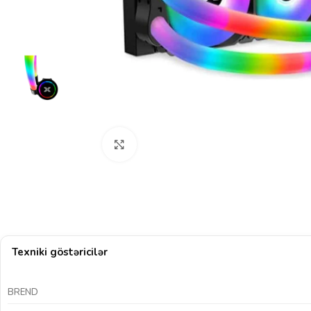
Böyütmək üçün klikləyin
Texniki göstəricilər
BREND