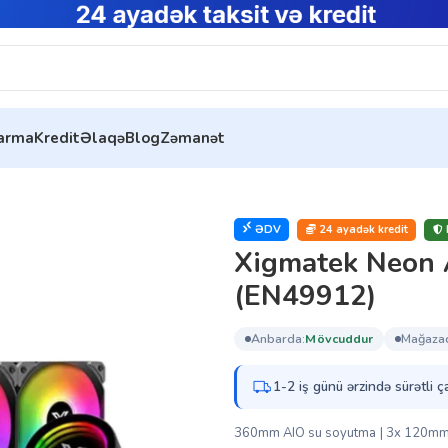
tarma
Kredit
Əlaqə
Blog
Zəmanət
yuducular
ƏDV
24 ayadək kredit
Xigmatek Neon 
(EN49912)
anbarda:
mövcuddur
mağaza
1-2 iş günü ərzində sürətli ç
360mm AIO su soyutma | 3x 120mm 