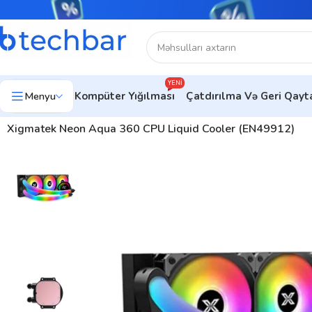
YENI
Menyu
Kompüter Yığılması
Çatdırılma Və Geri Qay
Ev
Kompüter hissələri
Maye soyuducu (AIO)
Xigmatek Maye so
Xigmatek Neon Aqua 360 CPU Liquid Cooler (EN49912)