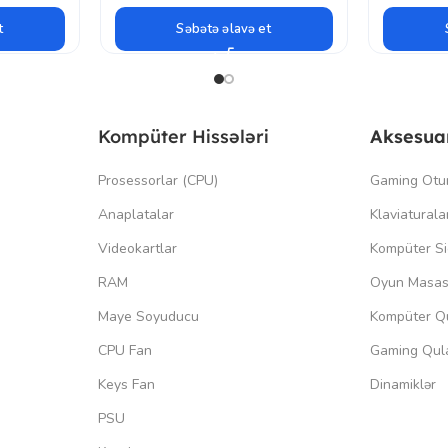
t
Səbətə əlavə et
Kompüter Hissələri
Aksesua
Prosessorlar (CPU)
Gaming Otu
Anaplatalar
Klaviaturala
Videokartlar
Kompüter Si
RAM
Oyun Masas
Maye Soyuducu
Kompüter Qu
CPU Fan
Gaming Qula
Keys Fan
Dinamiklər
PSU