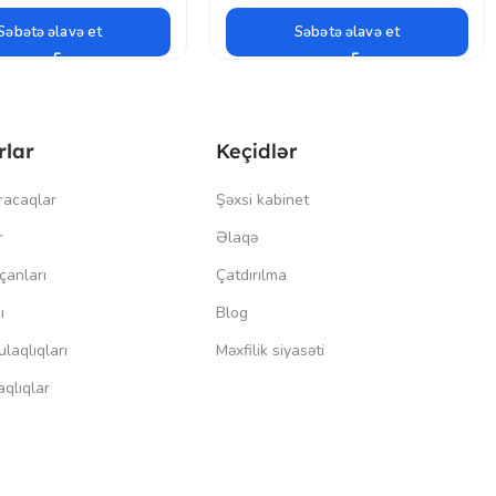
Səbətə əlavə et
Səbətə əlavə et
rlar
Keçidlər
racaqlar
Şəxsi kabinet
r
Əlaqə
çanları
Çatdırılma
ı
Blog
laqlıqları
Məxfilik siyasəti
qlıqlar