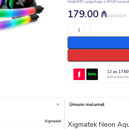
Intel|AMD uyğunluğu | ARGB nəzarə
179.00
₼
215.00
₼
12 ay
17.6
Aylıq taksitlə
Ümumi məlumat
▼
Xigmatek
Xigmatek Neon Aqu