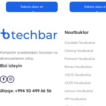
Səbətə əlavə et
Səbətə əlavə e
Noutbuklar
Gündəlik Noutbuklar
Gaming Noutbuklar
Kompüter avadanlıqları, hissələri və
aksesuarlarının satışı.
Premium Noutbuklar
Bizi izləyin
Biznes Noutbuklar
ASUS Noutbuklar
ACER Noutbuklar
Əlaqə: +994 50 499 66 56
Lenovo Noutbuklar
HP Noutbuklar