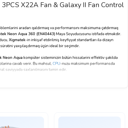
3PCS X22A Fan & Galaxy II Fan Control
oblemlərini aradan qaldırmaq və performansını maksimuma çatdırmaq
tek Neon Aqua 360 (EN40443)
Mayə Soyuducusunu istifadə etməkdir.
ducu,
Xigmatek
-in inkişaf etdirilmiş keyfiyyət standartları ilə dizayn
 sürətini yaxşılaşdırmaq üçün ideal bir seçimdir.
k Neon Aqua
kompüter sisteminizin bütün hissələrini effektiv şəkildə
əblərinə cavab verir. Bu məhsul,
CPU
-nuzu maksimum performansda
al səviyyədə saxlanılmasını təmin edir.
yuducusunun ən böyük üstünlüyü, dinamik RGB aydınlatma effektləri ilə
lə təchiz edilmişdir və kompüterinizə görsəl bir cazibə əlavə edir.
dizaynı, daha yüksək soyutma effektivliyi və daha az səs çıxartmasını və
ir.
mans, estetika və keyfiyyət baxımından ən yaxşı seçimdir. Bu mayə
 sistemlərində maksimum performansını və estetikasını təmin etməsinə