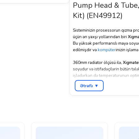
Pump Head & Tube, 
Kit) (EN49912)
Sisteminizin prosessorun qızma pr
üçün ən yaxşı yollarından biri
Xigma
Bu yüksək performanslı mayə soyu
edilmişdir və
kompüter
inizin işləmə
360mm radiator ölçüsü ilə,
Xigmate
soyudur və istifadəçilərin bütün təl
işlədərkən də temperaturunun optim
Ətraflı ▼
Xigmatek Neon Aqua 360
mayə so
gəlir. Bu, müxtəlif rəng və effektlər
Ayrıca,
Xigmatek Neon Aqua
pompa 
uzun ömürlü performansını təmin ed
Xigmatek
mayə soyuducuları, perfor
soyuducu, istifadəçilərin kompüter