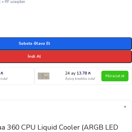
t + RF uzaqdan
Səbətə Əlavə Et
İndi Al
0
₼
24 ay
13.78
₼
Müraciət et
 ödə!
Aylıq kreditlə ödə!
▼
a 360 CPU Liquid Cooler (ARGB LED