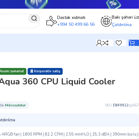
Bakı şəhəri üz
Dəstək xidməti
+994 50 499 66 56
Çatdırılma
Rəsmi zəmanət
Korporativ satış
Aqua 360 CPU Liquid Cooler
da:
mövcuddur
SKU:
667
EN49912
atdırılma
ARGB fan | 1800 RPM | 82.2 CFM | 2.55 mmH₂O | 25.3 dBA | 390mm boru |