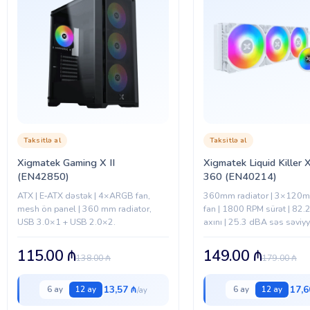
Taksitlə al
Taksitlə al
Xigmatek Gaming X II
Xigmatek Liquid Killer X
(EN42850)
360 (EN40214)
ATX | E‑ATX dəstək | 4×ARGB fan,
360mm radiator | 3×120
mesh ön panel | 360 mm radiator,
fan | 1800 RPM sürət | 82.
USB 3.0×1 + USB 2.0×2.
axını | 25.3 dBA səs səviyy
115.00
₼
149.00
₼
138.00
₼
179.00
₼
13,57 ₼
17,6
6 ay
12 ay
6 ay
12 ay