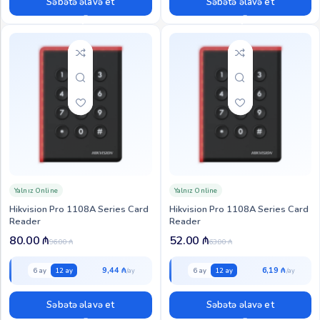
Səbətə əlavə et
Səbətə əlavə et
Yalnız Online
Yalnız Online
Hikvision Pro 1108A Series Card
Hikvision Pro 1108A Series Card
Reader
Reader
80.00
₼
52.00
₼
96.00
₼
63.00
₼
9,44 ₼
6,19 ₼
6 ay
12 ay
6 ay
12 ay
Səbətə əlavə et
Səbətə əlavə et