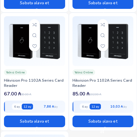
Səbətə əlavə et
Səbətə əlavə et
Yalnız Online
Yalnız Online
Hikvision Pro 1102A Series Card
Hikvision Pro 1102A Series Card
Reader
Reader
67.00
₼
85.00
₼
80.00
₼
102.00
₼
7,86 ₼
10,03 ₼
6 ay
12 ay
6 ay
12 ay
Səbətə əlavə et
Səbətə əlavə et