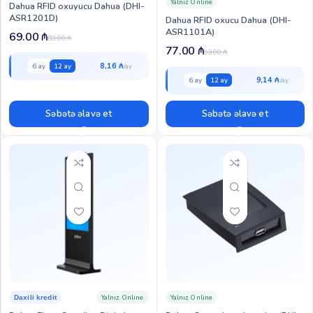
Yalnız Online
Dahua RFID oxuyucu Dahua (DHI-
ASR1201D)
Dahua RFID oxucu Dahua (DHI-
ASR1101A)
69.00
₼
83.00
₼
77.00
₼
93.00
₼
8,16 ₼
6 ay
12 ay
9,14 ₼
6 ay
12 ay
Səbətə əlavə et
Səbətə əlavə et
Yalnız Online
Yalnız Online
Daxili kredit