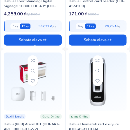
Dahua Floor Standing Digital
Dahua Control card reader (DHI-
Signage 1080P FHD 43″ (DHI-
ASM100)
LDV43-SAI200C-JX)
4,258.00
₼
171.00
₼
5,110.00
₼
206.00
₼
502,31 ₼
20,25 ₼
6 ay
12 ay
6 ay
12 ay
Səbətə əlavə et
Səbətə əlavə et
Yalnız Online
Yalnız Online
Daxili kredit
Dahua(868) Alarm KIT (DHI-ART-
Dahua Biometrik kart oxuyucu
ARC3000H-03-W2)
(DHI-ASR1102A)