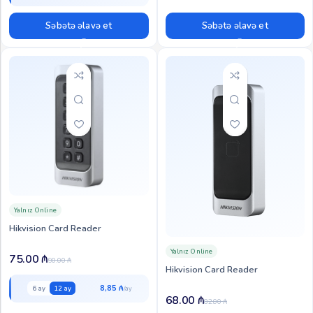
Səbətə əlavə et
Səbətə əlavə et
Yalnız Online
Hikvision Card Reader
Yalnız Online
75.00
₼
90.00
₼
Hikvision Card Reader
8,85 ₼
6 ay
12 ay
68.00
₼
82.00
₼