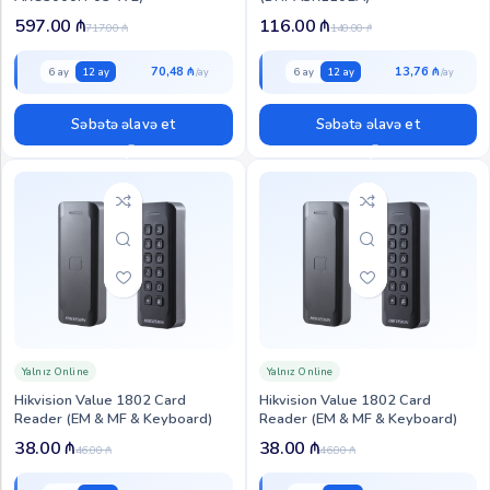
597.00
₼
116.00
₼
717.00
₼
140.00
₼
70,48 ₼
13,76 ₼
6 ay
12 ay
6 ay
12 ay
Səbətə əlavə et
Səbətə əlavə et
Yalnız Online
Yalnız Online
Hikvision Value 1802 Card
Hikvision Value 1802 Card
Reader (EM & MF & Keyboard)
Reader (EM & MF & Keyboard)
38.00
₼
38.00
₼
46.00
₼
46.00
₼