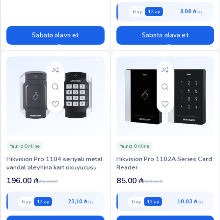
8,06 ₼
6 ay
12 ay
Səbətə əlavə et
Səbətə əlavə et
Yalnız Online
Yalnız Online
Hikvision Pro 1104 seriyalı metal
Hikvision Pro 1102A Series Card
vandal əleyhinə kart oxuyucusu
Reader
196.00
₼
85.00
₼
235.00
₼
102.00
₼
23,10 ₼
10,03 ₼
6 ay
12 ay
6 ay
12 ay