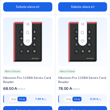
Səbətə əlavə et
Səbətə əlavə et
Yalnız Online
Yalnız Online
Hikvision Pro 1108A Series Card
Hikvision Pro 1108A Series Card
Reader
Reader
68.00
₼
78.00
₼
81.00
₼
94.00
₼
7,96 ₼
9,24 ₼
6 ay
12 ay
6 ay
12 ay