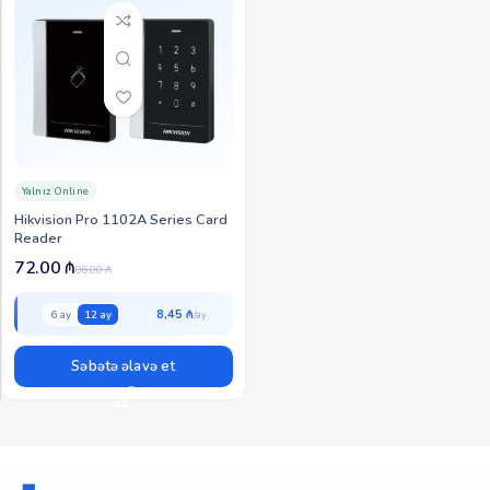
Yalnız Online
Hikvision Pro 1102A Series Card
Reader
72.00
₼
86.00
₼
8,45 ₼
6 ay
12 ay
Səbətə əlavə et