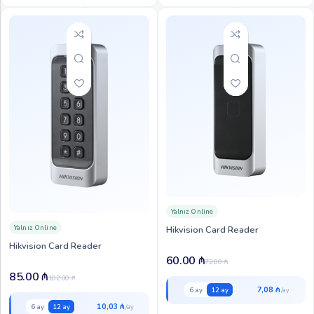
Yalnız Online
Yalnız Online
Hikvision Card Reader
Hikvision Card Reader
60.00
₼
72.00
₼
85.00
₼
102.00
₼
7,08 ₼
6 ay
12 ay
10,03 ₼
6 ay
12 ay