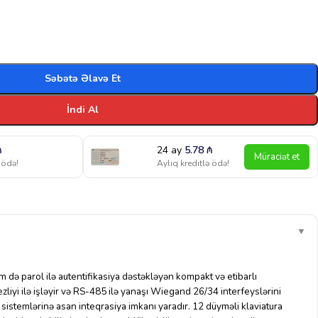
Səbətə Əlavə Et
İndi Al
₼
24 ay
5.78
₼
Müraciət et
 ödə!
Aylıq kreditlə ödə!
▼
əm də parol ilə autentifikasiya dəstəkləyən kompakt və etibarlı
tezliyi ilə işləyir və RS-485 ilə yanaşı Wiegand 26/34 interfeyslərini
 sistemlərinə asan inteqrasiya imkanı yaradır. 12 düyməli klaviatura