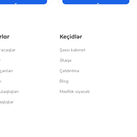
rlar
Keçidlər
racaqlar
Şəxsi kabinet
r
Əlaqə
çanları
Çatdırılma
ı
Blog
laqlıqları
Məxfilik siyasəti
qlıqlar