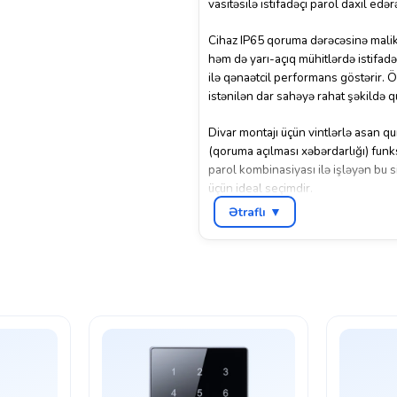
vasitəsilə istifadəçi parol daxil edər
Cihaz IP65 qoruma dərəcəsinə malikd
həm də yarı-açıq mühitlərdə istifadə
ilə qənaətcil performans göstərir.
istənilən dar sahəyə rahat şəkildə qu
Divar montajı üçün vintlərlə asan q
(qoruma açılması xəbərdarlığı) funksi
parol kombinasiyası ilə işləyən bu s
üçün ideal seçimdir.
Ətraflı ▼