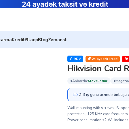
ytarma
Kredit
Əlaqə
Blog
Zəmanət
on Card Reader
ƏDV
24 ayadək kredit
Hikvision Card 
anbarda:
mövcuddur
mağaza
2-3 iş günü ərzində birbaşa 
Wall mounting with screws | Suppor
protection | 125 KHz card frequen
Power consumption ≤2 W | Includes