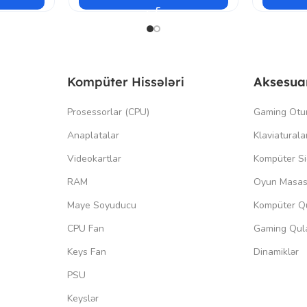
Kompüter Hissələri
Aksesua
Prosessorlar (CPU)
Gaming Otu
Anaplatalar
Klaviaturala
Videokartlar
Kompüter Si
RAM
Oyun Masas
Maye Soyuducu
Kompüter Qu
CPU Fan
Gaming Qula
Keys Fan
Dinamiklər
PSU
Keyslər