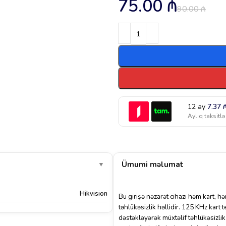
75.00
₼
90.00
₼
12 ay
7.37
Aylıq taksitlə
Ümumi məlumat
▼
Hikvision
Bu girişə nəzarət cihazı həm kart, h
təhlükəsizlik həllidir. 125 KHz kart 
dəstəkləyərək müxtəlif təhlükəsizlik