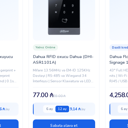
Yalnız Online
Daxili kred
oxuyucu
Dahua RFID oxucu Dahua (DHI-
Dahua Flo
ASR1101A)
Signage 
LDV43-S
gerprint +
Mifare 13.56MHz və EM-ID 125KHz
43" Full HD
erprint
Dəstəyi | RS-485 və Wiegand 34
nits | Wi-F
nd | 0.1s
İnterfeysi | Sensor Klaviatura və LED
RJ45 / USB 
rm | Secure
İndikatorlar | Watchdog Qoruması |
angle |...
Səthi Montaj | Ofis və ACS Sistemləri...
77.00
₼
4,258
93.00
₼
6 ₼
9,14 ₼
6 ay
12 ay
6 ay
t
Səbətə əlavə et