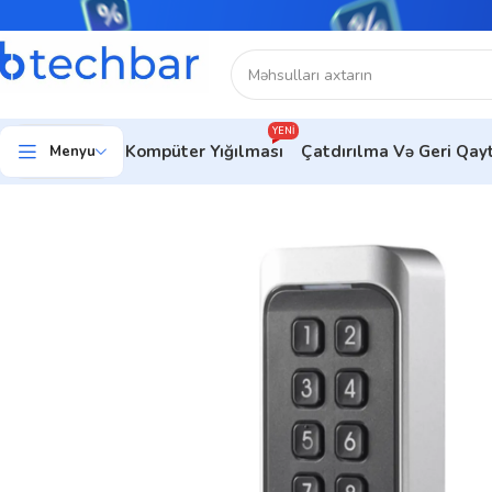
YENI
Kompüter Yığılması
Çatdırılma Və Geri Qa
Menyu
Ev
Təhlükəsizlik sistemləri
Keçidə nəzarət
Oxuyucular
Hikvisi