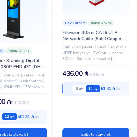
Yalnız Online
Daxili kredit
Hikvision 305 m CAT6 UTP
Network Cable (Solid Copper,
0.55 mm, Orange)
Cat6 kabel | 4 cüt, 23 AWG solid mis |
Yalnız Online
it
HDPE izolyasiya | PVC örtük, narıncı |
305 m | Rip-cord, separator |
or Standing Digital
ISO/IEC11801 & ANSI/TIA-568-C.2
1080P FHD 43″ (DHI-
uyğun | 100 Ω ±15-25
436.00
₼
AI200C-JX)
523.00
₼
 | Portrait 9:16 ekran | 450
i & Media Publish System |
/ HDMI / SD | 178° viewing
51,41 ₼
6 ay
12 ay
.00
₼
5,110.00
₼
502,31 ₼
12 ay
Səbətə əlavə et
Səbətə əlavə et