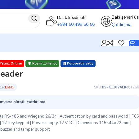
Bakı şəhəri üz
Dəstək xidməti
+994 50 499 66 56
Çatdırılma
Yalnız Online
Rəsmi zəmanət
Korporativ satış
Reader
da:
bi̇ti̇b
SKU:
1260
DS-K1107AEK
ünvana sürətli çatdırılma
ts RS-485 and Wiegand 26/34 | Authentication by card and password | IP65
cy | 12-key keypad | Power supply 12 VDC | Dimensions 115×44×22 mm |
 buzzer and tamper support