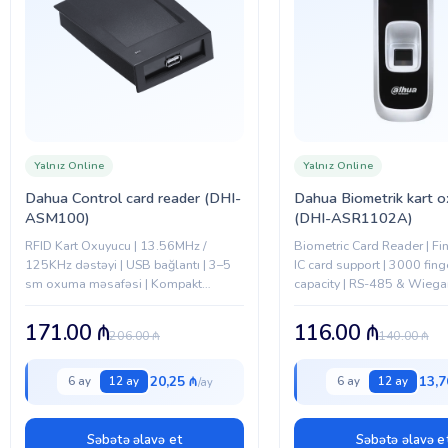
Yalnız Online
Yalnız Online
Dahua Control card reader (DHI-
Dahua Biometrik kart 
ASM100)
(DHI-ASR1102A)
RFID Kart Oxuyucu | 13.56MHz /
Biometric Card Reader | Fin
125KHz dəstəyi | USB bağlantı | 3–5
IC card support | 3000 fing
sm oxuma məsafəsi | Kompakt
capacity | RS-485 & Wiega
masaüstü dizayn | Access control
response time | Tamper ala
sistemləri üçün ideal | Aşağı enerji...
access control device
171.00
₼
116.00
₼
206.00
₼
140.00
₼
20,25 ₼
13,7
6 ay
12 ay
6 ay
12 ay
Səbətə əlavə et
Səbətə əlavə e