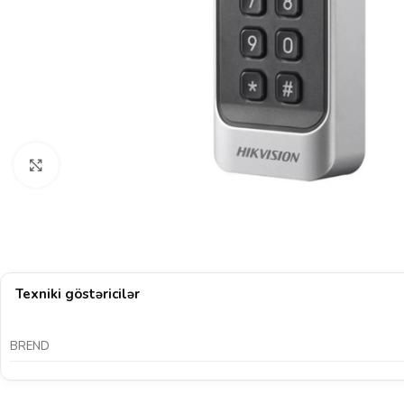
Böyütmək üçün klikləyin
Texniki göstəricilər
BREND