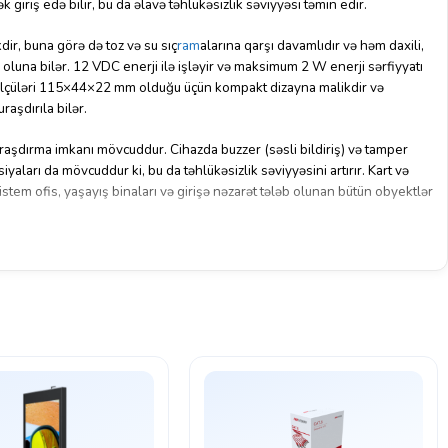
ək giriş edə bilir, bu da əlavə təhlükəsizlik səviyyəsi təmin edir.
ir, buna görə də toz və su sıç
ram
alarına qarşı davamlıdır və həm daxili,
 oluna bilər. 12 VDC enerji ilə işləyir və maksimum 2 W enerji sərfiyyatı
 Ölçüləri 115×44×22 mm olduğu üçün kompakt dizayna malikdir və
raşdırıla bilər.
uraşdırma imkanı mövcuddur. Cihazda buzzer (səsli bildiriş) və tamper
yaları da mövcuddur ki, bu da təhlükəsizlik səviyyəsini artırır. Kart və
istem ofis, yaşayış binaları və girişə nəzarət tələb olunan bütün obyektlər