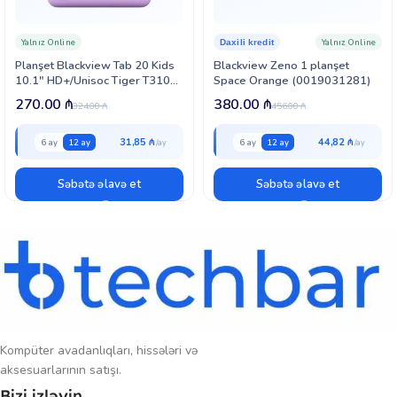
zamanı keyfiyyətli görüntü təmin edir.
Bluetooth 5.4
sürətli və stabil
simsiz bağlantı təqdim edərək müxtəlif aksessuarlara asan qoşulmağa
Yalnız Online
Yalnız Online
Daxili kredit
imkan verir.
Planşet Blackview Tab 20 Kids
Blackview Zeno 1 planşet
10.1″ HD+/Unisoc Tiger T310
Space Orange (0019031281)
Təxminən
10 saat
batareya ömrü uzunmüddətli istifadə imkanı yaradır.
(0019031229)
270.00
₼
380.00
₼
Cəmi
500 qram
çəkisi və zərif boz rəngli korpusu sayəsində planşeti
324.00
₼
456.00
₼
həm evdə, həm də səfərlərdə rahatlıqla istifadə etmək mümkündür.
31,85 ₼
44,82 ₼
6 ay
12 ay
6 ay
12 ay
Səbətə əlavə et
Səbətə əlavə et
Kompüter avadanlıqları, hissələri və
aksesuarlarının satışı.
Bizi izləyin