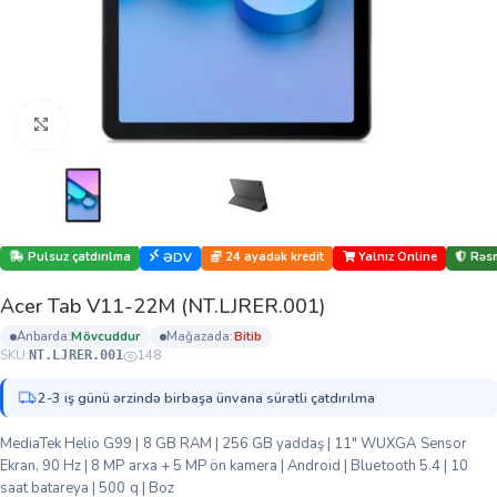
Böyütmək üçün klikləyin
Pulsuz çatdırılma
24 ayadək kredit
Yalnız Online
Rəsm
ƏDV
Acer Tab V11-22M (NT.LJRER.001)
anbarda:
mövcuddur
mağazada:
bi̇ti̇b
SKU:
148
NT.LJRER.001
2-3 iş günü ərzində birbaşa ünvana sürətli çatdırılma
MediaTek Helio G99 | 8 GB RAM | 256 GB yaddaş | 11″ WUXGA Sensor
Ekran, 90 Hz | 8 MP arxa + 5 MP ön kamera | Android | Bluetooth 5.4 | 10
saat batareya | 500 q | Boz