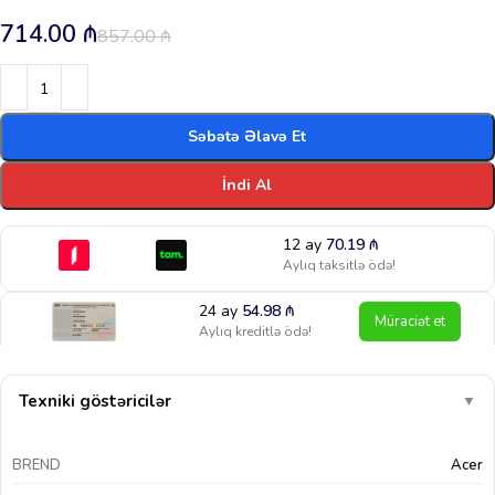
714.00
₼
857.00
₼
Səbətə Əlavə Et
İndi Al
12 ay
70.19
₼
Aylıq taksitlə ödə!
24 ay
54.98
₼
Müraciət et
Aylıq kreditlə ödə!
Texniki göstəricilər
▼
BREND
Acer