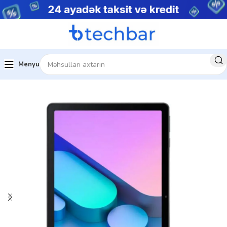
Menyu
Ev
Tablet və Planşetlər