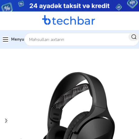
Menyu
Kompüter Qulaqlıqları
Hyperx Qulaqlıqlar