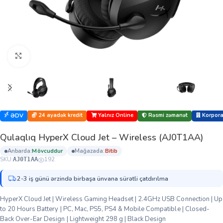
Böyütmək üçün klikləyin
24 ayadək kredit
Yalnız Online
Rəsmi zəmanət
Korporat
ƏDV
Qulaqlıq HyperX Cloud Jet – Wireless (AJ0T1AA)
anbarda:
mövcuddur
mağazada:
bi̇ti̇b
SKU:
192
AJ0T1AA
2-3 iş günü ərzində birbaşa ünvana sürətli çatdırılma
HyperX Cloud Jet | Wireless Gaming Headset | 2.4GHz USB Connection | Up
to 20 Hours Battery | PC, Mac, PS5, PS4 & Mobile Compatible | Closed-
Back Over-Ear Design | Lightweight 298 g | Black Design