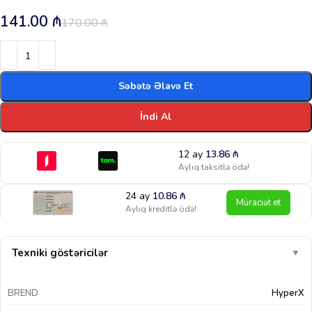
141.00
₼
170.00
₼
Səbətə Əlavə Et
İndi Al
12 ay
13.86
₼
Aylıq taksitlə ödə!
24 ay
10.86
₼
Müraciət et
Aylıq kreditlə ödə!
Texniki göstəricilər
▼
BREND
HyperX