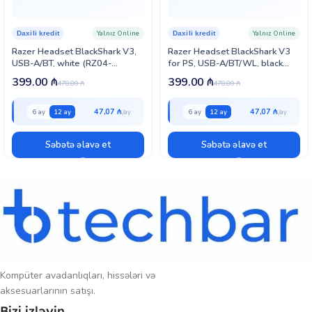
istifadəçilər üçün ideal seçimdir.
Yalnız Online
Yalnız Online
Daxili kredit
Daxili kredit
Razer Headset BlackShark V3,
Razer Headset BlackShark V3
USB-A/BT, white (RZ04-
for PS, USB-A/BT/WL, black
05410400-R3M1)
(RZ04-05410300-R3G1)
399.00
₼
399.00
₼
478.80
₼
478.80
₼
47,07 ₼
47,07 ₼
6 ay
12 ay
6 ay
12 ay
Səbətə əlavə et
Səbətə əlavə et
Kompüter avadanlıqları, hissələri və
aksesuarlarının satışı.
Bizi izləyin