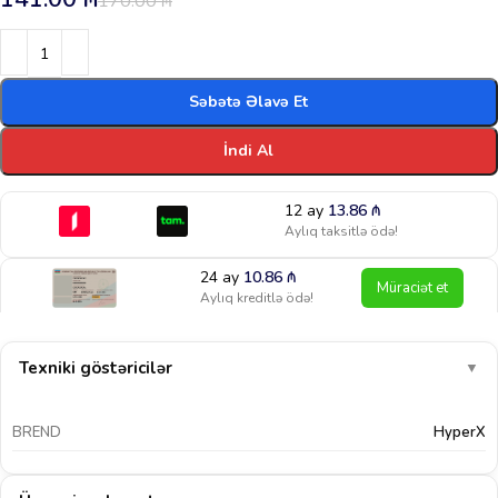
170.00
₼
Səbətə Əlavə Et
İndi Al
12 ay
13.86
₼
Aylıq taksitlə ödə!
24 ay
10.86
₼
Müraciət et
Aylıq kreditlə ödə!
Texniki göstəricilər
▼
BREND
HyperX