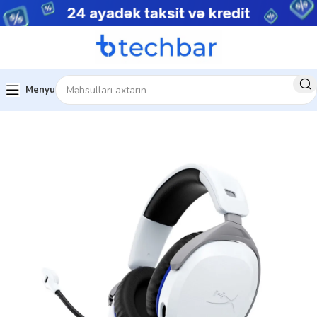
Menyu
Kompüter Qulaqlıqları
Hyperx Qulaqlıqlar