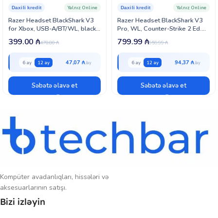
keyfiyyət təmin edir.
Yalnız Online
Yalnız Online
Daxili kredit
Daxili kredit
Razer Headset BlackShark V3
Razer Headset BlackShark V3
Bu məhsul, oyunçuların bir addım öndə olmasına kömək edir və
for Xbox, USB-A/BT/WL, black
Pro, WL, Counter-Strike 2 Ed.
75X29AA SKU ilə tanıdır. HyperX Cloud Stinger 2 GAM HS PS, oyun
(RZ04-05410200-R3M1)
(RZ04-05400800-R3M1)
399.00
₼
799.99
₼
dünyasında yüksək performans və səs keyfiyyəti üçün ideal bir
478.80
₼
959.99
₼
seçimdir.
47,07 ₼
94,37 ₼
6 ay
12 ay
6 ay
12 ay
Səbətə əlavə et
Səbətə əlavə et
Kompüter avadanlıqları, hissələri və
aksesuarlarının satışı.
Bizi izləyin