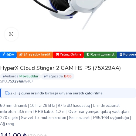
Böyütmək üçün klikləyin
24 ayadək kredit
Yalnız Online
Rəsmi zəmanət
Korporat
ƏDV
HyperX Cloud Stinger 2 GAM HS PS (75X29AA)
anbarda:
mövcuddur
mağazada:
bi̇ti̇b
SKU:
407
75X29AA
2-3 iş günü ərzində birbaşa ünvana sürətli çatdırılma
50 mm dinamik | 10 Hz–28 kHz | 97.5 dB həssaslıq | Uni-directional
mikrofon | 3.5 mm TRRS kabel, 1.2 m | Over-ear yumşaq qulaq yastıqları |
270 q çəki | Swivel-to-mute mikrofon | Səs nəzarəti | PS5/PS4 uyğunluğu |
Ağ rəng
141.00
₼