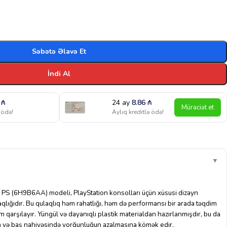
Səbətə Əlavə Et
İndi Al
0
₼
24 ay
8.86
₼
Müraciət et
 ödə!
Aylıq kreditlə ödə!
▼
 PS (6H9B6AA) modeli, PlayStation konsolları üçün xüsusi dizayn
aqlığıdır. Bu qulaqlıq həm rahatlığı, həm də performansı bir arada təqdim
m qarşılayır. Yüngül və dayanıqlı plastik materialdan hazırlanmışdır, bu da
n və baş nahiyəsində yorğunluğun azalmasına kömək edir.