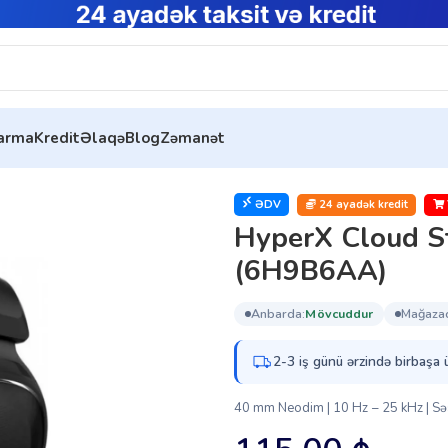
tarma
Kredit
Əlaqə
Blog
Zəmanət
ıqlar
HyperX Cloud Stinger 2 Core Black PS (6H9B6AA)
ƏDV
24 ayadək kredit
HyperX Cloud St
(6H9B6AA)
anbarda:
mövcuddur
mağaza
2-3 iş günü ərzində birbaşa 
40 mm Neodim | 10 Hz – 25 kHz | Səs-