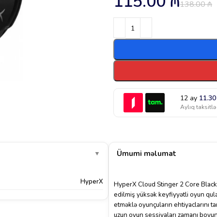
115.00
₼
138.00
₼
12 ay
11.3
Aylıq taksitlə
Ümumi məlumat
▼
HyperX
HyperX Cloud Stinger 2 Core Black
edilmiş yüksək keyfiyyətli oyun qul
etməklə oyunçuların ehtiyaclarını ta
uzun oyun sessiyaları zamanı boyu