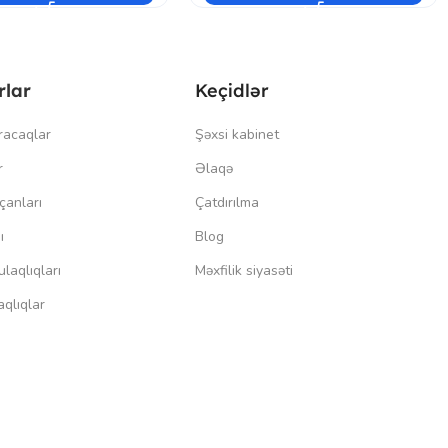
rlar
Keçidlər
racaqlar
Şəxsi kabinet
r
Əlaqə
çanları
Çatdırılma
ı
Blog
laqlıqları
Məxfilik siyasəti
qlıqlar