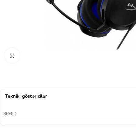
Böyütmək üçün klikləyin
Texniki göstəricilər
BREND