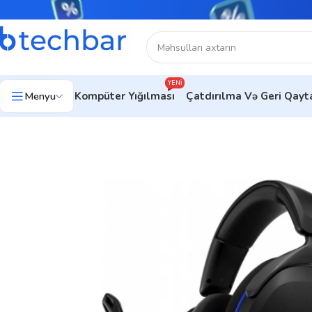
YENI
Menyu
Kompüter Yığılması
Çatdırılma Və Geri Qay
Ev
Kompüter aksesuarları
Kompüter Qulaqlıqları
Hyperx Qulaql