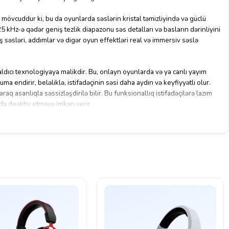
vcuddur ki, bu da oyunlarda səslərin kristal təmizliyində və güclü
5 kHz-ə qədər geniş tezlik diapazonu səs detalları və basların dərinliyini
ış səsləri, addımlar və digər oyun effektləri real və immersiv səslə
ldıcı texnologiyaya malikdir. Bu, onlayn oyunlarda və ya canlı yayım
 endirir, beləliklə, istifadəçinin səsi daha aydın və keyfiyyətli olur.
raq asanlıqla səssizləşdirilə bilir. Bu funksionallıq istifadəçilərə lazım
a deaktiv etməyə imkan verir.
nır və PS4, PS5 kimi PlayStation konsolları ilə tam uyğun gəlir.
r, əlavə proq
ram
təminatı tələb etmir. Üzərində səs səviyyəsini idarə
, bu da istifadəçi təcrübəsini daha rahat edir.
k dizaynı sayəsində uzun müddət istifadə zamanı rahatlıq təmin edir.
stünlükdür, oyunçular saatlarla qulaqlığı narahat olmadan istifadə edə
həm dizayn, həm də funksionallıq baxımından istifadəçilərin