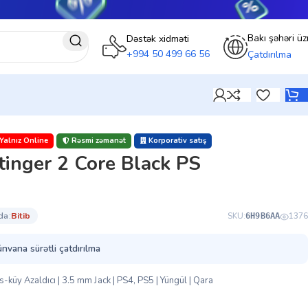
Bakı şəhəri üz
Dəstək xidməti
+994 50 499 66 56
Çatdırılma
Yalnız Online
Rəsmi zəmanət
Korporativ satış
inger 2 Core Black PS
da:
bi̇ti̇b
SKU:
1376
6H9B6AA
ünvana sürətli çatdırılma
küy Azaldıcı | 3.5 mm Jack | PS4, PS5 | Yüngül | Qara