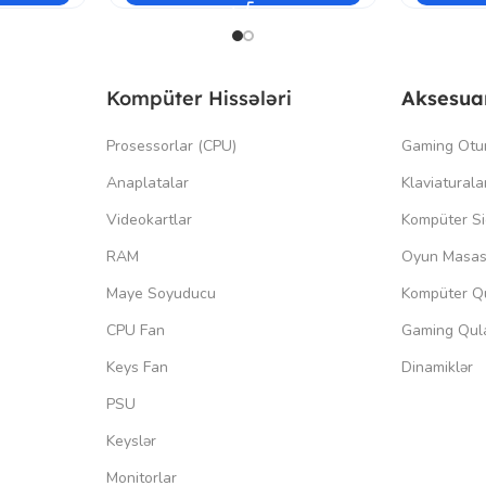
Kompüter Hissələri
Aksesua
Prosessorlar (CPU)
Gaming Otu
Anaplatalar
Klaviaturala
Videokartlar
Kompüter Si
RAM
Oyun Masas
Maye Soyuducu
Kompüter Qu
CPU Fan
Gaming Qula
Keys Fan
Dinamiklər
PSU
Keyslər
Monitorlar