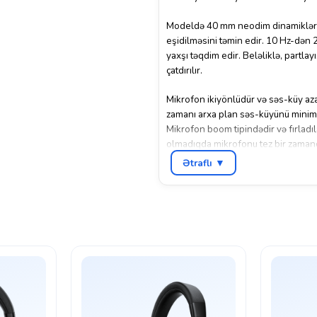
Modeldə 40 mm neodim dinamiklər mö
eşidilməsini təmin edir. 10 Hz-dən 2
yaxşı təqdim edir. Beləliklə, partlay
çatdırılır.
Mikrofon ikiyönlüdür və səs-küy aza
zamanı arxa plan səs-küyünü minimuma
Mikrofon boom tipindədir və fırladıla
olmadıqda mikrofonu tez bir zamand
Ətraflı ▼
Qulaqlıq 3.5 mm audio jack ilə bağla
Quraşdırma və istifadəsi çox sadədi
etmək üçün rahat düymələr yerləşir ki
Yumşaq qulaq yastıqları və ergonomi
Qulaqlığın yüngül olması da əlavə ü
bilərlər. Rəngi qara olan bu model 
üstünlüklərindən biridir.