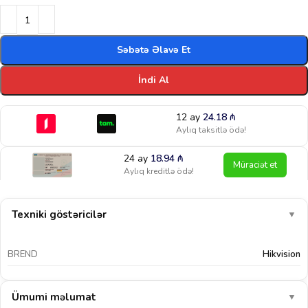
Səbətə Əlavə Et
İndi Al
12 ay
24.18
₼
Aylıq taksitlə ödə!
24 ay
18.94
₼
Müraciət et
Aylıq kreditlə ödə!
Texniki göstəricilər
▼
BREND
Hikvision
Ümumi məlumat
▼