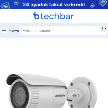
Menyu
sistemləri
Şəbəkə Məhsulları
IP kameralar