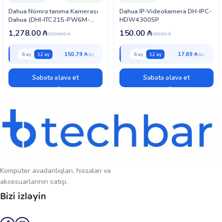
Dahua Nömrə tanıma Kamerası
Dahua IP-Videokamera DH-IPC-
Dahua (DHI-ITC215-PW6M-
HDW4300SP
IRLZF-O)
1,278.00
₼
150.00
₼
1,534.00
₼
180.00
₼
150,79 ₼
17,69 ₼
6 ay
12 ay
6 ay
12 ay
Səbətə əlavə et
Səbətə əlavə et
Kompüter avadanlıqları, hissələri və
aksesuarlarının satışı.
Bizi izləyin