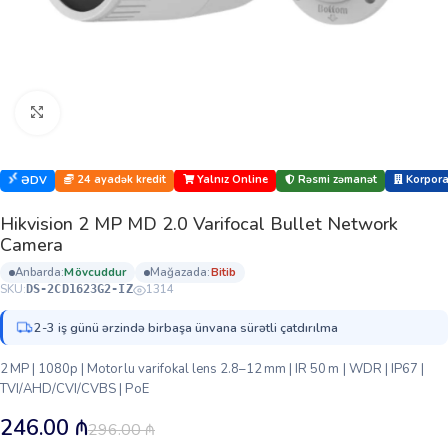
Böyütmək üçün klikləyin
24 ayadək kredit
Yalnız Online
Rəsmi zəmanət
Korporat
ƏDV
Hikvision 2 MP MD 2.0 Varifocal Bullet Network
Camera
anbarda:
mövcuddur
mağazada:
bi̇ti̇b
SKU:
1314
DS-2CD1623G2-IZ
2-3 iş günü ərzində birbaşa ünvana sürətli çatdırılma
2 MP | 1080p | Motorlu varifokal lens 2.8–12 mm | IR 50 m | WDR | IP67 |
TVI/AHD/CVI/CVBS | PoE
246.00
₼
296.00
₼