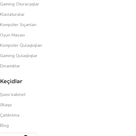
Gaming Oturacaqlar
Klaviaturalar
Kompüter Siçanları
Oyun Masası
Kompüter Qulaqlıqları
Gaming Qulaqlıqlar
Dinamiklər
Keçidlər
Şəxsi kabinet
Əlaqə
Çatdırılma
Blog
296.00
₼
Məxfilik siyasəti