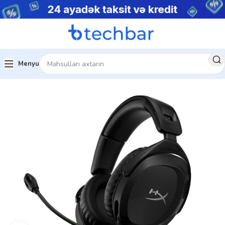
Menyu
Kompüter Qulaqlıqları
Hyperx Qulaqlıqlar