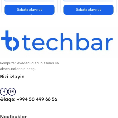
Nəticə etibarilə,
HyperX Cloud Stinger 2 Wireless
həm rahatlığı, həm
səs keyfiyyəti, həm də simsiz azadlığı ilə ciddi oyunçuların gündəlik
Səbətə əlavə et
Səbətə əlavə et
istifadə üçün güvənə biləcəyi funksional və müasir bir qulaqlıqdır.
Kompüter avadanlıqları, hissələri və
aksesuarlarının satışı.
Bizi izləyin
Əlaqə: +994 50 499 66 56
Noutbuklar