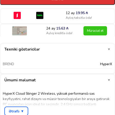
12 ay
19.95
₼
Aylıq taksitlə ödə!
24 ay
15.63
₼
Müraciət et
Aylıq kreditlə ödə!
Texniki göstəricilər
▼
BREND
HyperX
Ümumi məlumat
▼
HyperX Cloud Stinger 2 Wireless, yüksək performanslı səs
keyfiyyətini, rahat dizaynı və müasir texnologiyaları bir araya gətirərək
PC oyunçuları üçün ideal bir seçimdir. 2.4 GHz simsiz bağlantı
sayəsində oyun zamanı tam hərəkət azadlığı və stabil, gecikməsiz səs
Ətraflı ▼