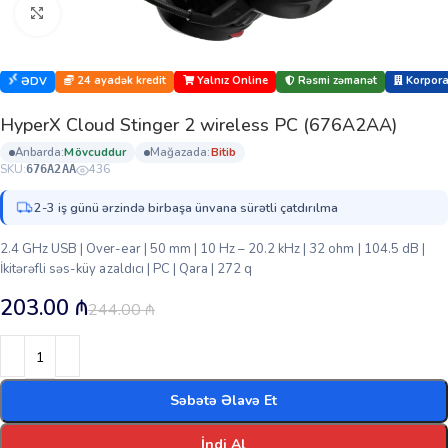
Böyütmək üçün klikləyin
24 ayadək kredit
Yalnız Online
Rəsmi zəmanət
Korporat
ƏDV
HyperX Cloud Stinger 2 wireless PC (676A2AA)
anbarda:
mövcuddur
mağazada:
bi̇ti̇b
SKU:
436
676A2AA
2-3 iş günü ərzində birbaşa ünvana sürətli çatdırılma
2.4 GHz USB | Over-ear | 50 mm | 10 Hz – 20.2 kHz | 32 ohm | 104.5 dB |
İkitərəfli səs-küy azaldıcı | PC | Qara | 272 q
203.00
₼
244.00
₼
Səbətə Əlavə Et
İndi Al