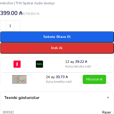
mikrofon | THX Spatial Audio dəstəyi
399.00
₼
478.80
₼
Səbətə Əlavə Et
İndi Al
12 ay
39.22
₼
Aylıq taksitlə ödə!
24 ay
30.73
₼
Müraciət et
Aylıq kreditlə ödə!
Texniki göstəricilər
▼
BREND
Razer