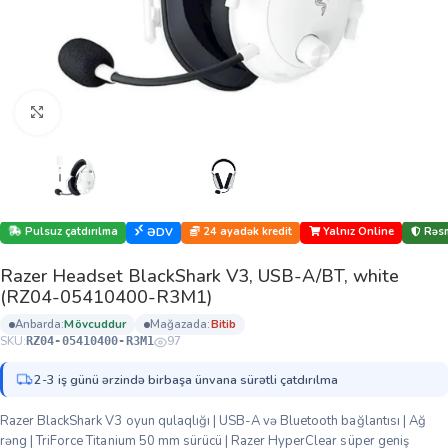
Böyütmək üçün klikləyin
Pulsuz çatdırılma
24 ayadək kredit
Yalnız Online
Rəsm
ƏDV
Razer Headset BlackShark V3, USB-A/BT, white
(RZ04-05410400-R3M1)
anbarda:
mövcuddur
mağazada:
bi̇ti̇b
SKU:
97
RZ04-05410400-R3M1
2-3 iş günü ərzində birbaşa ünvana sürətli çatdırılma
Razer BlackShark V3 oyun qulaqlığı | USB-A və Bluetooth bağlantısı | Ağ
rəng | TriForce Titanium 50 mm sürücü | Razer HyperClear süper geniş