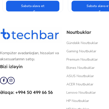
Səbətə əlavə et
Səbətə əlavə e
Noutbuklar
Gündəlik Noutbuklar
Gaming Noutbuklar
Kompüter avadanlıqları, hissələri və
aksesuarlarının satışı.
Premium Noutbuklar
Bizi izləyin
Biznes Noutbuklar
ASUS Noutbuklar
ACER Noutbuklar
Əlaqə: +994 50 499 66 56
Lenovo Noutbuklar
HP Noutbuklar