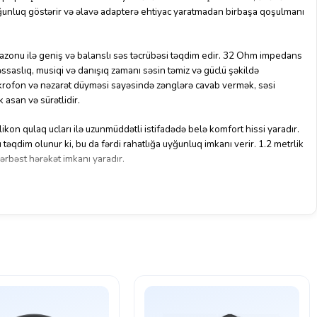
ğunluq göstərir və əlavə adapterə ehtiyac yaratmadan birbaşa qoşulmanı
azonu ilə geniş və balanslı səs təcrübəsi təqdim edir. 32 Ohm impedans
saslıq, musiqi və danışıq zamanı səsin təmiz və güclü şəkildə
ikrofon və nəzarət düyməsi sayəsində zənglərə cavab vermək, səsi
 asan və sürətlidir.
ikon qulaq ucları ilə uzunmüddətli istifadədə belə komfort hissi yaradır.
 təqdim olunur ki, bu da fərdi rahatlığa uyğunluq imkanı verir. 1.2 metrlik
ərbəst hərəkət imkanı yaradır.
ndəlik mobil istifadə, zənglər və multimedia baxışı üçün ideal,