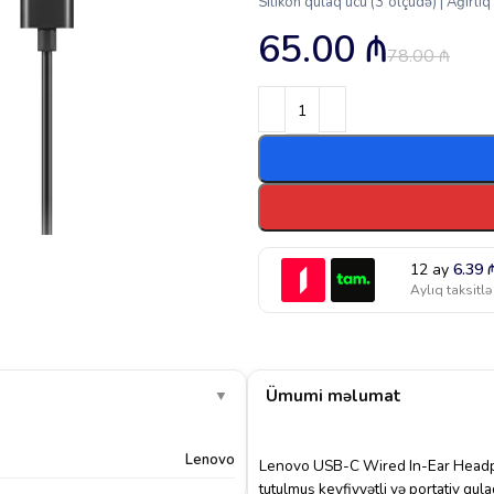
Silikon qulaq ucu (3 ölçüdə) | Ağırlıq
65.00
₼
78.00
₼
12 ay
6.39
Aylıq taksitlə
Ümumi məlumat
▼
Lenovo
Lenovo USB-C Wired In-Ear Headph
tutulmuş keyfiyyətli və portativ qul