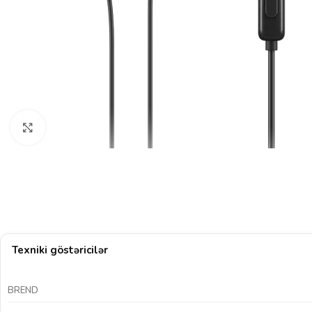
Böyütmək üçün klikləyin
Texniki göstəricilər
BREND