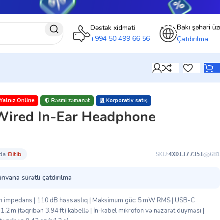
Bakı şəhəri üz
Dəstək xidməti
+994 50 499 66 56
Çatdırılma
Yalnız Online
Rəsmi zəmanət
Korporativ satış
ired In-Ear Headphone
da:
bi̇ti̇b
SKU:
681
4XD1J77351
ünvana sürətli çatdırılma
Ohm impedans | 110 dB həssaslıq | Maksimum güc: 5 mW RMS | USB-C
 1.2 m (təqribən 3.94 ft) kabellə | İn-kabel mikrofon və nəzarət düyməsi |