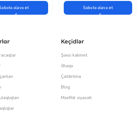
Səbətə əlavə et
Səbətə əlavə et
rlar
Keçidlər
racaqlar
Şəxsi kabinet
r
Əlaqə
çanları
Çatdırılma
ı
Blog
laqlıqları
Məxfilik siyasəti
qlıqlar