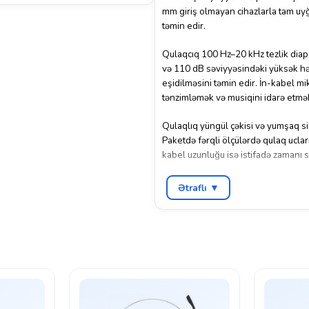
mm giriş olmayan cihazlarla tam uy
təmin edir.
Qulaqcıq 100 Hz–20 kHz tezlik diap
və 110 dB səviyyəsindəki yüksək həs
eşidilməsini təmin edir. İn-kabel m
tənzimləmək və musiqini idarə etmək
Qulaqlıq yüngül çəkisi və yumşaq sil
Paketdə fərqli ölçülərdə qulaq ucları
kabel uzunluğu isə istifadə zamanı s
Lenovo USB-C In-Ear qulaqcıqları gü
Ətraflı ▼
funksional və müasir bir seçimdir