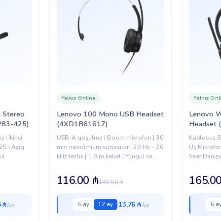
Yalnız Online
Yalnız Onl
 Stereo
Lenovo 100 Mono USB Headset
Lenovo W
P83-425)
(4XD1B61617)
Headset
 | İkinci
USB-A qoşulma | Boom mikrofon | 30
Kablosuz St
5 | Açıq
mm neodimium sürücülər | 20 Hz – 20
Üç Mikrofo
il
kHz tezlik | 1.8 m kabel | Yüngül və
Saat Danış
rahat dizayn | Qara rəng
116.00
₼
165.0
140.00
₼
6 ₼
13,76 ₼
6 ay
12 ay
6 a