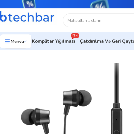
YENI
Menyu
Kompüter Yığılması
Çatdırılma Və Geri Qay
Ev
Kompüter aksesuarları
Kompüter Qulaqlıqları
Lenovo Qulaql