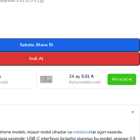
 təqribən 0.42 oz (≈12 g)
Səbətə Əlavə Et
İndi Al
₼
24 ay
5.01
₼
Müraciət et
 ödə!
Aylıq kreditlə ödə!
▼
one modeli, müasir mobil cihazlar və
notebook
lar üçün nəzərdə
aqcıq seçimidir. USB-C interfeysi ilə təchiz olunmuş bu model, ənənəvi 3.5