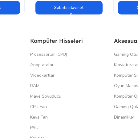
t
Səbətə əlavə et
Kompüter Hissələri
Aksesua
Prosessorlar (CPU)
Gaming Otu
Anaplatalar
Klaviaturala
Videokartlar
Kompüter Si
RAM
Oyun Masas
Maye Soyuducu
Kompüter Qu
CPU Fan
Gaming Qula
Keys Fan
Dinamiklər
PSU