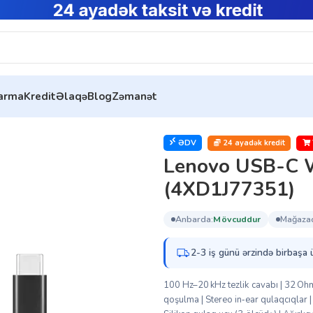
tarma
Kredit
Əlaqə
Blog
Zəmanət
ıqlar
Lenovo USB-C Wired In-Ear Headphone (4XD1J77351)
ƏDV
24 ayadək kredit
Lenovo USB-C W
(4XD1J77351)
anbarda:
mövcuddur
mağaza
2-3 iş günü ərzində birbaşa 
100 Hz–20 kHz tezlik cavabı | 32 
qoşulma | Stereo in‑ear qulaqcıqlar |