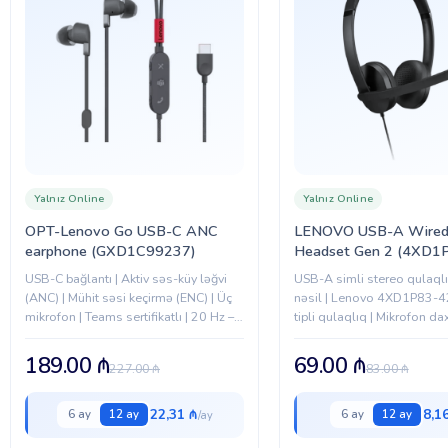
Yalnız Online
Yalnız Online
OPT-Lenovo Go USB-C ANC
LENOVO USB-A Wired
earphone (GXD1C99237)
Headset Gen 2 (4XD1
USB-C bağlantı | Aktiv səs-küy ləğvi
USB-A simli stereo qulaqlıq
(ANC) | Mühit səsi keçirmə (ENC) | Üç
nəsil | Lenovo 4XD1P83-42
mikrofon | Teams sertifikatlı | 20 Hz –
tipli qulaqlıq | Mikrofon dax
20 kHz səs tezliyi | 32 Ω...
189.00
₼
69.00
₼
227.00
₼
83.00
₼
22,31 ₼
8,1
6 ay
12 ay
6 ay
12 ay