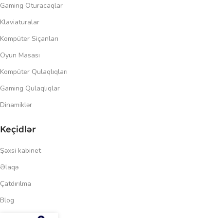
Gaming Oturacaqlar
Klaviaturalar
Kompüter Siçanları
Oyun Masası
Kompüter Qulaqlıqları
Gaming Qulaqlıqlar
Dinamiklər
Keçidlər
Şəxsi kabinet
Əlaqə
Çatdırılma
Blog
677.00
₼
Məxfilik siyasəti