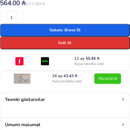
564.00
₼
677.00
₼
Səbətə Əlavə Et
İndi Al
12 ay
55.44
₼
Aylıq taksitlə ödə!
24 ay
43.43
₼
Müraciət et
Aylıq kreditlə ödə!
Texniki göstəricilər
▼
Ümumi məlumat
▼