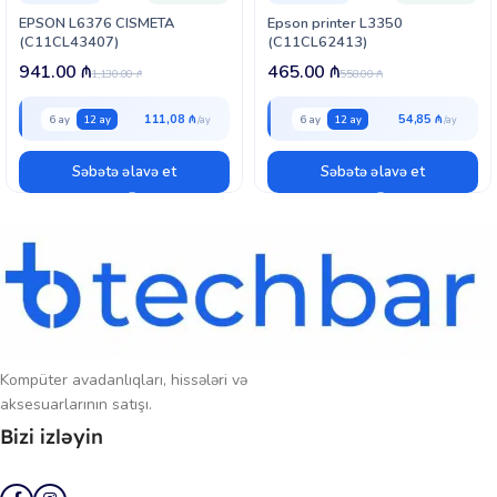
ev istifadəçiləri, həm də kiçik bizneslər üçün etibarlı və iqtisadi seçim
EPSON L6376 CISMETA
Epson printer L3350
hesab olunur.
(C11CL43407)
(C11CL62413)
941.00
₼
465.00
₼
1,130.00
₼
558.00
₼
111,08 ₼
54,85 ₼
6 ay
12 ay
6 ay
12 ay
Səbətə əlavə et
Səbətə əlavə et
Kompüter avadanlıqları, hissələri və
aksesuarlarının satışı.
Bizi izləyin