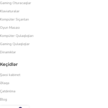
Gaming Oturacaqlar
Klaviaturalar
Kompüter Siçanları
Oyun Masası
Kompüter Qulaqlıqları
Gaming Qulaqlıqlar
Dinamiklər
Keçidlər
Şəxsi kabinet
Əlaqə
Çatdırılma
Blog
173.00
₼
Məxfilik siyasəti