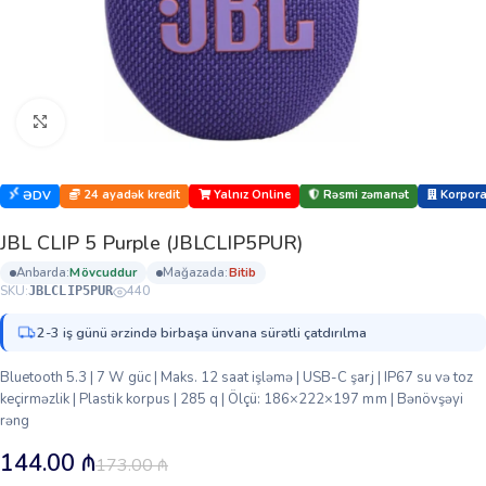
Böyütmək üçün klikləyin
24 ayadək kredit
Yalnız Online
Rəsmi zəmanət
Korporat
ƏDV
JBL CLIP 5 Purple (JBLCLIP5PUR)
anbarda:
mövcuddur
mağazada:
bi̇ti̇b
SKU:
440
JBLCLIP5PUR
2-3 iş günü ərzində birbaşa ünvana sürətli çatdırılma
Bluetooth 5.3 | 7 W güc | Maks. 12 saat işləmə | USB-C şarj | IP67 su və toz
keçirməzlik | Plastik korpus | 285 q | Ölçü: 186×222×197 mm | Bənövşəyi
rəng
144.00
₼
173.00
₼