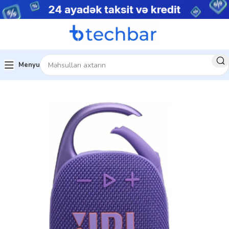
Menyu
Ev
Audio texnika
Blutuz dinamiklər