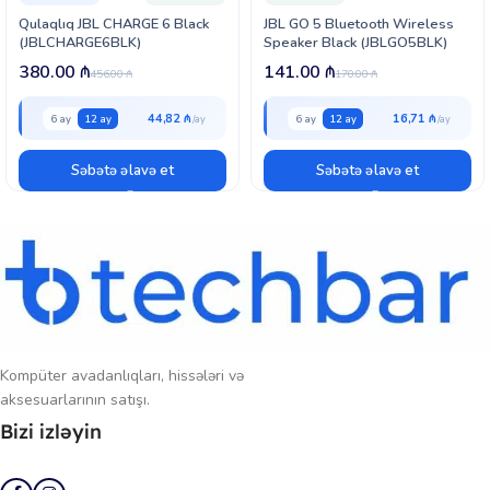
Qulaqlıq JBL CHARGE 6 Black
JBL GO 5 Bluetooth Wireless
(JBLCHARGE6BLK)
Speaker Black (JBLGO5BLK)
380.00
₼
141.00
₼
456.00
₼
170.00
₼
44,82 ₼
16,71 ₼
6 ay
12 ay
6 ay
12 ay
Səbətə əlavə et
Səbətə əlavə et
Kompüter avadanlıqları, hissələri və
aksesuarlarının satışı.
Bizi izləyin