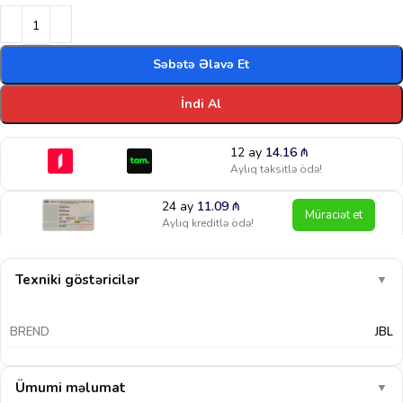
Səbətə Əlavə Et
İndi Al
12 ay
14.16
₼
Aylıq taksitlə ödə!
24 ay
11.09
₼
Müraciət et
Aylıq kreditlə ödə!
Texniki göstəricilər
▼
BREND
JBL
Ümumi məlumat
▼