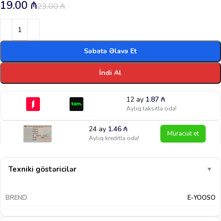
19.00
₼
23.00
₼
Səbətə Əlavə Et
İndi Al
12 ay
1.87
₼
Aylıq taksitlə ödə!
24 ay
1.46
₼
Müraciət et
Aylıq kreditlə ödə!
Texniki göstəricilər
▼
BREND
E-YOOSO