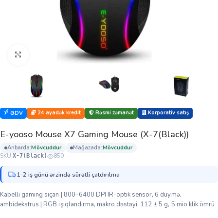
Böyütmək üçün klikləyin
24 ayadək kredit
Rəsmi zəmanət
Korporativ satış
ƏDV
E-yooso Mouse X7 Gaming Mouse (X-7(Black))
anbarda:
mövcuddur
mağazada:
mövcuddur
SKU:
850
X-7(Black)
1-2 iş günü ərzində sürətli çatdırılma
Kabelli gaming siçan | 800–6400 DPI IR-optik sensor, 6 düymə,
ambidekstrus | RGB işıqlandırma, makro dəstəyi, 112 ± 5 g, 5 mio klik ömrü