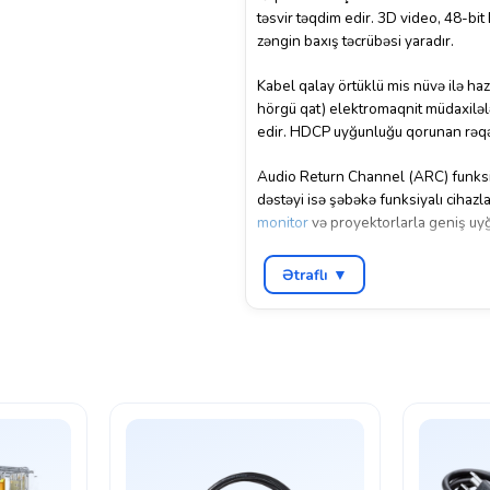
təsvir təqdim edir. 3D video, 48-bi
zəngin baxış təcrübəsi yaradır.
Kabel qalay örtüklü mis nüvə ilə haz
hörgü qat) elektromaqnit müdaxilələ
edir. HDCP uyğunluğu qorunan rəqə
Audio Return Channel (ARC) funksiy
dəstəyi isə şəbəkə funksiyalı cihazl
monitor
və proyektorlarla geniş uy
10 metr uzunluğu böyük otaqlarda v
Ətraflı ▼
davamlı PVC örtük kabelin möhkəmliy
sayəsində əlavə proq
ram
və ya sürü