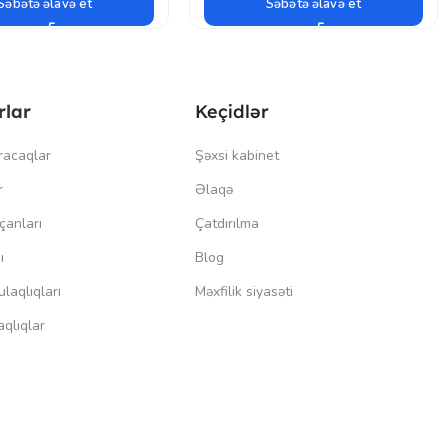
Səbətə əlavə et
Səbətə əlavə et
rlar
Keçidlər
racaqlar
Şəxsi kabinet
r
Əlaqə
çanları
Çatdırılma
ı
Blog
laqlıqları
Məxfilik siyasəti
qlıqlar