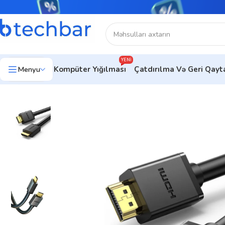
YENI
Menyu
Kompüter Yığılması
Çatdırılma Və Geri Qay
Ev
Şəbəkə avadanlıqları
Kabel
UGREEN HDMI 4K Cable Male 