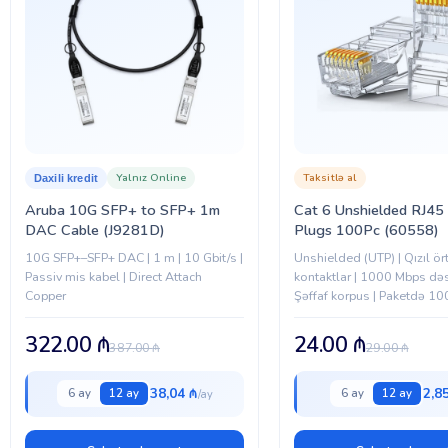
Yalnız Online
Taksitlə al
Daxili kredit
Aruba 10G SFP+ to SFP+ 1m
Cat 6 Unshielded RJ45
DAC Cable (J9281D)
Plugs 100Pc (60558)
10G SFP+–SFP+ DAC | 1 m | 10 Gbit/s |
Unshielded (UTP) | Qızıl ör
Passiv mis kabel | Direct Attach
kontaktlar | 1000 Mbps dəs
Copper
Şəffaf korpus | Paketdə 1
322.00
₼
24.00
₼
387.00
₼
29.00
₼
38,04 ₼
2,8
6 ay
12 ay
6 ay
12 ay