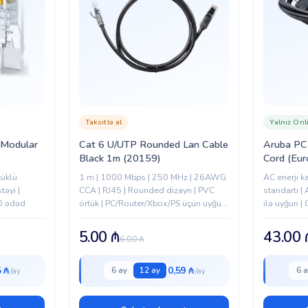
Taksitlə al
Yalnız Onl
 Modular
Cat 6 U/UTP Rounded Lan Cable
Aruba P
Black 1m (20159)
Cord (Eu
tüklü
1 m | 1000 Mbps | 250 MHz | 26AWG
AC enerji k
təyi |
CCA | RJ45 | Rounded dizayn | PVC
standartı |
00 ədəd
örtük | PC/Router/Xbox/PS üçün uyğun
ilə uyğun | 
| Stabil və sürətli internet bağlantısı
5.00
₼
43.00
6.00
₼
5 ₼
0,59 ₼
6 ay
12 ay
6 a