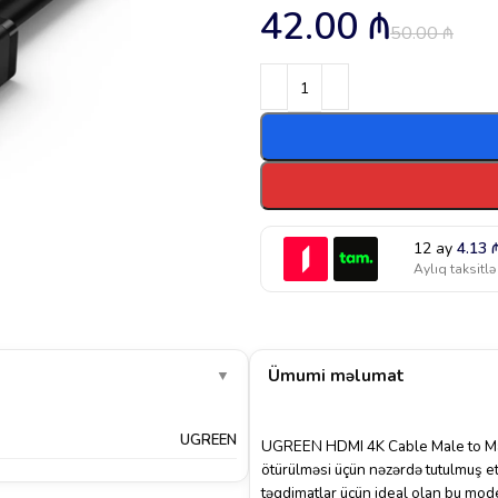
42.00
₼
50.00
₼
12 ay
4.13
Aylıq taksitlə
Ümumi məlumat
▼
UGREEN
UGREEN HDMI 4K Cable Male to Mal
ötürülməsi üçün nəzərdə tutulmuş et
təqdimatlar üçün ideal olan bu mod