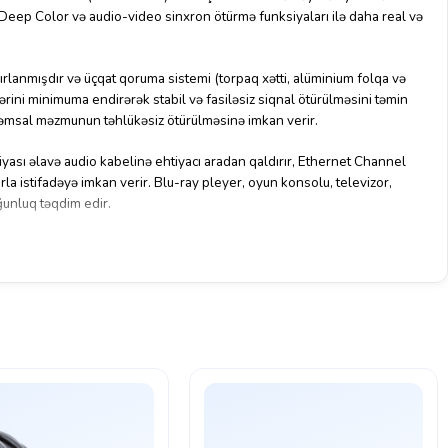
t Deep Color və audio-video sinxron ötürmə funksiyaları ilə daha real və
ırlanmışdır və üçqat qoruma sistemi (torpaq xətti, alüminium folqa və
rini minimuma endirərək stabil və fasiləsiz siqnal ötürülməsini təmin
msal məzmunun təhlükəsiz ötürülməsinə imkan verir.
ası əlavə audio kabelinə ehtiyacı aradan qaldırır, Ethernet Channel
arla istifadəyə imkan verir. Blu-ray pleyer, oyun konsolu, televizor,
ğunluq təqdim edir.
ə geniş məsafəli qoşulmalarda rahatlıq yaradır. 26AWG qalınlıq və
ini və uzunömürlü istifadəsini təmin edir. Plug & Play xüsusiyyəti
cü tələb olunmur.