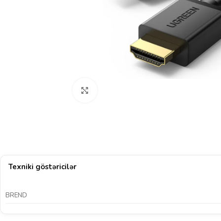
Böyütmək üçün klikləyin
Texniki göstəricilər
BREND