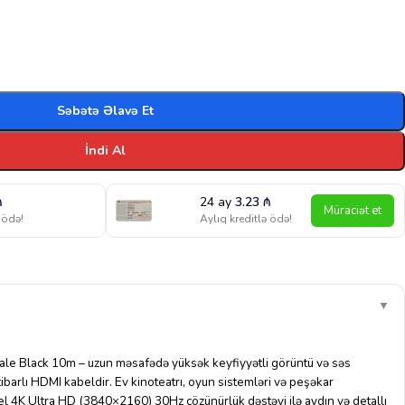
Səbətə Əlavə Et
İndi Al
₼
24 ay
3.23
₼
Müraciət et
 ödə!
Aylıq kreditlə ödə!
▼
e Black 10m – uzun məsafədə yüksək keyfiyyətli görüntü və səs
ibarlı HDMI kabeldir. Ev kinoteatrı, oyun sistemləri və peşəkar
el 4K Ultra HD (3840×2160) 30Hz çözünürlük dəstəyi ilə aydın və detallı