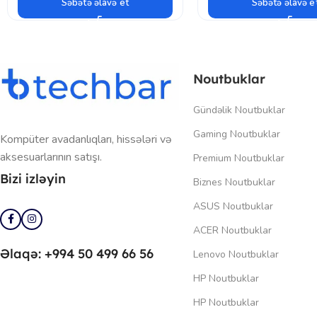
Səbətə əlavə et
Səbətə əlavə e
Noutbuklar
Gündəlik Noutbuklar
Gaming Noutbuklar
Kompüter avadanlıqları, hissələri və
aksesuarlarının satışı.
Premium Noutbuklar
Bizi izləyin
Biznes Noutbuklar
ASUS Noutbuklar
ACER Noutbuklar
Əlaqə: +994 50 499 66 56
Lenovo Noutbuklar
HP Noutbuklar
HP Noutbuklar