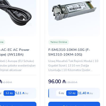
ine
Yalnız Online
C-AC-EC AC Power
F-SM1310-10KM-10G (F-
rope) (JW118A)
SM1310-10KM-10G)
abeli | Avropa (EU Schuko)
Uzaq Məsafəli Tək Rejimli Modul | 10
 Aruba şəbəkə avadanlıqları
Gigabit Sürət | 1310 nm Dalğa
Orijinal aksesuar
Uzunluğu | 10 Kilometrə Qədər
Məsafə | Yüksək Tələbatlı Şəbəkələr
Üçün Əvəzsiz | Stabil və Çox...
₼
96.00
₼
52.00
₼
116.00
₼
5,11 ₼
11,40 ₼
y
12 ay
6 ay
12 ay