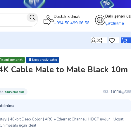
Bakı şəhəri üz
Dəstək xidməti
+994 50 499 66 56
Çatdırılma
Rəsmi zəmanət
Korporativ satış
 Cable Male to Male Black 10m
da:
mövcuddur
SKU:
588
10110
atdırılma
əyi | 48-bit Deep Color | ARC + Ethernet Channel | HDCP uyğun | Üçqat
zun məsafə üçün ideal