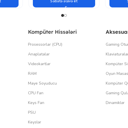
t
Səbətə əlavə et
Kompüter Hissələri
Aksesua
Prosessorlar (CPU)
Gaming Otu
Anaplatalar
Klaviaturala
Videokartlar
Kompüter Si
RAM
Oyun Masas
Maye Soyuducu
Kompüter Qu
CPU Fan
Gaming Qula
Keys Fan
Dinamiklər
PSU
Keyslər