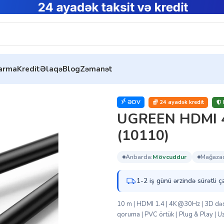
tarma
Kredit
Əlaqə
Blog
Zəmanət
to Male Black 10m (10110)
ƏDV
24 ayadək kredit
UGREEN HDMI 4K
(10110)
anbarda:
mövcuddur
mağaza
1-2 iş günü ərzində sürətli ç
10 m | HDMI 1.4 | 4K@30Hz | 3D dəst
qoruma | PVC örtük | Plug & Play | U