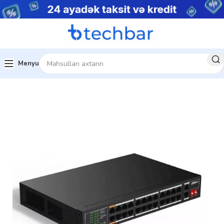
Menyu
Ev
Şəbəkə avadanlıqları
Konverter