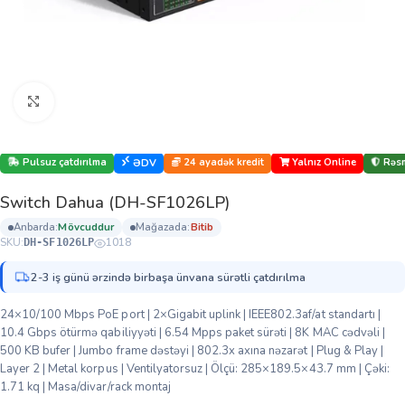
Böyütmək üçün klikləyin
Pulsuz çatdırılma
24 ayadək kredit
Yalnız Online
Rəsm
ƏDV
Switch Dahua (DH-SF1026LP)
anbarda:
mövcuddur
mağazada:
bi̇ti̇b
SKU:
1018
DH-SF1026LP
2-3 iş günü ərzində birbaşa ünvana sürətli çatdırılma
24×10/100 Mbps PoE port | 2×Gigabit uplink | IEEE802.3af/at standartı |
10.4 Gbps ötürmə qabiliyyəti | 6.54 Mpps paket sürəti | 8K MAC cədvəli |
500 KB bufer | Jumbo frame dəstəyi | 802.3x axına nəzarət | Plug & Play |
Layer 2 | Metal korpus | Ventilyatorsuz | Ölçü: 285×189.5×43.7 mm | Çəki:
1.71 kq | Masa/divar/rack montaj