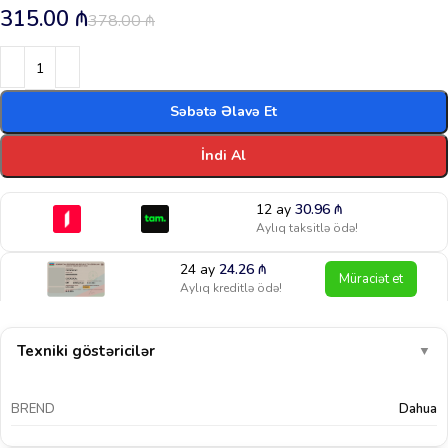
315.00
₼
378.00
₼
Səbətə Əlavə Et
İndi Al
12 ay
30.96
₼
Aylıq taksitlə ödə!
24 ay
24.26
₼
Müraciət et
Aylıq kreditlə ödə!
Texniki göstəricilər
▼
BREND
Dahua