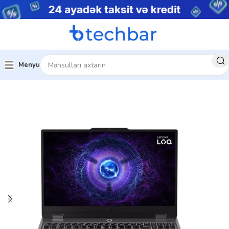
Menyu
Ev
Noutbuklar
Gaming Notebooklar