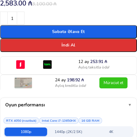
2,583.00
₼
3,100.00
₼
Səbətə Əlavə Et
İndi Al
12 ay
253.91
₼
Aylıq taksitlə ödə!
24 ay
198.92
₼
Müraciət et
Aylıq kreditlə ödə!
Oyun performansı
▼
RTX 4050 (noutbuk)
Intel Core i7-13650HX
16 GB RAM
1080p
1440p (2K/2.5K)
4K