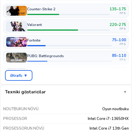
135–175
Counter-Strike 2
FPS
220–275
Valorant
FPS
75–100
Fortnite
FPS
85–110
PUBG: Battlegrounds
FPS
70–90
GTA V
Ətraflı ▼
FPS
45–60
Cyberpunk 2077
FPS
Texniki göstəricilər
▼
55–75
COD: Warzone
FPS
NOUTBUKUN NÖVÜ
Oyun noutbuku
110–140
EA Sports FC 26
PROSESSOR
Intel Core i7-13650HX
FPS
PROSESSORUN NÖVÜ
Intel Core i7 13th Gen