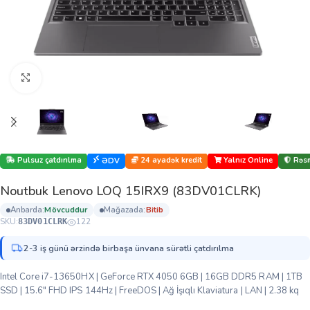
Böyütmək üçün klikləyin
Pulsuz çatdırılma
24 ayadək kredit
Yalnız Online
Rəsm
ƏDV
Noutbuk Lenovo LOQ 15IRX9 (83DV01CLRK)
anbarda:
mövcuddur
mağazada:
bi̇ti̇b
SKU:
122
83DV01CLRK
2-3 iş günü ərzində birbaşa ünvana sürətli çatdırılma
Intel Core i7-13650HX | GeForce RTX 4050 6GB | 16GB DDR5 RAM | 1TB
SSD | 15.6″ FHD IPS 144Hz | FreeDOS | Ağ İşıqlı Klaviatura | LAN | 2.38 kq