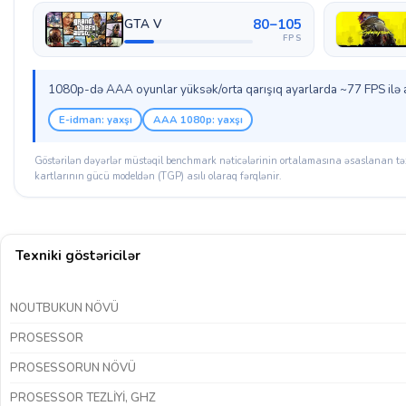
80–105
GTA V
FPS
1080p-də AAA oyunlar yüksək/orta qarışıq ayarlarda ~77 FPS ilə a
E-idman: yaxşı
AAA 1080p: yaxşı
Göstərilən dəyərlər müstəqil benchmark nəticələrinin ortalamasına əsaslanan təx
kartlarının gücü modeldən (TGP) asılı olaraq fərqlənir.
Texniki göstəricilər
NOUTBUKUN NÖVÜ
PROSESSOR
PROSESSORUN NÖVÜ
PROSESSOR TEZLIYI, GHZ