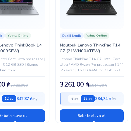
Yalnız Online
Yalnız Online
it
Daxili kredit
Lenovo ThinkBook 14
Noutbuk Lenovo ThinkPad T14
X0095FW)
G7 (21WN00ATFW)
 Intel Core Ultra prosessor |
Lenovo ThinkPad T14 G7 | Intel Core
| 512 GB SSD | Biznes
Ultra / AMD Ryzen Pro prosessor | 14″
l noutbuk
IPS ekran | 16 GB RAM | 512 GB SSD |
Biznes sinfi noutbuk
.00
₼
3,261.00
₼
3,488.00
₼
3,914.00
₼
342,87 ₼
384,74 ₼
12 ay
6 ay
12 ay
Səbətə əlavə et
Səbətə əlavə et