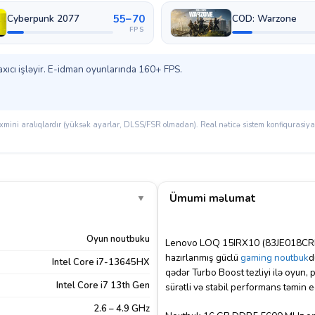
55–70
Cyberpunk 2077
COD: Warzone
FPS
xıcı işləyir. E-idman oyunlarında 160+ FPS.
mini aralıqlardır (yüksək ayarlar, DLSS/FSR olmadan). Real nəticə sistem konfiqurasiyası
Ümumi məlumat
▼
Oyun noutbuku
Lenovo LOQ 15IRX10 (83JE018CRK) 
hazırlanmış güclü
gaming
noutbuk
d
Intel Core i7-13645HX
qədər Turbo Boost tezliyi ilə oyun, 
Intel Core i7 13th Gen
sürətli və stabil performans təmin e
2.6 – 4.9 GHz