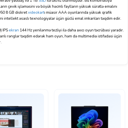
rativ yaddaş və 1 TB
SSD
ilə təchiz olunmuşdur. Bu kombinasiya
ların çevik işləməsini və böyük həcmli faylların yüksək sürətlə emalını
050 8 GB diskret
videokart
ı müasir AAA oyunlarında yüksək qrafik
ni intellekt əsaslı texnologiyalar üçün güclü emal imkanları təqdim edir.
) IPS
ekran
144 Hz yenilənmə tezliyi ilə daha axıcı oyun təcrübəsi yaradır.
canlı rənglər təqdim edərək həm oyun, həm də multimedia istifadəsi üçün
r.
net, Wi-Fi və Bluetooth bağlantıları müxtəlif qurğulara rahat qoşulma
n görüşlər və yayımlar üçün əlavə rahatlıq təqdim edir. Gümüşü rəngli
ı konstruksiyası ilə Lenovo LOQ 15IRX10 yüksək performans və
eal gaming noutbukdur.