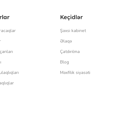
rlar
Keçidlər
racaqlar
Şəxsi kabinet
r
Əlaqə
çanları
Çatdırılma
ı
Blog
laqlıqları
Məxfilik siyasəti
qlıqlar