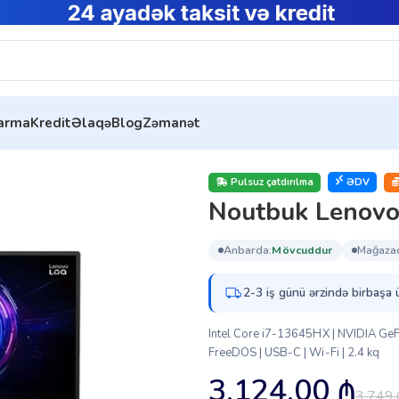
tarma
Kredit
Əlaqə
Blog
Zəmanət
IRX10 (83JE018CRK)
Pulsuz çatdırılma
ƏDV
Noutbuk Lenov
anbarda:
mövcuddur
mağaza
2-3 iş günü ərzində birbaşa 
Intel Core i7-13645HX | NVIDIA Ge
FreeDOS | USB-C | Wi-Fi | 2.4 kq
3,124.00
₼
3,749