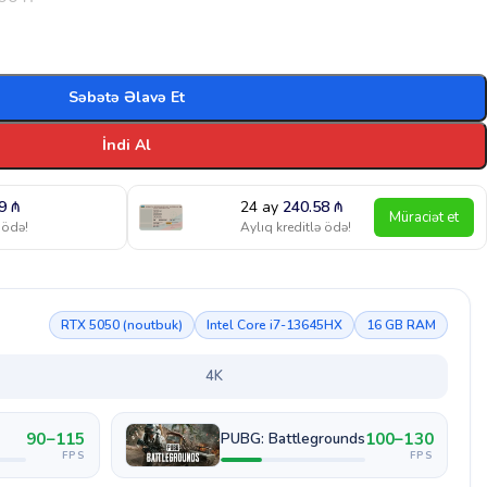
Səbətə Əlavə Et
İndi Al
09
₼
24 ay
240.58
₼
Müraciət et
 ödə!
Aylıq kreditlə ödə!
RTX 5050 (noutbuk)
Intel Core i7-13645HX
16 GB RAM
4K
90–115
100–130
PUBG: Battlegrounds
FPS
FPS