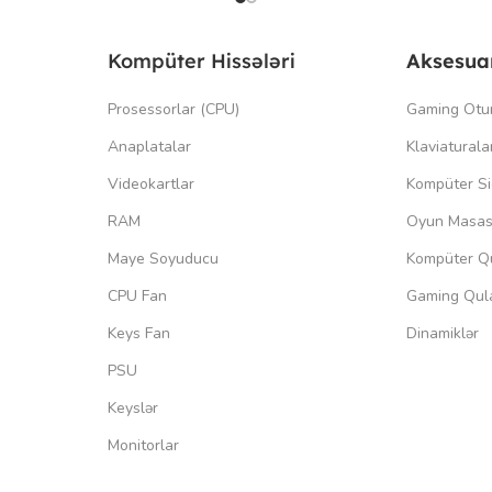
Kompüter Hissələri
Aksesua
Prosessorlar (CPU)
Gaming Otu
Anaplatalar
Klaviaturala
Videokartlar
Kompüter Si
RAM
Oyun Masas
Maye Soyuducu
Kompüter Qu
CPU Fan
Gaming Qula
Keys Fan
Dinamiklər
PSU
Keyslər
Monitorlar