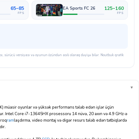
65–85
125–160
EA Sports FC 26
FPS
FPS
, sürücü versiyası və oyunun özündən asılı olaraq dəyişə bilər. Noutbuk qrafik
▼
müasir oyunlar və yüksək performans tələb edən işlər üçün
ur. Intel Core i7-13645HX prosessoru 14 nüvə, 20 axın və 4.9 GHz-ə
proq
ram
laşdırma, video montaj və digər resurs tələb edən tətbiqlərdə
dir.