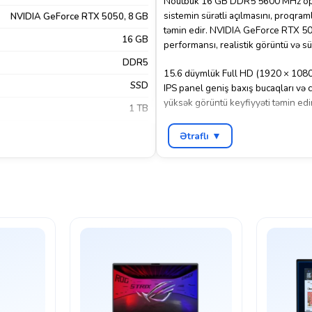
Noutbuk 16 GB DDR5 5600 MHz ope
sistemin sürətli açılmasını, proqram
NVIDIA GeForce RTX 5050, 8 GB
təmin edir. NVIDIA GeForce RTX 5
16 GB
performansı, realistik görüntü və sü
DDR5
15.6 düymlük Full HD (1920 × 1080
SSD
IPS panel geniş baxış bucaqları və 
yüksək görüntü keyfiyyəti təmin edi
1 TB
USB, USB Type-C, HDMI, RJ-45 Ether
15.6"
Ətraflı ▼
imkanı yaradır. Daxili kamera onlay
1920×1080
korpusu, müasir dizaynı və etibarl
funksionallığı bir araya gətirən id
IPS
FreeDos
,
Bluetooth 5.2
,
HDMI 2.1
,
USB 3.2
 Type-A
,
USB-C 3.2 Gen 2
,
WI-FI 6
Sadə noutbuk
Xeyr
Gümüşü