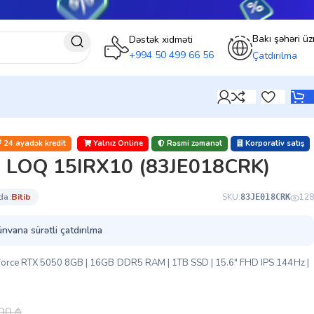
Bakı şəhəri üz
Dəstək xidməti
+994 50 499 66 56
Çatdırılma
24 ayadək kredit
Yalnız Online
Rəsmi zəmanət
Korporativ satış
o LOQ 15IRX10 (83JE018CRK)
da:
bi̇ti̇b
SKU:
128
83JE018CRK
ünvana sürətli çatdırılma
Force RTX 5050 8GB | 16GB DDR5 RAM | 1TB SSD | 15.6″ FHD IPS 144Hz |
.00
₼