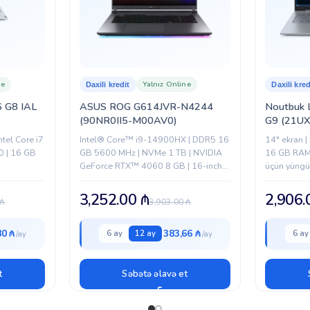
Lenovo
ne
Yalnız Online
Daxili kredit
Daxili kred
 G8 IAL
ASUS ROG G614JVR-N4244
Noutbuk 
(90NR0II5-M00AV0)
G9 (21U
ntel Core i7
Intel® Core™ i9-14900HX | DDR5 16
14″ ekran |
0 | 16 GB
GB 5600 MHz | NVMe 1 TB | NVIDIA
16 GB RAM 
GeForce RTX™ 4060 8 GB | 16-inch
üçün yüngü
QHD+ 240 Hz
3,252.00
₼
2,906
₼
3,903.00
₼
80 ₼
383,66 ₼
6 ay
12 ay
6 ay
t
Səbətə əlavə et