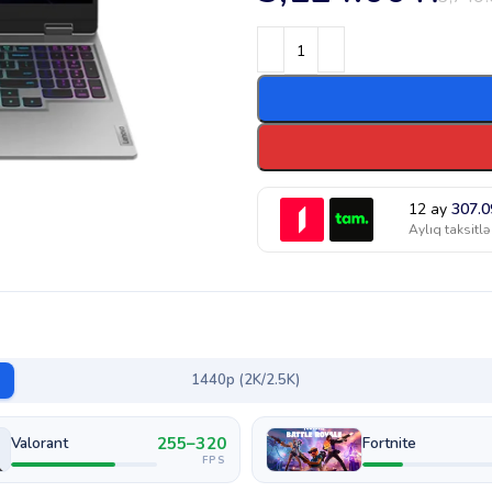
12 ay
307.
Aylıq taksitlə
1440p (2K/2.5K)
255–320
Valorant
Fortnite
FPS