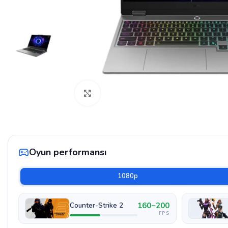
Böyütmək üçün klikləyin
Oyun performansı
1080p
160–200
Counter-Strike 2
FPS