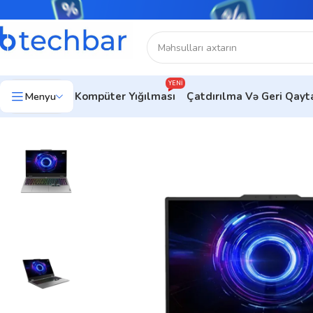
YENI
Menyu
Kompüter Yığılması
Çatdırılma Və Geri Qay
Ev
Noutbuklar
Gaming Notebooklar
Noutbuk Lenovo LOQ 15