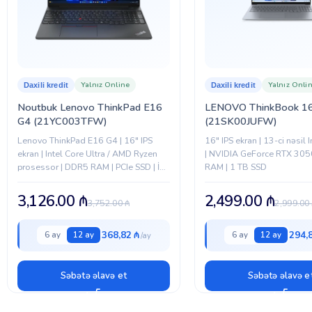
BREND
Yalnız Online
Yalnız Onli
Daxili kredit
Daxili kredit
Noutbuk Lenovo ThinkPad E16
LENOVO ThinkBook 16
G4 (21YC003TFW)
(21SK00JUFW)
Lenovo ThinkPad E16 G4 | 16″ IPS
16″ IPS ekran | 13-ci nəsil I
ekran | Intel Core Ultra / AMD Ryzen
| NVIDIA GeForce RTX 305
prosessor | DDR5 RAM | PCIe SSD | İş
RAM | 1 TB SSD
üçün möhkəm korpus
3,126.00
₼
2,499.00
₼
3,752.00
₼
2,999.00
368,82 ₼
294,
6 ay
12 ay
6 ay
12 ay
Səbətə əlavə et
Səbətə əlavə e