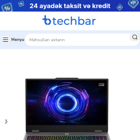
Menyu
Ev
Noutbuklar
Gaming Notebooklar