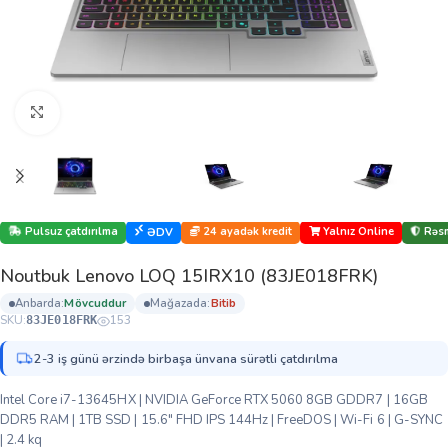
Böyütmək üçün klikləyin
Pulsuz çatdırılma
24 ayadək kredit
Yalnız Online
Rəsm
ƏDV
Noutbuk Lenovo LOQ 15IRX10 (83JE018FRK)
anbarda:
mövcuddur
mağazada:
bi̇ti̇b
SKU:
153
83JE018FRK
2-3 iş günü ərzində birbaşa ünvana sürətli çatdırılma
Intel Core i7-13645HX | NVIDIA GeForce RTX 5060 8GB GDDR7 | 16GB
DDR5 RAM | 1TB SSD | 15.6″ FHD IPS 144Hz | FreeDOS | Wi-Fi 6 | G-SYNC
| 2.4 kq