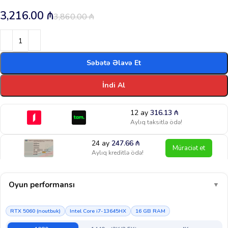
3,216.00
₼
3,860.00
₼
Səbətə Əlavə Et
İndi Al
12 ay
316.13
₼
Aylıq taksitlə ödə!
24 ay
247.66
₼
Müraciət et
Aylıq kreditlə ödə!
Oyun performansı
▼
RTX 5060 (noutbuk)
Intel Core i7-13645HX
16 GB RAM