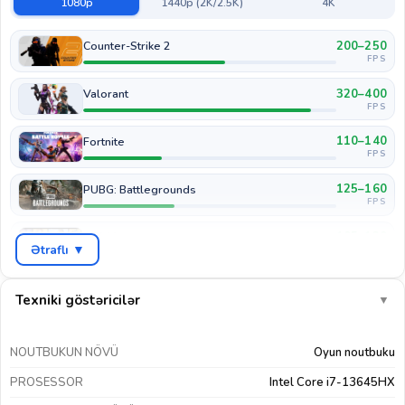
1080p
1440p (2K/2.5K)
4K
200–250
Counter-Strike 2
FPS
320–400
Valorant
FPS
110–140
Fortnite
FPS
125–160
PUBG: Battlegrounds
FPS
105–130
GTA V
Ətraflı ▼
FPS
65–85
Cyberpunk 2077
FPS
Texniki göstəricilər
▼
85–105
COD: Warzone
FPS
NOUTBUKUN NÖVÜ
Oyun noutbuku
160–200
EA Sports FC 26
PROSESSOR
Intel Core i7-13645HX
FPS