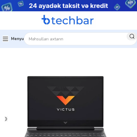
Menyu
Ev
Noutbuklar
Gaming Notebooklar