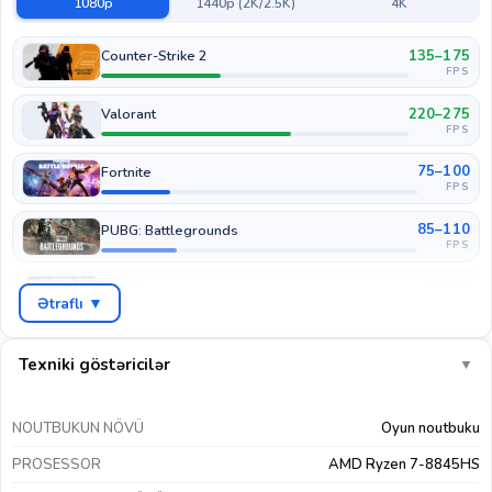
1080p
1440p (2K/2.5K)
4K
135–175
Counter-Strike 2
FPS
220–275
Valorant
FPS
75–100
Fortnite
FPS
85–110
PUBG: Battlegrounds
FPS
70–90
GTA V
Ətraflı ▼
FPS
45–60
Cyberpunk 2077
FPS
Texniki göstəricilər
▼
55–75
COD: Warzone
FPS
NOUTBUKUN NÖVÜ
Oyun noutbuku
110–140
EA Sports FC 26
PROSESSOR
AMD Ryzen 7-8845HS
FPS