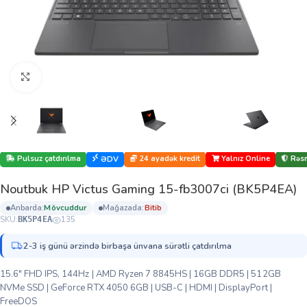
Böyütmək üçün klikləyin
Pulsuz çatdırılma
24 ayadək kredit
Yalnız Online
Rəsm
ƏDV
Noutbuk HP Victus Gaming 15-fb3007ci (BK5P4EA)
anbarda:
mövcuddur
mağazada:
bi̇ti̇b
SKU:
135
BK5P4EA
2-3 iş günü ərzində birbaşa ünvana sürətli çatdırılma
15.6″ FHD IPS, 144Hz | AMD Ryzen 7 8845HS | 16GB DDR5 | 512GB
NVMe SSD | GeForce RTX 4050 6GB | USB-C | HDMI | DisplayPort |
FreeDOS