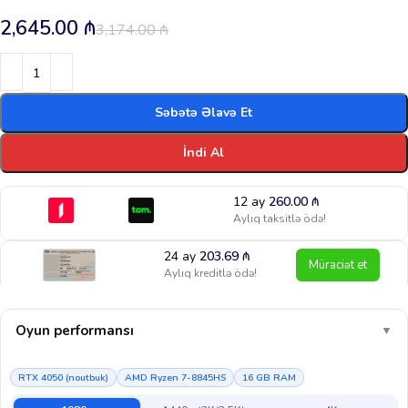
2,645.00
₼
3,174.00
₼
Səbətə Əlavə Et
İndi Al
12 ay
260.00
₼
Aylıq taksitlə ödə!
24 ay
203.69
₼
Müraciət et
Aylıq kreditlə ödə!
Oyun performansı
▼
RTX 4050 (noutbuk)
AMD Ryzen 7-8845HS
16 GB RAM