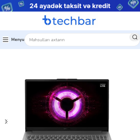
Menyu
Ev
Noutbuklar
Gaming Notebooklar