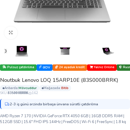
Böyütmək üçün klikləyin
Pulsuz çatdırılma
24 ayadək kredit
Yalnız Online
Rəsm
ƏDV
Noutbuk Lenovo LOQ 15ARP10E (83S000BRRK)
anbarda:
mövcuddur
mağazada:
bi̇ti̇b
SKU:
162
83S000BRRK
2-3 iş günü ərzində birbaşa ünvana sürətli çatdırılma
AMD Ryzen 7 170 | NVIDIA GeForce RTX 4050 6GB | 16GB DDR5 RAM |
512GB SSD | 15.6″ FHD IPS 144Hz | FreeDOS | Wi-Fi 6 | FreeSync | 1.8 kq