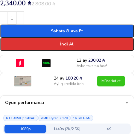
2,340.00
₼
2,808.00
₼
Səbətə Əlavə Et
İndi Al
12 ay
230.02
₼
Aylıq taksitlə ödə!
24 ay
180.20
₼
Müraciət et
Aylıq kreditlə ödə!
Oyun performansı
▼
RTX 4050 (noutbuk)
AMD Ryzen 7 170
16 GB RAM
1080p
1440p (2K/2.5K)
4K