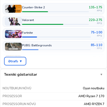
135–175
Counter-Strike 2
FPS
220–275
Valorant
FPS
75–100
Fortnite
FPS
85–110
PUBG: Battlegrounds
FPS
70–90
GTA V
Ətraflı ▼
FPS
45–60
Cyberpunk 2077
FPS
Texniki göstəricilər
▼
55–75
COD: Warzone
FPS
NOUTBUKUN NÖVÜ
Oyun noutbuku
110–140
EA Sports FC 26
PROSESSOR
AMD Ryzen 7 170
FPS
PROSESSORUN NÖVÜ
AMD RYZEN 7