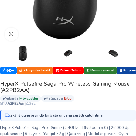
Böyütmək üçün klikləyin
24 ayadək kredit
Yalnız Online
Rəsmi zəmanət
Korporat
ƏDV
HyperX Pulsefire Saga Pro Wireless Gaming Mouse
(A2PB2AA)
anbarda:
mövcuddur
mağazada:
bi̇ti̇b
SKU:
1362
A2PB2AA
2-3 iş günü ərzində birbaşa ünvana sürətli çatdırılma
HyperX Pulsefire Saga Pro | Simsiz (2.4GHz + Bluetooth 5.0) | 26 000 dpi
optik sensör | 6 düymə | Yüngül 72 g | Qara rəng | Modular gövdə | Oyun