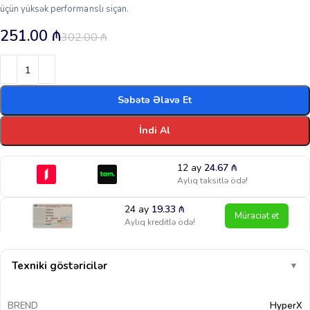
üçün yüksək performanslı siçan.
251.00
₼
302.00
₼
Səbətə Əlavə Et
İndi Al
12 ay
24.67
₼
Aylıq taksitlə ödə!
24 ay
19.33
₼
Müraciət et
Aylıq kreditlə ödə!
Texniki göstəricilər
▼
BREND
HyperX