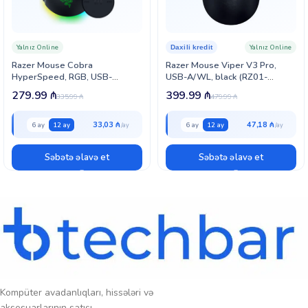
Yalnız Online
Yalnız Online
Daxili kredit
Razer Mouse Cobra
Razer Mouse Viper V3 Pro,
HyperSpeed, RGB, USB-
USB-A/WL, black (RZ01-
A/WL/BT, black (RZ01-
05120100-R3G1)
279.99
₼
399.99
₼
335.99
₼
479.99
₼
05570100-R3G1)
33,03 ₼
47,18 ₼
6 ay
12 ay
6 ay
12 ay
Səbətə əlavə et
Səbətə əlavə et
Kompüter avadanlıqları, hissələri və
aksesuarlarının satışı.