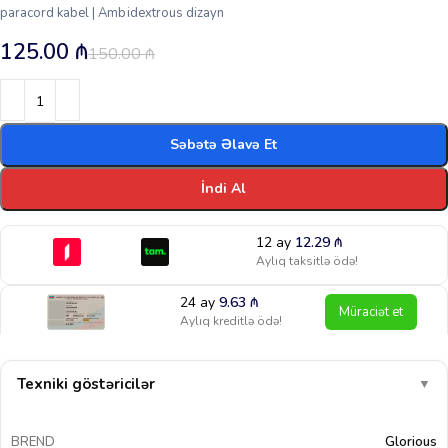
paracord kabel | Ambidextrous dizayn
125.00
₼
150.00
₼
Səbətə Əlavə Et
İndi Al
12 ay
12.29
₼
Aylıq taksitlə ödə!
24 ay
9.63
₼
Müraciət et
Aylıq kreditlə ödə!
Texniki göstəricilər
▼
BREND
Glorious