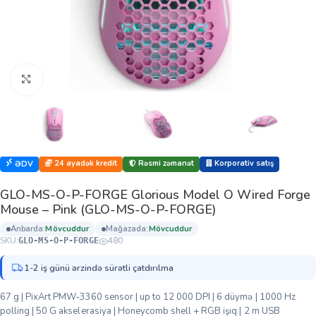
Böyütmək üçün klikləyin
24 ayadək kredit
Rəsmi zəmanət
Korporativ satış
ƏDV
GLO-MS-O-P-FORGE Glorious Model O Wired Forge
Mouse – Pink (GLO-MS-O-P-FORGE)
anbarda:
mövcuddur
mağazada:
mövcuddur
SKU:
480
GLO-MS-O-P-FORGE
1-2 iş günü ərzində sürətli çatdırılma
67 g | PixArt PMW‑3360 sensor | up to 12 000 DPI | 6 düymə | 1000 Hz
polling | 50 G akselerasiya | Honeycomb shell + RGB işıq | 2 m USB