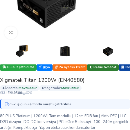
Böyütmək üçün klikləyin
Pulsuz çatdırılma
24 ayadək kredit
Rəsmi zəmanət
Kor
ƏDV
Xigmatek Titan 1200W (EN40580)
anbarda:
mövcuddur
mağazada:
mövcuddur
SKU:
626
EN40580
1-2 iş günü ərzində sürətli çatdırılma
80 PLUS Platinum | 1200W | Tam modullu | 12cm FDB fan | Aktiv PFC | LLC
D2D dizaynı | DC-DC konversiya | PCIe Gen 5 dəstəyi | 100–240V gərginlik
aralığı | Kompakt ölçü | Yapon elektrolitik kondansatörlər