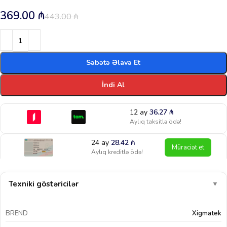
369.00
₼
443.00
₼
Səbətə Əlavə Et
İndi Al
12 ay
36.27
₼
Aylıq taksitlə ödə!
24 ay
28.42
₼
Müraciət et
Aylıq kreditlə ödə!
Texniki göstəricilər
▼
BREND
Xigmatek