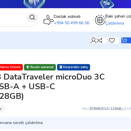
Bakı şəhəri üz
Dəstək xidməti
+994 50 499 66 56
Çatdırılma
Yalnız Online
Rəsmi zəmanət
Korporativ satış
 DataTraveler microDuo 3C
USB-A + USB-C
28GB)
̇b
SKU:
518
DTDUO3CG3/128GB
ünvana sürətli çatdırılma