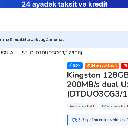
tarma
Kredit
Əlaqə
Blog
Zəmanət
al USB-A + USB-C (DTDUO3CG3/128GB)
ƏDV
24 ayadək kredit
Kingston 128GB
200MB/s dual 
(DTDUO3CG3/1
anbarda:
bi̇ti̇b
mağazada:
bi̇ti
2-3 iş günü ərzində birbaşa 