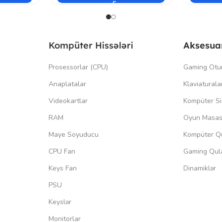
Kompüter Hissələri
Aksesua
Prosessorlar (CPU)
Gaming Otu
Anaplatalar
Klaviaturala
Videokartlar
Kompüter Si
RAM
Oyun Masas
Maye Soyuducu
Kompüter Qu
CPU Fan
Gaming Qula
Keys Fan
Dinamiklər
PSU
Keyslər
Monitorlar