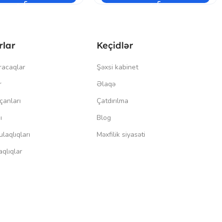
rlar
Keçidlər
racaqlar
Şəxsi kabinet
r
Əlaqə
çanları
Çatdırılma
ı
Blog
laqlıqları
Məxfilik siyasəti
qlıqlar