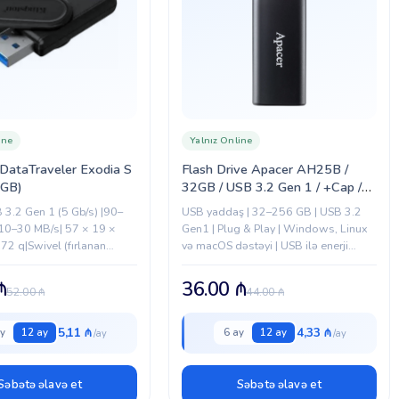
ine
Yalnız Online
DataTraveler Exodia S
Flash Drive Apacer AH25B /
4GB)
32GB / USB 3.2 Gen 1 / +Cap /
Black (AP32GAH25BB-1)
 3.2 Gen 1 (5 Gb/s) |90–
USB yaddaş | 32–256 GB | USB 3.2
10–30 MB/s| 57 × 19 ×
Gen1 | Plug & Play | Windows, Linux
72 q|Swivel (fırlanan
və macOS dəstəyi | USB ilə enerji
 – 60 °C| –20 °C –...
təchizatı | Qırmızı/Qara
₼
36.00
₼
52.00
₼
44.00
₼
5,11 ₼
4,33 ₼
y
12 ay
6 ay
12 ay
Səbətə əlavə et
Səbətə əlavə et