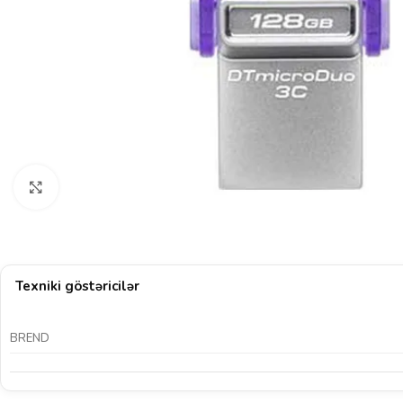
Böyütmək üçün klikləyin
Texniki göstəricilər
BREND