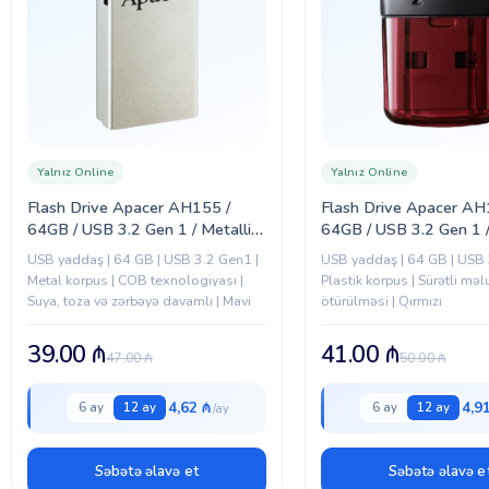
Yalnız Online
Yalnız Online
Flash Drive Apacer AH155 /
Flash Drive Apacer AH
64GB / USB 3.2 Gen 1 / Metallic,
64GB / USB 3.2 Gen 1 
Blue (AP64GAH155U-1)
(AP64GAH157R-1)
USB yaddaş | 64 GB | USB 3.2 Gen1 |
USB yaddaş | 64 GB | USB 
Metal korpus | COB texnologiyası |
Plastik korpus | Sürətli mə
Suya, toza və zərbəyə davamlı | Mavi
ötürülməsi | Qırmızı
39.00
₼
41.00
₼
47.00
₼
50.00
₼
4,62 ₼
4,9
6 ay
12 ay
6 ay
12 ay
Səbətə əlavə et
Səbətə əlavə e