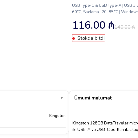
USB Type-C & USB Type-A | USB 3.2
60°C, Saxlama -20–85°C | Window
116.00
₼
140.00
₼
Stokda bitdi
Ümumi məlumat
▼
Kingston
Kingston 128GB DataTraveler mi
iki USB-A və USB-C portları ilə əla