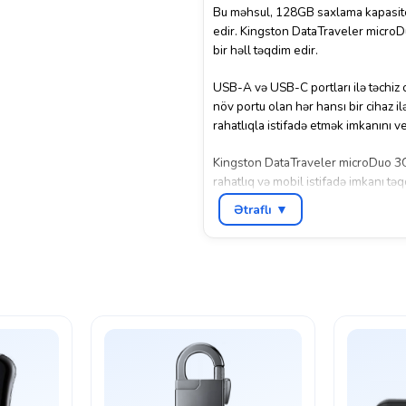
Bu məhsul, 128GB saxlama kapasitet
edir. Kingston DataTraveler microDu
bir həll təqdim edir.
USB-A və USB-C portları ilə təchiz o
növ portu olan hər hansı bir cihaz i
rahatlıqla istifadə etmək imkanını ve
Kingston DataTraveler microDuo 3C, 
rahatlıq və mobil istifadə imkanı tə
təşkil edir.
Ətraflı ▼
Bu flash sürücü, Kingston brendinin 
performans və dayanıqlılıq təmin ed
verir.