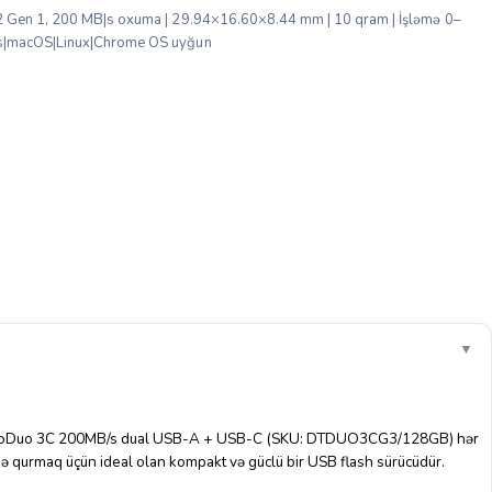
 Gen 1, 200 MB|s oxuma | 29.94×16.60×8.44 mm | 10 qram | İşləmə 0–
s|macOS|Linux|Chrome OS uyğun
▼
croDuo 3C 200MB/s dual USB-A + USB-C (SKU: DTDUO3CG3/128GB) hər
qə qurmaq üçün ideal olan kompakt və güclü bir USB flash sürücüdür.