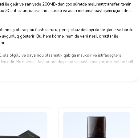
i ilə gəlir və saniyədə 200MB-dən çox sürətdə məlumat transferi təmin
o 3C, cihazlarınız arasında sürətli və asan məlumat paylaşımı üçün ideal
lunmuş olaraq, bu flash sürücü, geniş cihaz dəstəyi ilə fərqlənir və hər iki
lə uyğunluq göstərir. Bu, həm köhnə, həm də yeni nəsil cihazlar ilə
rir.
əla ölçülü və dayanıqlı plasmatik qabığa malikdir və istifadəçilərə
qdim edir. Bu məhsul, fayllarınızı daşımaq və paylaşmaq üçün ideal bir həll
keyfiyyət və güvənilirliyi ilə tanınan bir məhsuludur. Məhsul, yüksək
ir və istifadəçilərə məlumatları asanlıqla saxlamaq və paylaşmaq imkanı