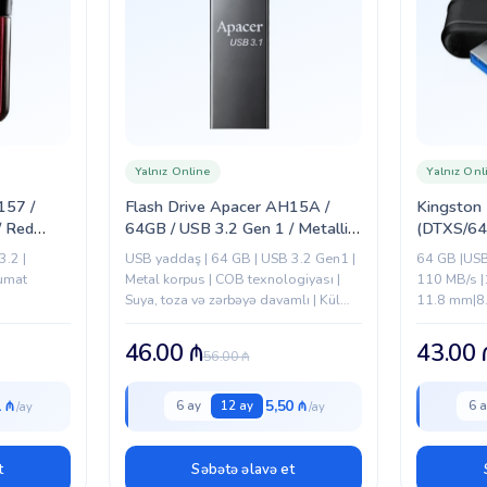
Yalnız Online
Yalnız Onl
157 /
Flash Drive Apacer AH15A /
Kingston 
/ Red
64GB / USB 3.2 Gen 1 / Metallic
(DTXS/6
/ Ashy (AP64GAH15AA-1)
3.2 |
USB yaddaş | 64 GB | USB 3.2 Gen1 |
64 GB |USB
lumat
Metal korpus | COB texnologiyası |
110 MB/s |
Suya, toza və zərbəyə davamlı | Kül
11.8 mm|8.
rəngi
qapaq)| 0 °C
46.00
₼
43.00
56.00
₼
1 ₼
5,50 ₼
6 ay
12 ay
6 a
t
Səbətə əlavə et