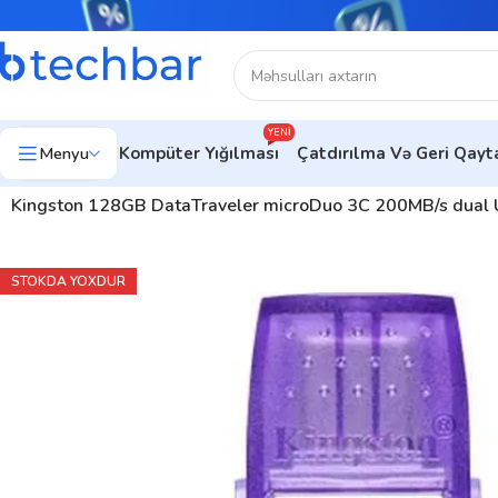
YENI
Menyu
Kompüter Yığılması
Çatdırılma Və Geri Qay
Ev
Kompüter aksesuarları
Flash kart
Kingston 128GB DataTraveler microDuo 3C 200MB/s du
STOKDA YOXDUR