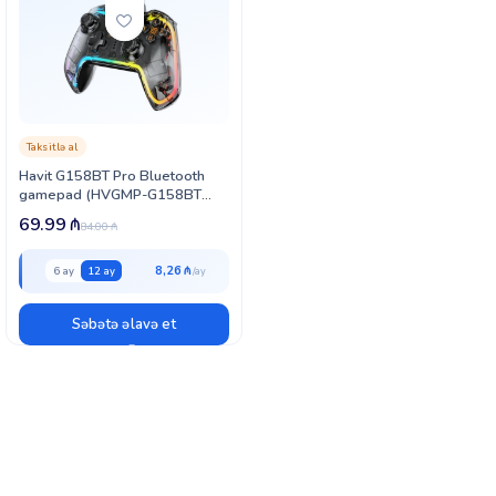
Taksitlə al
Havit G158BT Pro Bluetooth
gamepad (HVGMP-G158BT
pro-WH)
69.99
₼
84.00
₼
8,26 ₼
6 ay
12 ay
Səbətə əlavə et