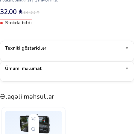
Polikarbonat linza | Qara-Qırmızı.
32.00
₼
39.00
₼
Stokda bitdi
Texniki göstəricilər
▼
Ümumi məlumat
▼
Əlaqəli məhsullar