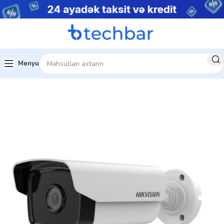
Menyu
sistemləri
Şəbəkə Məhsulları
IP kameralar