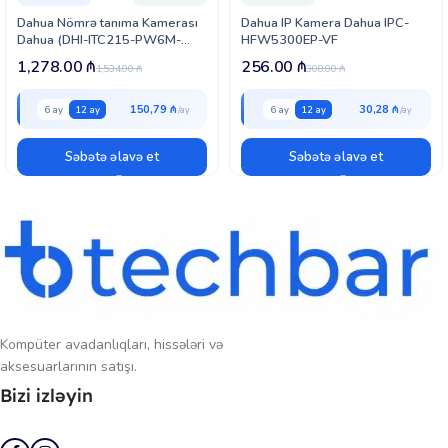
kameranı su və toza qarşı davamlı edir, bu da onu sərt hava şəraitində
Dahua Nömrə tanıma Kamerası
Dahua IP Kamera Dahua IPC-
etibarlı edir. Metal və plastik kombinasiyalı korpus, bu kameranı həm
Dahua (DHI-ITC215-PW6M-
HFW5300EP-VF
açıq, həm də daxili mühitlərdə etibarlı və davamlı bir təhlükəsizlik həlli
IRLZF-O)
1,278.00
₼
256.00
₼
edir.
1,534.00
₼
308.00
₼
150,79 ₼
30,28 ₼
6 ay
12 ay
6 ay
12 ay
Səbətə əlavə et
Səbətə əlavə et
Kompüter avadanlıqları, hissələri və
aksesuarlarının satışı.
Bizi izləyin