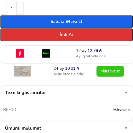
Səbətə Əlavə Et
İndi Al
12 ay
12.78
₼
Aylıq taksitlə ödə!
24 ay
10.01
₼
Müraciət et
Aylıq kreditlə ödə!
Texniki göstəricilər
▼
BREND
Hikvision
Ümumi məlumat
▼