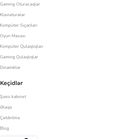
Gaming Oturacaqlar
Klaviaturalar
Kompüter Siçanları
Oyun Masası
Kompüter Qulaqlıqları
Gaming Qulaqlıqlar
Dinamiklər
Keçidlər
Şəxsi kabinet
Əlaqə
Çatdırılma
Blog
156.00
₼
Məxfilik siyasəti