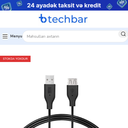
Menyu
Ev
Telefon aksesuarları
USB Kabel
STOKDA YOXDUR