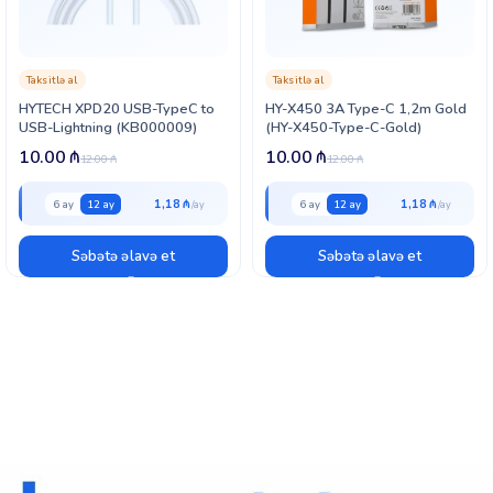
Taksitlə al
Taksitlə al
HYTECH XPD20 USB-TypeC to
HY-X450 3A Type-C 1,2m Gold
USB-Lightning (KB000009)
(HY-X450-Type-C-Gold)
10.00
₼
10.00
₼
12.00
₼
12.00
₼
1,18 ₼
1,18 ₼
6 ay
12 ay
6 ay
12 ay
Səbətə əlavə et
Səbətə əlavə et