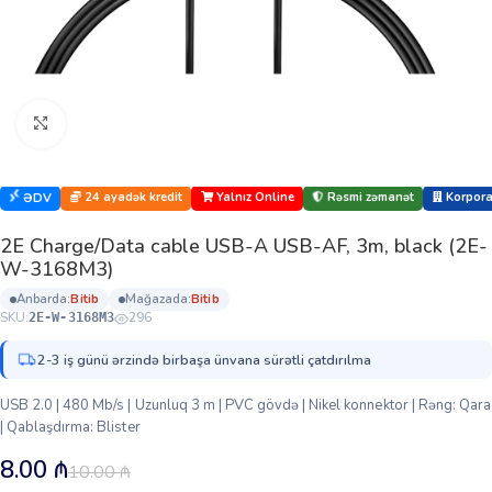
Böyütmək üçün klikləyin
24 ayadək kredit
Yalnız Online
Rəsmi zəmanət
Korporat
ƏDV
2E Сharge/Data сable USB-A USB-AF, 3m, black (2E-
W-3168M3)
anbarda:
bi̇ti̇b
mağazada:
bi̇ti̇b
SKU:
296
2E-W-3168M3
2-3 iş günü ərzində birbaşa ünvana sürətli çatdırılma
USB 2.0 | 480 Mb/s | Uzunluq 3 m | PVC gövdə | Nikel konnektor | Rəng: Qara
| Qablaşdırma: Blister
8.00
₼
10.00
₼