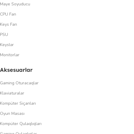
Maye Soyuducu
CPU Fan
Keys Fan
PSU
Keyslər
Monitorlar
Aksesuarlar
Gaming Oturacaqlar
Klaviaturalar
Kompüter Siçanları
Oyun Masası
Kompüter Qulaqlıqları
Gaming Qulaqlıqlar