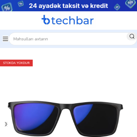
Ev
Kompüter aksesuarları
STOKDA YOXDUR