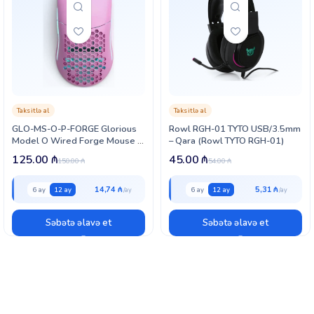
Taksitlə al
Taksitlə al
GLO-MS-O-P-FORGE Glorious
Rowl RGH-01 TYTO USB/3.5mm
Model O Wired Forge Mouse –
– Qara (Rowl TYTO RGH-01)
Pink (GLO-MS-O-P-FORGE)
125.00
₼
45.00
₼
150.00
₼
54.00
₼
14,74 ₼
5,31 ₼
6 ay
12 ay
6 ay
12 ay
Səbətə əlavə et
Səbətə əlavə et