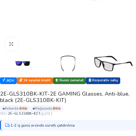
Böyütmək üçün klikləyin
24 ayadək kredit
Rəsmi zəmanət
Korporativ satış
ƏDV
2E-GLS310BK-KIT-2E GAMING Glasses, Anti-blue,
black (2E-GLS310BK-KIT)
anbarda:
bi̇ti̇b
mağazada:
bi̇ti̇b
SKU:
1011
2E-GLS310BK-KIT
1-2 iş günü ərzində sürətli çatdırılma