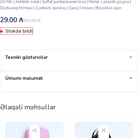
UV filtr | Antiblik örtük | Şəffaf polikarbonat linza | Metal + plastik çərçivə |
Düzbucaq forması | Çənbərli quruluş | Qara | Unisex | Böyüklər üçün
29.00
₼
35.00
₼
Stokda bitdi
Texniki göstəricilər
▼
Ümumi məlumat
▼
Əlaqəli məhsullar