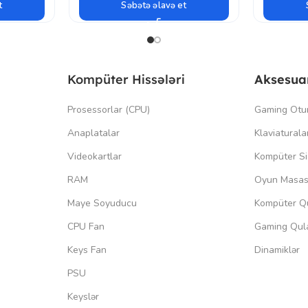
t
Səbətə əlavə et
Kompüter Hissələri
Aksesua
Prosessorlar (CPU)
Gaming Otu
Anaplatalar
Klaviaturala
Videokartlar
Kompüter Si
RAM
Oyun Masas
Maye Soyuducu
Kompüter Qu
CPU Fan
Gaming Qula
Keys Fan
Dinamiklər
PSU
Keyslər