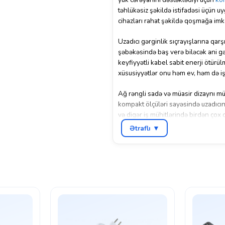
təhlükəsiz şəkildə istifadəsi üçün 
cihazları rahat şəkildə qoşmağa imk
Uzadıcı gərginlik sıçrayışlarına qarş
şəbəkəsində baş verə biləcək ani gə
keyfiyyətli kabel sabit enerji ötürü
xüsusiyyətlər onu həm ev, həm də iş 
Ağ rəngli sadə və müasir dizaynı müx
kompakt ölçüləri sayəsində uzadıcın
və digər iş mühitlərində birdən çox c
funksional və etibarlı həll təqdim ed
Ətraflı ▼