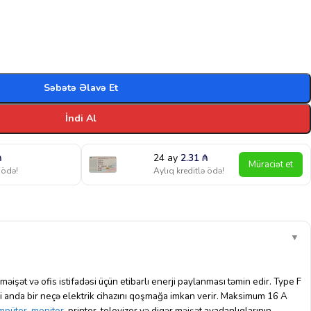
Səbətə Əlavə Et
İndi Al
₼
24 ay
2.31
₼
Müraciət et
 ödə!
Aylıq kreditlə ödə!
▼
k məişət və ofis istifadəsi üçün etibarlı enerji paylanması təmin edir. Type F
ni anda bir neçə elektrik cihazını qoşmağa imkan verir. Maksimum 16 A
mpüter
,
monitor
, printer, televizor və digər məişət avadanlıqlarının