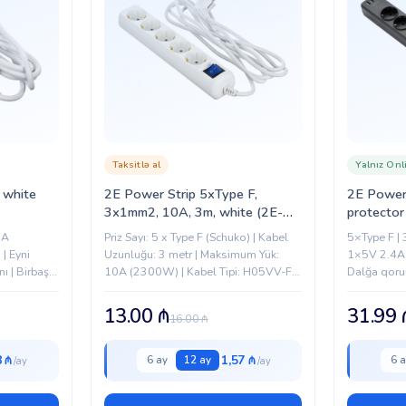
Taksitlə al
Yalnız Onl
 white
2E Power Strip 5хType F,
2E Power 
3х1mm2, 10A, 3m, white (2E-
protector
U05ESM3W)
16A, 3xU
6A
Priz Sayı: 5 x Type F (Schuko) | Kabel
5×Type F |
SP515M
| Eyni
Uzunluğu: 3 metr | Maksimum Yük:
1×5V 2.4A)
ı | Birbaşa
10A (2300W) | Kabel Tipi: H05VV-F
Dalğa qorum
| Kompakt
3G x 1.0 mm² | Rəng: Ağ |...
Yanğından q
13.00
₼
31.99
16.00
₼
8 ₼
1,57 ₼
6 ay
12 ay
6 a