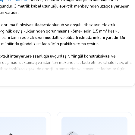
uyğundur. 3 metrlik kabel uzunluğu elektrik mənbəyindən uzaqda yerləşən
an yaradır.
ı qoruma funksiyası ilə təchiz olunub və qoşulu cihazların elektrik
rginlik dəyişikliklərindən qorunmasına kömək edir. 1.5 mm² kəsikli
lməsini təmin edərək uzunmüddətli və etibarlı istifadə imkanı yaradır. Bu
mühitində gündəlik istifadə üçün praktik seçimə çevirir.
təlif interyerlərə asanlıqla uyğunlaşır. Yüngül konstruksiyası və
ı daşımaq, saxlamaq və istənilən məkanda istifadə etmək rahatdır. Ev, ofis
ihazı təhlükəsiz şəkildə enerji ilə təmin etmək istəyən istifadəçilər üçün
ir.