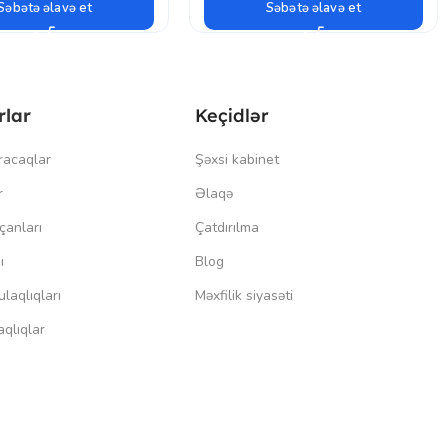
Səbətə əlavə et
Səbətə əlavə et
rlar
Keçidlər
racaqlar
Şəxsi kabinet
r
Əlaqə
çanları
Çatdırılma
ı
Blog
laqlıqları
Məxfilik siyasəti
qlıqlar