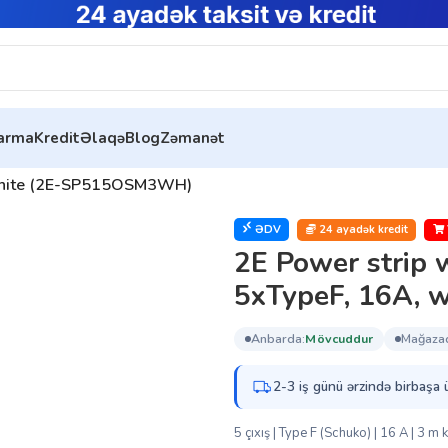
tarma
Kredit
Əlaqə
Blog
Zəmanət
, white (2E-SP515OSM3WH)
ƏDV
24 ayadək kredit
2E Power strip w
5xTypeF, 16A,
anbarda:
mövcuddur
mağaza
2-3 iş günü ərzində birbaşa 
5 çıxış | Type F (Schuko) | 16 A | 3 