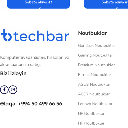
Səbətə əlavə et
Səbətə əlavə e
Noutbuklar
Gündəlik Noutbuklar
Gaming Noutbuklar
Kompüter avadanlıqları, hissələri və
aksesuarlarının satışı.
Premium Noutbuklar
Bizi izləyin
Biznes Noutbuklar
ASUS Noutbuklar
ACER Noutbuklar
Əlaqə: +994 50 499 66 56
Lenovo Noutbuklar
HP Noutbuklar
HP Noutbuklar