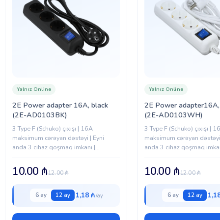
Yalnız Online
Yalnız Online
2E Power adapter 16A, black
2E Power adapter16A,
(2E-AD0103BK)
(2E-AD0103WH)
3 Type F (Schuko) çıxışı | 16A
3 Type F (Schuko) çıxışı | 1
maksimum cərəyan dəstəyi | Eyni
maksimum cərəyan dəstəyi 
anda 3 cihaz qoşmaq imkanı |
anda 3 cihaz qoşmaq imkan
Kompakt və praktik dizayn | Birbaşa
divar rozetkasına qoşulur 
divar rozetkasına qoşulur | Ev...
və funksional dizayn | Ev...
10.00
₼
10.00
₼
12.00
₼
12.00
₼
1,18 ₼
1,1
6 ay
12 ay
6 ay
12 ay