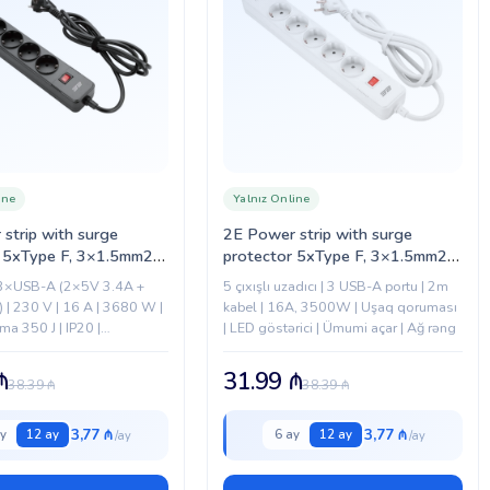
ine
Yalnız Online
strip with surge
2E Power strip with surge
 5xType F, 3×1.5mm2,
protector 5xType F, 3×1.5mm2,
SB-A, 2m, white (2E-
16A, 3xUSB-A, 2m, white (2E-
 3×USB-A (2×5V 3.4A +
5 çıxışlı uzadıcı | 3 USB-A portu | 2m
2USBBK)
SP515M2USBWH)
 | 230 V | 16 A | 3680 W |
kabel | 16A, 3500W | Uşaq qoruması
a 350 J | IP20 |
| LED göstərici | Ümumi açar | Ağ rəng
orunan plastik...
₼
31.99
₼
38.39
₼
38.39
₼
3,77 ₼
3,77 ₼
y
12 ay
6 ay
12 ay