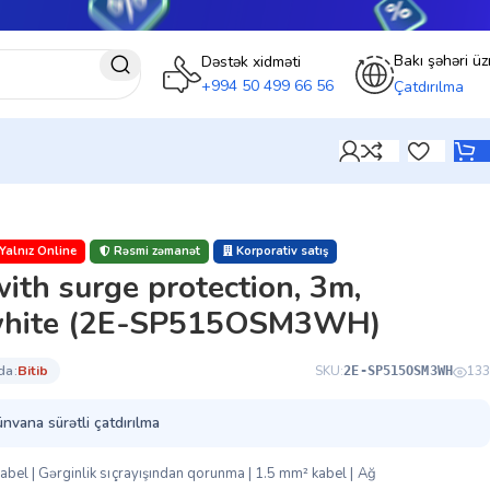
Bakı şəhəri üz
Dəstək xidməti
+994 50 499 66 56
Çatdırılma
Yalnız Online
Rəsmi zəmanət
Korporativ satış
ith surge protection, 3m,
 white (2E-SP515OSM3WH)
da:
bi̇ti̇b
SKU:
133
2E-SP515OSM3WH
ünvana sürətli çatdırılma
m kabel | Gərginlik sıçrayışından qorunma | 1.5 mm² kabel | Ağ