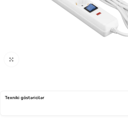
Böyütmək üçün klikləyin
Texniki göstəricilər