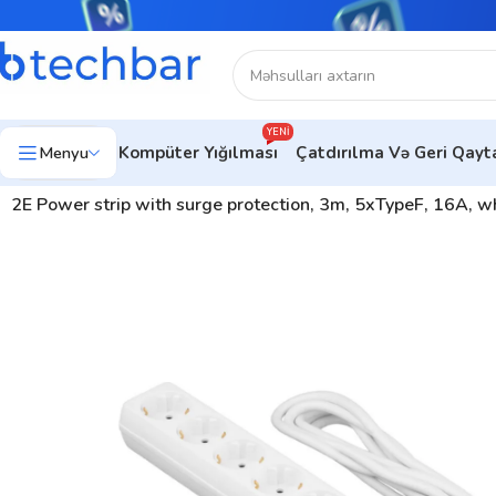
YENI
Menyu
Kompüter Yığılması
Çatdırılma Və Geri Qay
Ev
Ev üçün texnologiya
Elektrik uzadıcı
2E Power strip with surge protection, 3m, 5xTypeF, 16A