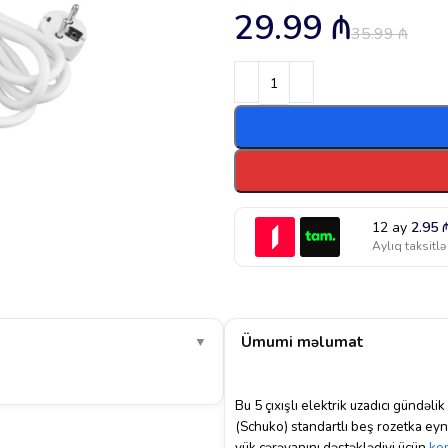
29.99
₼
35.99
₼
12 ay
2.95
Aylıq taksitlə
Ümumi məlumat
▼
Bu 5 çıxışlı elektrik uzadıcı gündəli
(Schuko) standartlı beş rozetka ey
yük cərəyanını dəstəklədiyi üçün
ko