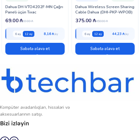
Dahua DH-VTO4202F-MN Çağrı
Dahua Wireless Screen Sharing
Paneli üçün Tıxac
Cable Dahua (DHI-PKP-WPOB)
69.00
₼
375.00
₼
83.00
₼
450.00
₼
8,16 ₼
44,23 ₼
6 ay
12 ay
6 ay
12 ay
Səbətə əlavə et
Səbətə əlavə et
Kompüter avadanlıqları, hissələri və
aksesuarlarının satışı.
Bizi izləyin