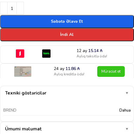
Səbətə Əlavə Et
İndi Al
12 ay
15.14
₼
Aylıq taksitlə ödə!
24 ay
11.86
₼
Müraciət et
Aylıq kreditlə ödə!
Texniki göstəricilər
▼
BREND
Dahua
Ümumi məlumat
▼