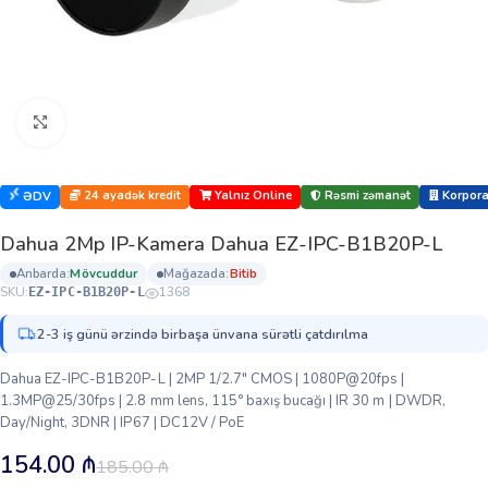
Böyütmək üçün klikləyin
24 ayadək kredit
Yalnız Online
Rəsmi zəmanət
Korporat
ƏDV
Dahua 2Mp IP-Kamera Dahua EZ-IPC-B1B20P-L
anbarda:
mövcuddur
mağazada:
bi̇ti̇b
SKU:
1368
EZ-IPC-B1B20P-L
2-3 iş günü ərzində birbaşa ünvana sürətli çatdırılma
Dahua EZ-IPC-B1B20P-L | 2MP 1/2.7″ CMOS | 1080P@20fps |
1.3MP@25/30fps | 2.8 mm lens, 115° baxış bucağı | IR 30 m | DWDR,
Day/Night, 3DNR | IP67 | DC12V / PoE
154.00
₼
185.00
₼