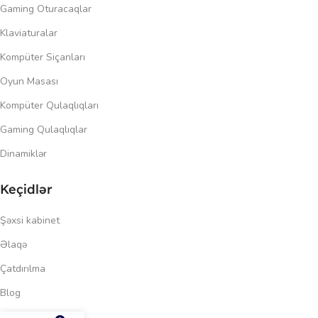
Gaming Oturacaqlar
Klaviaturalar
Kompüter Siçanları
Oyun Masası
Kompüter Qulaqlıqları
Gaming Qulaqlıqlar
Dinamiklər
Keçidlər
Şəxsi kabinet
Əlaqə
Çatdırılma
Blog
185.00
₼
Məxfilik siyasəti