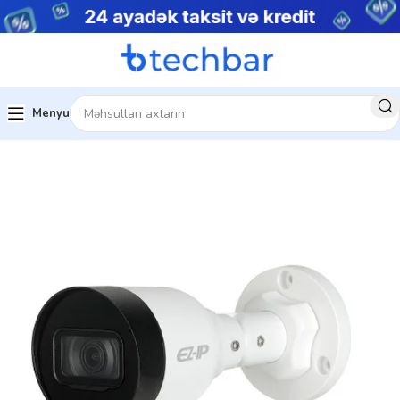
Menyu
sistemləri
Şəbəkə Məhsulları
IP kameralar